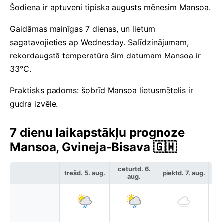
Šodiena ir aptuveni tipiska augusts mēnesim Mansoa.
Gaidāmas mainīgas 7 dienas, un lietum
sagatavojieties ap Wednesday. Salīdzinājumam,
rekordaugstā temperatūra šim datumam Mansoa ir
33°C.
Praktisks padoms: šobrīd Mansoa lietusmētelis ir
gudra izvēle.
7 dienu laikapstākļu prognoze
Mansoa, Gvineja-Bisava 🇬🇼
ceturtd. 6.
trešd. 5. aug.
piektd. 7. aug.
ses
aug.