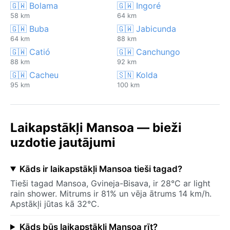
🇬🇼 Bolama
🇬🇼 Ingoré
58 km
64 km
🇬🇼 Buba
🇬🇼 Jabicunda
64 km
88 km
🇬🇼 Catió
🇬🇼 Canchungo
88 km
92 km
🇬🇼 Cacheu
🇸🇳 Kolda
95 km
100 km
Laikapstākļi Mansoa — bieži
uzdotie jautājumi
Kāds ir laikapstākļi Mansoa tieši tagad?
Tieši tagad Mansoa, Gvineja-Bisava, ir 28°C ar light
rain shower. Mitrums ir 81% un vēja ātrums 14 km/h.
Apstākļi jūtas kā 32°C.
Kāds būs laikapstākļi Mansoa rīt?