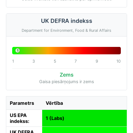
UK DEFRA indekss
Department for Environment, Food & Rural Affairs
1
1
3
5
7
9
10
Zems
Gaisa piesārņojums ir zems
Parametrs
Vērtība
US EPA
1 (Labs)
indekss:
UK DEFRA