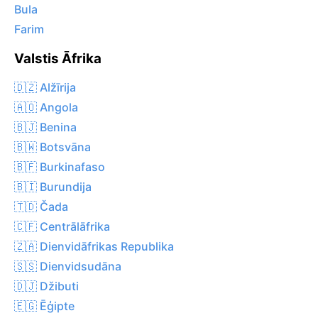
Bula
Farim
Valstis Āfrika
🇩🇿 Alžīrija
🇦🇴 Angola
🇧🇯 Benina
🇧🇼 Botsvāna
🇧🇫 Burkinafaso
🇧🇮 Burundija
🇹🇩 Čada
🇨🇫 Centrālāfrika
🇿🇦 Dienvidāfrikas Republika
🇸🇸 Dienvidsudāna
🇩🇯 Džibuti
🇪🇬 Ēģipte