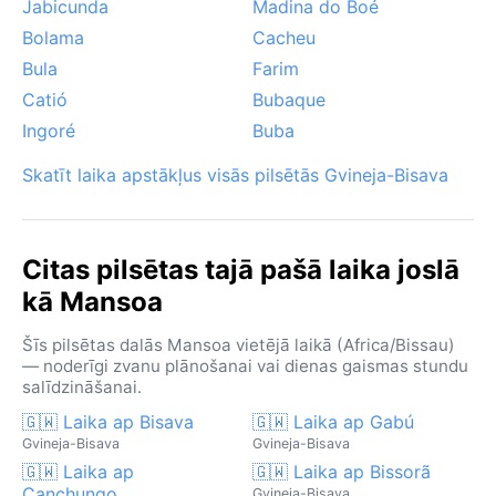
Jabicunda
Madina do Boé
Bolama
Cacheu
Bula
Farim
Catió
Bubaque
Ingoré
Buba
Skatīt laika apstākļus visās pilsētās Gvineja-Bisava
Citas pilsētas tajā pašā laika joslā
kā Mansoa
Šīs pilsētas dalās Mansoa vietējā laikā (Africa/Bissau)
— noderīgi zvanu plānošanai vai dienas gaismas stundu
salīdzināšanai.
🇬🇼 Laika ap Bisava
🇬🇼 Laika ap Gabú
Gvineja-Bisava
Gvineja-Bisava
🇬🇼 Laika ap
🇬🇼 Laika ap Bissorã
Canchungo
Gvineja-Bisava