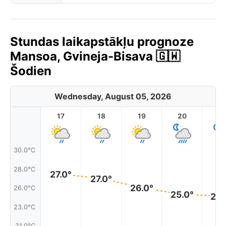
Stundas laikapstākļu prognoze
Mansoa, Gvineja-Bisava 🇬🇼
Šodien
Wednesday, August 05, 2026
17
18
19
20
2
30.0°C
28.0°C
27.0°
27.0°
26.0°
26.0°C
25.0°
24.
23.0°C
21.0°C