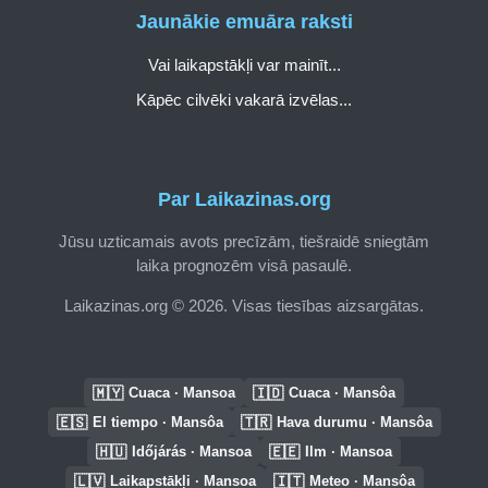
Jaunākie emuāra raksti
Vai laikapstākļi var mainīt...
Kāpēc cilvēki vakarā izvēlas...
Par Laikazinas.org
Jūsu uzticamais avots precīzām, tiešraidē sniegtām
laika prognozēm visā pasaulē.
Laikazinas.org © 2026. Visas tiesības aizsargātas.
🇲🇾
🇮🇩
Cuaca · Mansoa
Cuaca · Mansôa
🇪🇸
🇹🇷
El tiempo · Mansôa
Hava durumu · Mansôa
🇭🇺
🇪🇪
Időjárás · Mansoa
Ilm · Mansoa
🇱🇻
🇮🇹
Laikapstākļi · Mansoa
Meteo · Mansôa