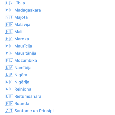
🇱🇾 Lībija
🇲🇬 Madagaskara
🇾🇹 Majota
🇲🇼 Malāvija
🇲🇱 Mali
🇲🇦 Maroka
🇲🇺 Maurīcija
🇲🇷 Mauritānija
🇲🇿 Mozambika
🇳🇦 Namībija
🇳🇪 Nigēra
🇳🇬 Nigērija
🇷🇪 Reinjona
🇪🇭 Rietumsahāra
🇷🇼 Ruanda
🇸🇹 Santome un Prinsipi