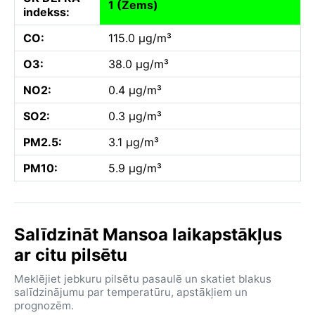
1 (Zems)
indekss:
CO:
115.0 µg/m³
O3:
38.0 µg/m³
NO2:
0.4 µg/m³
SO2:
0.3 µg/m³
PM2.5:
3.1 µg/m³
PM10:
5.9 µg/m³
Salīdzināt Mansoa laikapstākļus
ar citu pilsētu
Meklējiet jebkuru pilsētu pasaulē un skatiet blakus
salīdzinājumu par temperatūru, apstākļiem un
prognozēm.