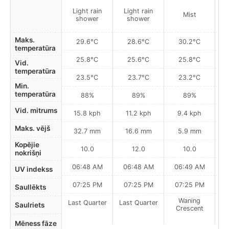
Light rain
Light rain
Mist
shower
shower
Maks.
29.6°C
28.6°C
30.2°C
temperatūra
25.8°C
25.6°C
25.8°C
Vid.
temperatūra
23.5°C
23.7°C
23.2°C
Min.
temperatūra
88%
89%
89%
Vid. mitrums
15.8 kph
11.2 kph
9.4 kph
Maks. vējš
32.7 mm
16.6 mm
5.9 mm
Kopējie
10.0
12.0
10.0
nokrišņi
06:48 AM
06:48 AM
06:49 AM
0
UV indekss
07:25 PM
07:25 PM
07:25 PM
Saullēkts
Waning
Last Quarter
Last Quarter
Saulriets
Crescent
Mēness fāze