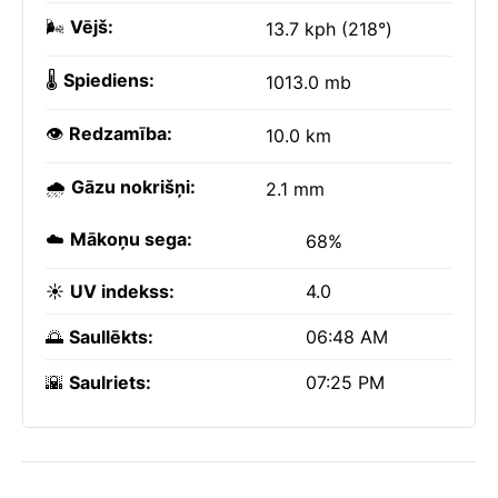
🌬️
Vējš:
13.7 kph (218°)
🌡️
Spiediens:
1013.0 mb
👁️
Redzamība:
10.0 km
🌧️
Gāzu nokrišņi:
2.1 mm
☁️
Mākoņu sega:
68%
☀️
UV indekss:
4.0
🌅
Saullēkts:
06:48 AM
🌇
Saulriets:
07:25 PM