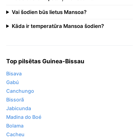
Vai šodien būs lietus Mansoa?
Kāda ir temperatūra Mansoa šodien?
Top pilsētas Guinea-Bissau
Bisava
Gabú
Canchungo
Bissorã
Jabicunda
Madina do Boé
Bolama
Cacheu