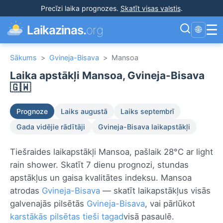
Precīzi laika prognozes
.
Skatīt visas valstis
.
☰
Laikazinas.
org
🌐
Sākums
>
Gvineja-Bisava
>
Mansoa
Laika apstākļi Mansoa, Gvineja-Bisava
🇬🇼
Prognoze
Laiks augustā
Laiks septembrī
Gada vidējie rādītāji
Gvineja-Bisava laikapstākļi
Tiešraides laikapstākļi Mansoa, pašlaik 28°C ar light
rain shower. Skatīt 7 dienu prognozi, stundas
apstākļus un gaisa kvalitātes indeksu. Mansoa
atrodas
Gvineja-Bisava
— skatīt laikapstākļus visās
galvenajās pilsētās
Gvineja-Bisava
, vai pārlūkot
karstākās pilsētas tieši tagad
visā pasaulē.