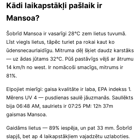
Kādi laikapstākļi pašlaik ir
Mansoa?
Šobrīd Mansoa ir vasarīgi 28°C zem lietus tuvumā.
Līst viegls lietus, tāpēc turiet pa rokai kaut ko
ūdensnecaurlaidīgu. Mitruma dēļ šķiet daudz karstāks
— uz ādas jūtams 32°C. Pūš pastāvīgs vējš ar ātrumu
14 km/h no west. Ir nomācoši smacīgs, mitrums ir
81%.
Elpojiet mierīgi: gaisa kvalitāte ir laba, EPA indekss 1.
Mērens UV 4 — pusdienas saulē jāuzmanās. Saullēkts
bija 06:48 AM, saulriets ir 07:25 PM: 12h 37m
gaismas Mansoa.
Gaidāms lietus — 89% iespēja, un pat 33 mm. Šobrīd
slapjš, bet ap 4 laikapstākļiem vajadzētu uzlaboties.