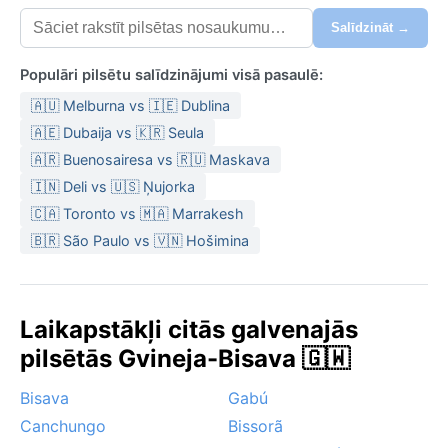
Salīdzināt →
Populāri pilsētu salīdzinājumi visā pasaulē:
🇦🇺 Melburna vs 🇮🇪 Dublina
🇦🇪 Dubaija vs 🇰🇷 Seula
🇦🇷 Buenosairesa vs 🇷🇺 Maskava
🇮🇳 Deli vs 🇺🇸 Ņujorka
🇨🇦 Toronto vs 🇲🇦 Marrakesh
🇧🇷 São Paulo vs 🇻🇳 Hošimina
Laikapstākļi citās galvenajās
pilsētās Gvineja-Bisava 🇬🇼
Bisava
Gabú
Canchungo
Bissorã