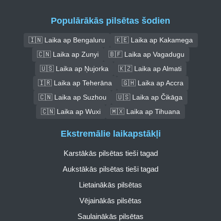
Populārākās pilsētas šodien
🇮🇳 Laika ap Bengaluru
🇰🇪 Laika ap Kakamega
🇨🇳 Laika ap Zunyi
🇧🇫 Laika ap Vagadugu
🇺🇸 Laika ap Ņujorka
🇰🇿 Laika ap Almati
🇮🇷 Laika ap Teherāna
🇬🇭 Laika ap Accra
🇨🇳 Laika ap Suzhou
🇺🇸 Laika ap Čikāga
🇨🇳 Laika ap Wuxi
🇲🇽 Laika ap Tihuana
Ekstremālie laikapstākļi
Karstākās pilsētas tieši tagad
Aukstākās pilsētas tieši tagad
Lietainākās pilsētas
Vējainākās pilsētas
Saulainākās pilsētas