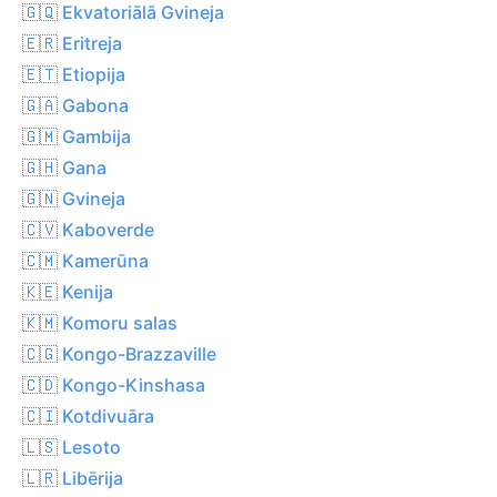
🇬🇶 Ekvatoriālā Gvineja
🇪🇷 Eritreja
🇪🇹 Etiopija
🇬🇦 Gabona
🇬🇲 Gambija
🇬🇭 Gana
🇬🇳 Gvineja
🇨🇻 Kaboverde
🇨🇲 Kamerūna
🇰🇪 Kenija
🇰🇲 Komoru salas
🇨🇬 Kongo-Brazzaville
🇨🇩 Kongo-Kinshasa
🇨🇮 Kotdivuāra
🇱🇸 Lesoto
🇱🇷 Libērija