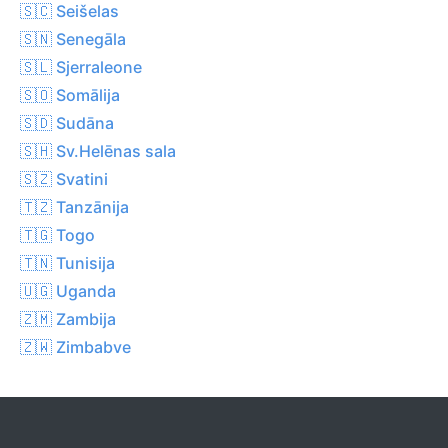
🇸🇨 Seišelas
🇸🇳 Senegāla
🇸🇱 Sjerraleone
🇸🇴 Somālija
🇸🇩 Sudāna
🇸🇭 Sv.Helēnas sala
🇸🇿 Svatini
🇹🇿 Tanzānija
🇹🇬 Togo
🇹🇳 Tunisija
🇺🇬 Uganda
🇿🇲 Zambija
🇿🇼 Zimbabve