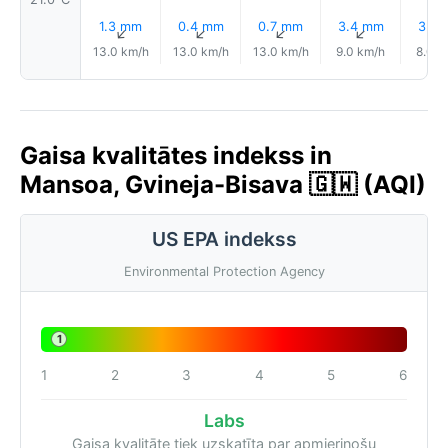
1.3 mm
0.4 mm
0.7 mm
3.4 mm
3.2
↑
↑
↑
↑
13.0 km/h
13.0 km/h
13.0 km/h
9.0 km/h
8.0 k
Gaisa kvalitātes indekss in
Mansoa, Gvineja-Bisava 🇬🇼 (AQI)
US EPA indekss
Environmental Protection Agency
1
1
2
3
4
5
6
Labs
Gaisa kvalitāte tiek uzskatīta par apmierinošu