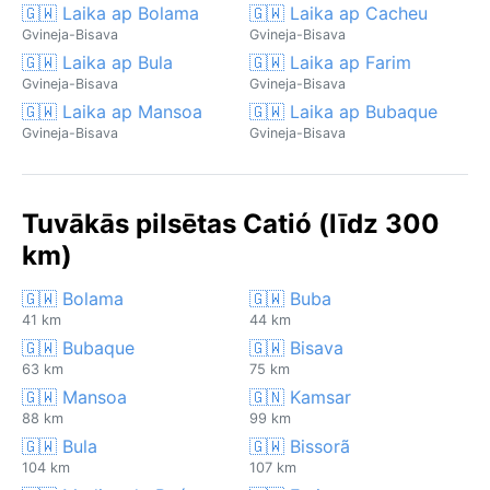
🇬🇼 Laika ap Bolama
🇬🇼 Laika ap Cacheu
Gvineja-Bisava
Gvineja-Bisava
🇬🇼 Laika ap Bula
🇬🇼 Laika ap Farim
Gvineja-Bisava
Gvineja-Bisava
🇬🇼 Laika ap Mansoa
🇬🇼 Laika ap Bubaque
Gvineja-Bisava
Gvineja-Bisava
Tuvākās pilsētas Catió (līdz 300
km)
🇬🇼 Bolama
🇬🇼 Buba
41 km
44 km
🇬🇼 Bubaque
🇬🇼 Bisava
63 km
75 km
🇬🇼 Mansoa
🇬🇳 Kamsar
88 km
99 km
🇬🇼 Bula
🇬🇼 Bissorã
104 km
107 km