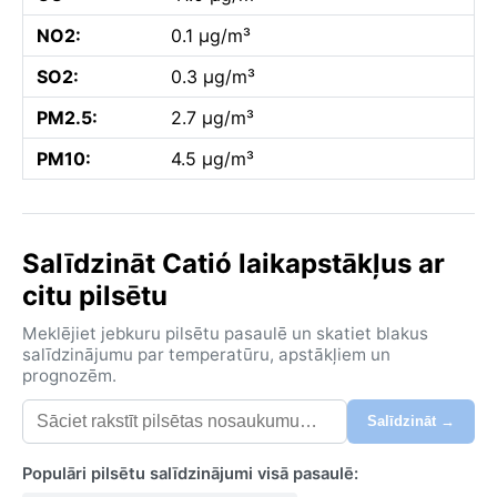
NO2:
0.1 µg/m³
SO2:
0.3 µg/m³
PM2.5:
2.7 µg/m³
PM10:
4.5 µg/m³
Salīdzināt Catió laikapstākļus ar
citu pilsētu
Meklējiet jebkuru pilsētu pasaulē un skatiet blakus
salīdzinājumu par temperatūru, apstākļiem un
prognozēm.
Salīdzināt →
Populāri pilsētu salīdzinājumi visā pasaulē: