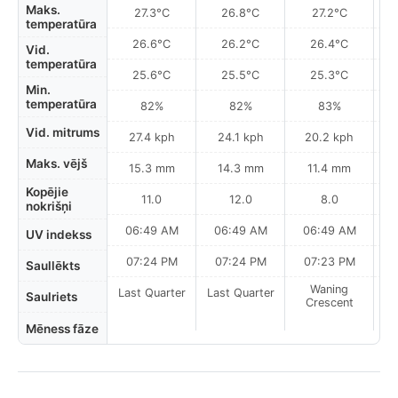
Maks.
27.3°C
26.8°C
27.2°C
temperatūra
26.6°C
26.2°C
26.4°C
Vid.
temperatūra
25.6°C
25.5°C
25.3°C
Min.
temperatūra
82%
82%
83%
Vid. mitrums
27.4 kph
24.1 kph
20.2 kph
Maks. vējš
15.3 mm
14.3 mm
11.4 mm
Kopējie
11.0
12.0
8.0
nokrišņi
06:49 AM
06:49 AM
06:49 AM
0
UV indekss
07:24 PM
07:24 PM
07:23 PM
Saullēkts
Waning
Last Quarter
Last Quarter
Saulriets
Crescent
Mēness fāze