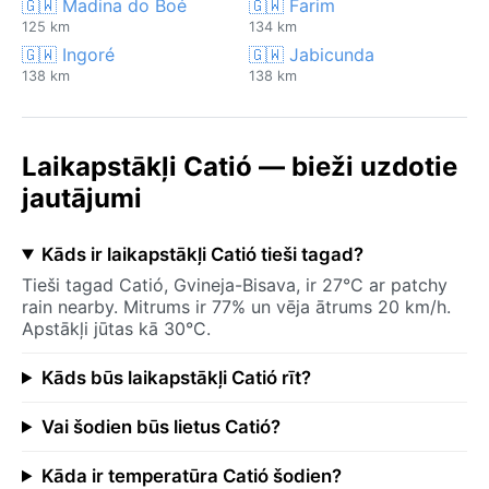
🇬🇼 Madina do Boé
🇬🇼 Farim
125 km
134 km
🇬🇼 Ingoré
🇬🇼 Jabicunda
138 km
138 km
Laikapstākļi Catió — bieži uzdotie
jautājumi
Kāds ir laikapstākļi Catió tieši tagad?
Tieši tagad Catió, Gvineja-Bisava, ir 27°C ar patchy
rain nearby. Mitrums ir 77% un vēja ātrums 20 km/h.
Apstākļi jūtas kā 30°C.
Kāds būs laikapstākļi Catió rīt?
Vai šodien būs lietus Catió?
Kāda ir temperatūra Catió šodien?