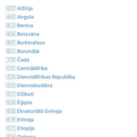
🇩🇿 Alžīrija
🇦🇴 Angola
🇧🇯 Benina
🇧🇼 Botsvāna
🇧🇫 Burkinafaso
🇧🇮 Burundija
🇹🇩 Čada
🇨🇫 Centrālāfrika
🇿🇦 Dienvidāfrikas Republika
🇸🇸 Dienvidsudāna
🇩🇯 Džibuti
🇪🇬 Ēģipte
🇬🇶 Ekvatoriālā Gvineja
🇪🇷 Eritreja
🇪🇹 Etiopija
🇬🇦 Gabona