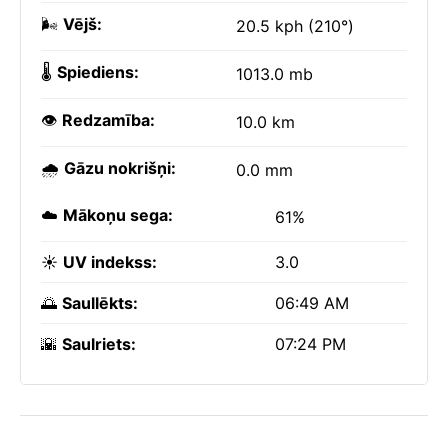
🌬️
Vējš:
20.5 kph (210°)
🌡️
Spiediens:
1013.0 mb
👁️
Redzamība:
10.0 km
🌧️
Gāzu nokrišņi:
0.0 mm
☁️
Mākoņu sega:
61%
☀️
UV indekss:
3.0
🌅
Saullēkts:
06:49 AM
🌇
Saulriets:
07:24 PM