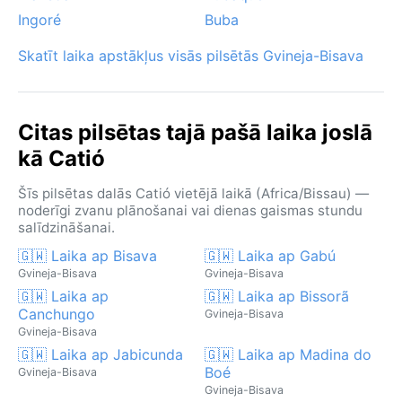
Ingoré
Buba
Skatīt laika apstākļus visās pilsētās Gvineja-Bisava
Citas pilsētas tajā pašā laika joslā
kā Catió
Šīs pilsētas dalās Catió vietējā laikā (Africa/Bissau) —
noderīgi zvanu plānošanai vai dienas gaismas stundu
salīdzināšanai.
🇬🇼 Laika ap Bisava
🇬🇼 Laika ap Gabú
Gvineja-Bisava
Gvineja-Bisava
🇬🇼 Laika ap
🇬🇼 Laika ap Bissorã
Canchungo
Gvineja-Bisava
Gvineja-Bisava
🇬🇼 Laika ap Jabicunda
🇬🇼 Laika ap Madina do
Boé
Gvineja-Bisava
Gvineja-Bisava