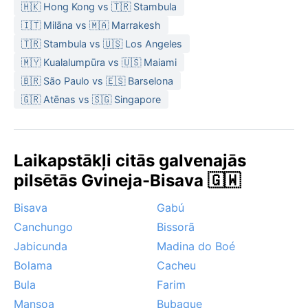
🇭🇰 Hong Kong vs 🇹🇷 Stambula
🇮🇹 Milāna vs 🇲🇦 Marrakesh
🇹🇷 Stambula vs 🇺🇸 Los Angeles
🇲🇾 Kualalumpūra vs 🇺🇸 Maiami
🇧🇷 São Paulo vs 🇪🇸 Barselona
🇬🇷 Atēnas vs 🇸🇬 Singapore
Laikapstākļi citās galvenajās
pilsētās Gvineja-Bisava 🇬🇼
Bisava
Gabú
Canchungo
Bissorã
Jabicunda
Madina do Boé
Bolama
Cacheu
Bula
Farim
Mansoa
Bubaque