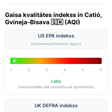
Gaisa kvalitātes indekss in Catió,
Gvineja-Bisava 🇬🇼 (AQI)
US EPA indekss
Environmental Protection Agency
1
1
2
3
4
5
6
Labs
Gaisa kvalitāte tiek uzskatīta par apmierinošu
UK DEFRA indekss