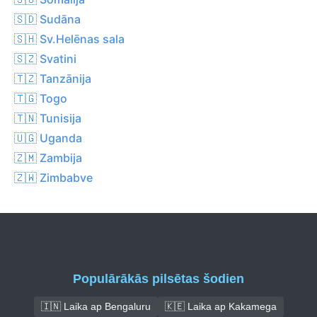
🇸🇩 Sudāna
🇸🇭 Sv.Helēnas sala
🇸🇿 Svatini
🇹🇿 Tanzānija
🇹🇬 Togo
🇹🇳 Tunisija
🇺🇬 Uganda
🇿🇲 Zambija
🇿🇼 Zimbabve
Populārākās pilsētas šodien
🇮🇳 Laika ap Bengaluru
🇰🇪 Laika ap Kakamega