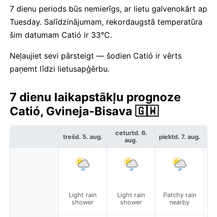
7 dienu periods būs nemierīgs, ar lietu galvenokārt ap
Tuesday. Salīdzinājumam, rekordaugstā temperatūra
šim datumam Catió ir 33°C.
Neļaujiet sevi pārsteigt — šodien Catió ir vērts
paņemt līdzi lietusapģērbu.
7 dienu laikapstākļu prognoze
Catió, Gvineja-Bisava 🇬🇼
ceturtd. 6.
trešd. 5. aug.
piektd. 7. aug.
ses
aug.
Light rain
Light rain
Patchy rain
P
shower
shower
nearby