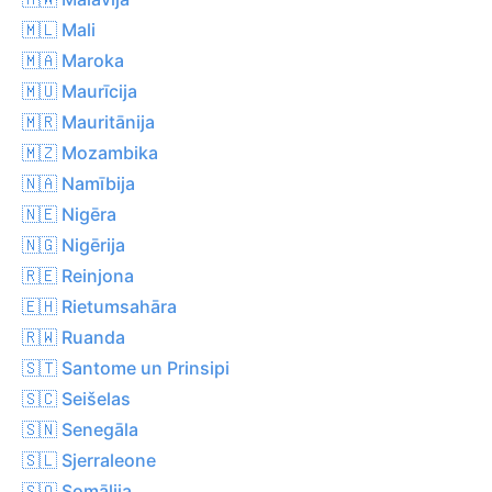
🇲🇱 Mali
🇲🇦 Maroka
🇲🇺 Maurīcija
🇲🇷 Mauritānija
🇲🇿 Mozambika
🇳🇦 Namībija
🇳🇪 Nigēra
🇳🇬 Nigērija
🇷🇪 Reinjona
🇪🇭 Rietumsahāra
🇷🇼 Ruanda
🇸🇹 Santome un Prinsipi
🇸🇨 Seišelas
🇸🇳 Senegāla
🇸🇱 Sjerraleone
🇸🇴 Somālija