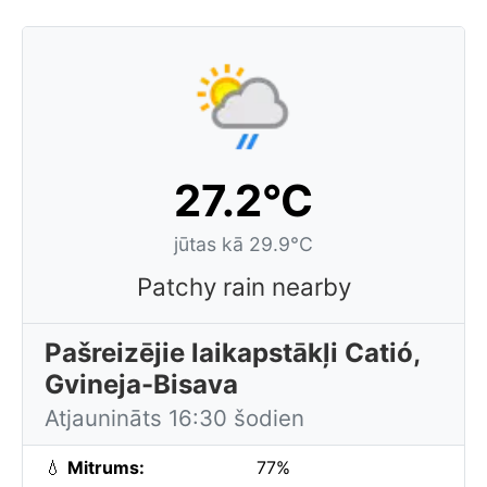
27.2°C
jūtas kā 29.9°C
Patchy rain nearby
Pašreizējie laikapstākļi Catió,
Gvineja-Bisava
Atjaunināts 16:30 šodien
💧
Mitrums:
77%