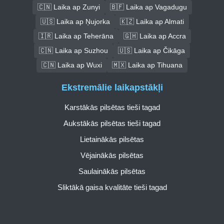
🇨🇳 Laika ap Zunyi
🇧🇫 Laika ap Vagadugu
🇺🇸 Laika ap Ņujorka
🇰🇿 Laika ap Almati
🇮🇷 Laika ap Teherāna
🇬🇭 Laika ap Accra
🇨🇳 Laika ap Suzhou
🇺🇸 Laika ap Čikāga
🇨🇳 Laika ap Wuxi
🇲🇽 Laika ap Tihuana
Ekstremālie laikapstākļi
Karstākās pilsētas tieši tagad
Aukstākās pilsētas tieši tagad
Lietainākās pilsētas
Vējainākās pilsētas
Saulainākās pilsētas
Sliktākā gaisa kvalitāte tieši tagad