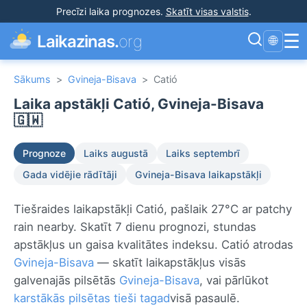
Precīzi laika prognozes
.
Skatīt visas valstis
.
☰
Laikazinas.
org
🌐
Sākums
>
Gvineja-Bisava
>
Catió
Laika apstākļi Catió, Gvineja-Bisava
🇬🇼
Prognoze
Laiks augustā
Laiks septembrī
Gada vidējie rādītāji
Gvineja-Bisava laikapstākļi
Tiešraides laikapstākļi Catió, pašlaik 27°C ar patchy
rain nearby. Skatīt 7 dienu prognozi, stundas
apstākļus un gaisa kvalitātes indeksu. Catió atrodas
Gvineja-Bisava
— skatīt laikapstākļus visās
galvenajās pilsētās
Gvineja-Bisava
, vai pārlūkot
karstākās pilsētas tieši tagad
visā pasaulē.