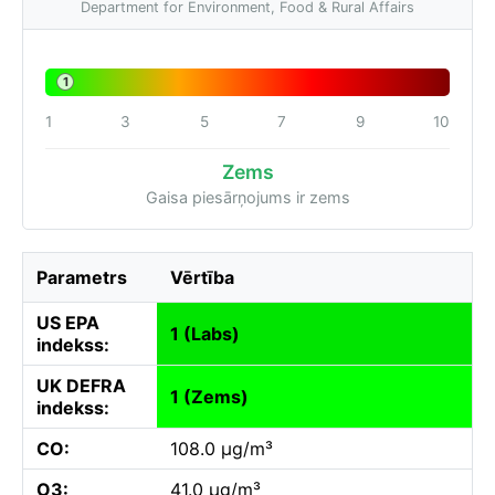
Department for Environment, Food & Rural Affairs
1
1
3
5
7
9
10
Zems
Gaisa piesārņojums ir zems
Parametrs
Vērtība
US EPA
1 (Labs)
indekss:
UK DEFRA
1 (Zems)
indekss:
CO:
108.0 µg/m³
O3:
41.0 µg/m³