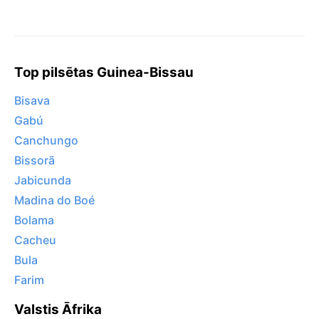
Top pilsētas Guinea-Bissau
Bisava
Gabú
Canchungo
Bissorã
Jabicunda
Madina do Boé
Bolama
Cacheu
Bula
Farim
Valstis Āfrika