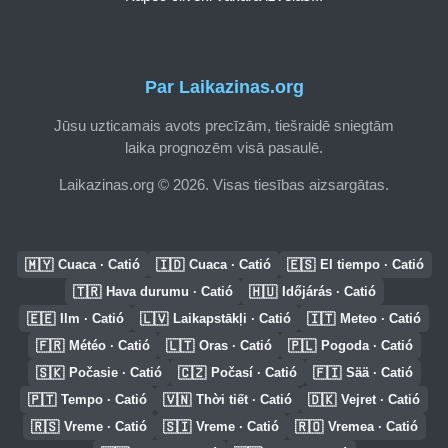
Par Laikazinas.org
Jūsu uzticamais avots precīzām, tiešraidē sniegtām
laika prognozēm visā pasaulē.
Laikazinas.org © 2026. Visas tiesības aizsargātas.
🇲🇾
🇮🇩
🇪🇸
Cuaca · Catió
Cuaca · Catió
El tiempo · Catió
🇹🇷
🇭🇺
Hava durumu · Catió
Időjárás · Catió
🇪🇪
🇱🇻
🇮🇹
Ilm · Catió
Laikapstākļi · Catió
Meteo · Catió
🇫🇷
🇱🇹
🇵🇱
Météo · Catió
Oras · Catió
Pogoda · Catió
🇸🇰
🇨🇿
🇫🇮
Počasie · Catió
Počasí · Catió
Sää · Catió
🇵🇹
🇻🇳
🇩🇰
Tempo · Catió
Thời tiết · Catió
Vejret · Catió
🇷🇸
🇸🇮
🇷🇴
Vreme · Catió
Vreme · Catió
Vremea · Catió