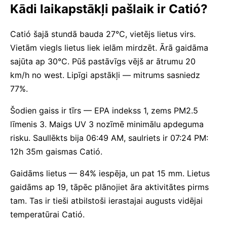
Kādi laikapstākļi pašlaik ir Catió?
Catió šajā stundā bauda 27°C, vietējs lietus virs.
Vietām viegls lietus liek ielām mirdzēt. Ārā gaidāma
sajūta ap 30°C. Pūš pastāvīgs vējš ar ātrumu 20
km/h no west. Lipīgi apstākļi — mitrums sasniedz
77%.
Šodien gaiss ir tīrs — EPA indekss 1, zems PM2.5
līmenis 3. Maigs UV 3 nozīmē minimālu apdeguma
risku. Saullēkts bija 06:49 AM, saulriets ir 07:24 PM:
12h 35m gaismas Catió.
Gaidāms lietus — 84% iespēja, un pat 15 mm. Lietus
gaidāms ap 19, tāpēc plānojiet āra aktivitātes pirms
tam. Tas ir tieši atbilstoši ierastajai augusts vidējai
temperatūrai Catió.