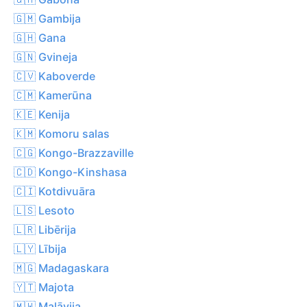
🇬🇲 Gambija
🇬🇭 Gana
🇬🇳 Gvineja
🇨🇻 Kaboverde
🇨🇲 Kamerūna
🇰🇪 Kenija
🇰🇲 Komoru salas
🇨🇬 Kongo-Brazzaville
🇨🇩 Kongo-Kinshasa
🇨🇮 Kotdivuāra
🇱🇸 Lesoto
🇱🇷 Libērija
🇱🇾 Lībija
🇲🇬 Madagaskara
🇾🇹 Majota
🇲🇼 Malāvija