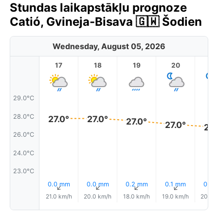
Stundas laikapstākļu prognoze
Catió, Gvineja-Bisava 🇬🇼 Šodien
Wednesday, August 05, 2026
17
18
19
20
2
29.0°C
28.0°C
27.0°
27.0°
27.0°
27.0°
27.
26.0°C
24.0°C
23.0°C
0.0 mm
0.0 mm
0.2 mm
0.1 mm
0.2
↑
↑
↑
↑
21.0 km/h
20.0 km/h
18.0 km/h
19.0 km/h
20.0 