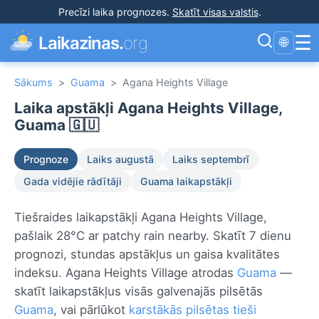
Precīzi laika prognozes
.
Skatīt visas valstis
.
☰
Laikazinas.
org
🌐
Sākums
>
Guama
>
Agana Heights Village
Laika apstākļi Agana Heights Village,
Guama 🇬🇺
Prognoze
Laiks augustā
Laiks septembrī
Gada vidējie rādītāji
Guama laikapstākļi
Tiešraides laikapstākļi Agana Heights Village,
pašlaik 28°C ar patchy rain nearby. Skatīt 7 dienu
prognozi, stundas apstākļus un gaisa kvalitātes
indeksu. Agana Heights Village atrodas
Guama
—
skatīt laikapstākļus visās galvenajās pilsētās
Guama
, vai pārlūkot
karstākās pilsētas tieši