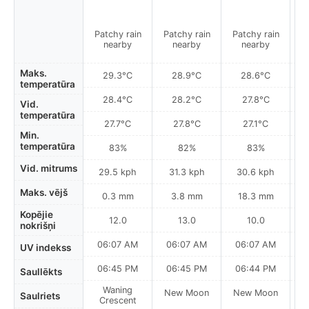
Patchy rain
Patchy rain
Patchy rain
Pa
nearby
nearby
nearby
Maks.
29.3°C
28.9°C
28.6°C
temperatūra
28.4°C
28.2°C
27.8°C
Vid.
temperatūra
27.7°C
27.8°C
27.1°C
Min.
temperatūra
83%
82%
83%
Vid. mitrums
29.5 kph
31.3 kph
30.6 kph
Maks. vējš
0.3 mm
3.8 mm
18.3 mm
Kopējie
12.0
13.0
10.0
nokrišņi
06:07 AM
06:07 AM
06:07 AM
UV indekss
06:45 PM
06:45 PM
06:44 PM
Saullēkts
Waning
New Moon
New Moon
N
Saulriets
Crescent