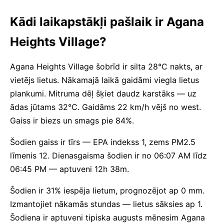
Kādi laikapstākļi pašlaik ir Agana
Heights Village?
Agana Heights Village šobrīd ir silta 28°C nakts, ar
vietējs lietus. Nākamajā laikā gaidāmi viegla lietus
plankumi. Mitruma dēļ šķiet daudz karstāks — uz
ādas jūtams 32°C. Gaidāms 22 km/h vējš no west.
Gaiss ir biezs un smags pie 84%.
Šodien gaiss ir tīrs — EPA indekss 1, zems PM2.5
līmenis 12. Dienasgaisma šodien ir no 06:07 AM līdz
06:45 PM — aptuveni 12h 38m.
Šodien ir 31% iespēja lietum, prognozējot ap 0 mm.
Izmantojiet nākamās stundas — lietus sāksies ap 1.
Šodiena ir aptuveni tipiska augusts mēnesim Agana