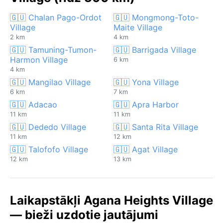
🇬🇺 Chalan Pago-Ordot
🇬🇺 Mongmong-Toto-
Village
Maite Village
2 km
4 km
🇬🇺 Tamuning-Tumon-
🇬🇺 Barrigada Village
Harmon Village
6 km
4 km
🇬🇺 Mangilao Village
🇬🇺 Yona Village
6 km
7 km
🇬🇺 Adacao
🇬🇺 Apra Harbor
11 km
11 km
🇬🇺 Dededo Village
🇬🇺 Santa Rita Village
11 km
12 km
🇬🇺 Talofofo Village
🇬🇺 Agat Village
12 km
13 km
Laikapstākļi Agana Heights Village
— bieži uzdotie jautājumi