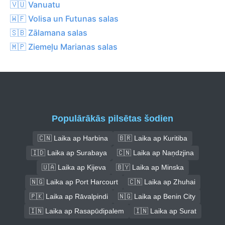
🇻🇺 Vanuatu
🇼🇫 Volisa un Futunas salas
🇸🇧 Zālamana salas
🇲🇵 Ziemeļu Marianas salas
Populārākās pilsētas šodien
🇨🇳 Laika ap Harbina
🇧🇷 Laika ap Kuritiba
🇮🇩 Laika ap Surabaya
🇨🇳 Laika ap Naņdzjina
🇺🇦 Laika ap Kijeva
🇧🇾 Laika ap Minska
🇳🇬 Laika ap Port Harcourt
🇨🇳 Laika ap Zhuhai
🇵🇰 Laika ap Rāvalpindi
🇳🇬 Laika ap Benin City
🇮🇳 Laika ap Rasapūdipalem
🇮🇳 Laika ap Surat