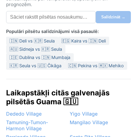
prognozēm.
Salīdzināt →
Populāri pilsētu salīdzinājumi visā pasaulē:
🇮🇳 Deli vs 🇰🇷 Seula
🇪🇬 Kaira vs 🇮🇳 Deli
🇦🇺 Sidneja vs 🇰🇷 Seula
🇮🇪 Dublina vs 🇮🇳 Mumbaja
🇰🇷 Seula vs 🇺🇸 Čikāga
🇨🇳 Pekina vs 🇲🇽 Mehiko
Laikapstākļi citās galvenajās
pilsētās Guama 🇬🇺
Dededo Village
Yigo Village
Tamuning-Tumon-
Mangilao Village
Harmon Village
Barrigada Village
Santa Rita Village