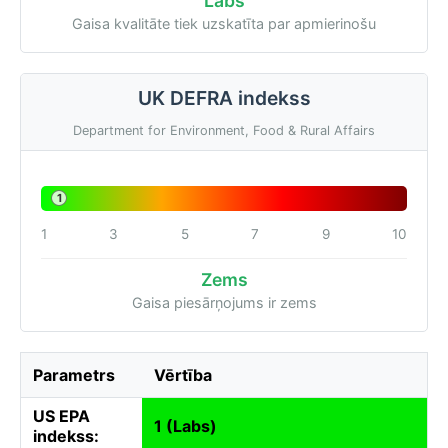
Labs
Gaisa kvalitāte tiek uzskatīta par apmierinošu
UK DEFRA indekss
Department for Environment, Food & Rural Affairs
1
1
3
5
7
9
10
Zems
Gaisa piesārņojums ir zems
Parametrs
Vērtība
US EPA
1 (Labs)
indekss: