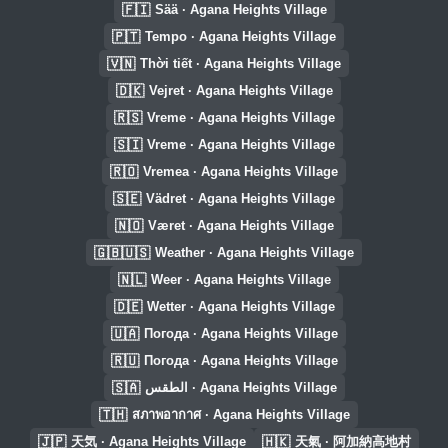
🇫🇮
Sää · Agana Heights Village
🇵🇹
Tempo · Agana Heights Village
🇻🇳
Thời tiết · Agana Heights Village
🇩🇰
Vejret · Agana Heights Village
🇷🇸
Vreme · Agana Heights Village
🇸🇮
Vreme · Agana Heights Village
🇷🇴
Vremea · Agana Heights Village
🇸🇪
Vädret · Agana Heights Village
🇳🇴
Været · Agana Heights Village
🇬🇧🇺🇸
Weather · Agana Heights Village
🇳🇱
Weer · Agana Heights Village
🇩🇪
Wetter · Agana Heights Village
🇺🇦
Погода · Agana Heights Village
🇷🇺
Погода · Agana Heights Village
🇸🇦
الطقس · Agana Heights Village
🇹🇭
สภาพอากาศ · Agana Heights Village
🇯🇵
🇭🇰
天気 · Agana Heights Village
天氣 · 阿加納高地村