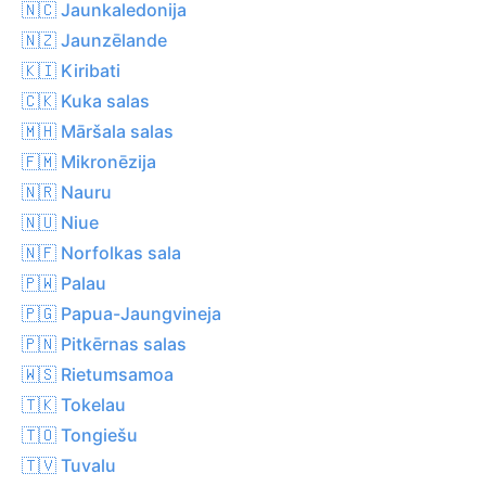
🇳🇨 Jaunkaledonija
🇳🇿 Jaunzēlande
🇰🇮 Kiribati
🇨🇰 Kuka salas
🇲🇭 Māršala salas
🇫🇲 Mikronēzija
🇳🇷 Nauru
🇳🇺 Niue
🇳🇫 Norfolkas sala
🇵🇼 Palau
🇵🇬 Papua-Jaungvineja
🇵🇳 Pitkērnas salas
🇼🇸 Rietumsamoa
🇹🇰 Tokelau
🇹🇴 Tongiešu
🇹🇻 Tuvalu