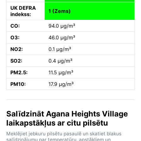
UK DEFRA
1 (Zems)
indekss:
CO:
94.0 µg/m³
O3:
46.0 µg/m³
NO2:
0.1 µg/m³
SO2:
0.4 µg/m³
PM2.5:
11.5 µg/m³
PM10:
17.9 µg/m³
Salīdzināt Agana Heights Village
laikapstākļus ar citu pilsētu
Meklējiet jebkuru pilsētu pasaulē un skatiet blakus
salīdzinājumu par temperatūru, apstākļiem un