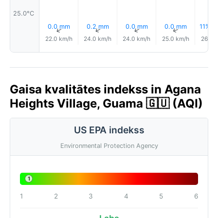
25.0°C
0.0 mm
0.2 mm
0.0 mm
0.0 mm
11% Li
↑
↑
↑
↑
22.0 km/h
24.0 km/h
24.0 km/h
25.0 km/h
26.0 
Gaisa kvalitātes indekss in Agana
Heights Village, Guama 🇬🇺 (AQI)
US EPA indekss
Environmental Protection Agency
1
1
2
3
4
5
6