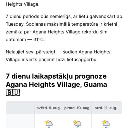
Heights Village.
7 dienu periods būs nemierīgs, ar lietu galvenokārt ap
Tuesday. Šodienas maksimālā temperatūra ir krietni
zemāka par Agana Heights Village rekordu šim
datumam — 31°C.
Neļaujiet sevi pārsteigt — šodien Agana Heights
Village ir vērts paņemt līdzi lietusapģērbu.
7 dienu laikapstākļu prognoze
Agana Heights Village, Guama
🇬🇺
svētd. 9. aug.
pirmd. 10. aug.
otrd. 11. aug.
tre