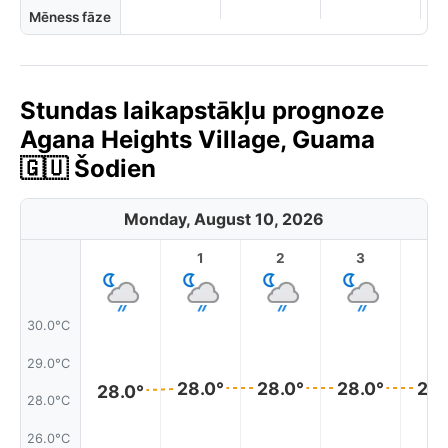
Mēness fāze
Stundas laikapstākļu prognoze
Agana Heights Village, Guama
🇬🇺 Šodien
Monday, August 10, 2026
1
2
3
4
30.0°C
29.0°C
28.0°
28.0°
28.0°
28.
28.0°
28.0°C
26.0°C