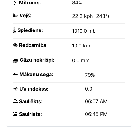
💧
Mitrums:
84%
🌬️
Vējš:
22.3 kph (243°)
🌡️
Spiediens:
1010.0 mb
👁️
Redzamība:
10.0 km
🌧️
Gāzu nokrišņi:
0.0 mm
☁️
Mākoņu sega:
79%
☀️
UV indekss:
0.0
🌅
Saullēkts:
06:07 AM
🌇
Saulriets:
06:45 PM