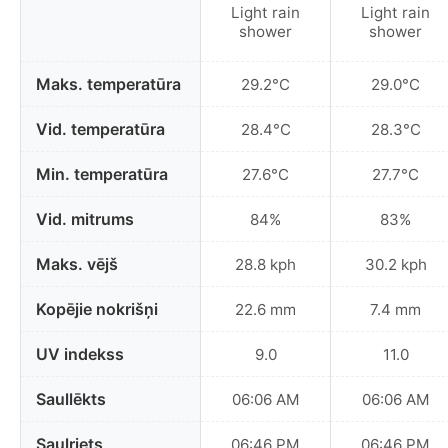
Light rain
Light rain
shower
shower
Maks. temperatūra
29.2°C
29.0°C
Vid. temperatūra
28.4°C
28.3°C
Min. temperatūra
27.6°C
27.7°C
Vid. mitrums
84%
83%
Maks. vējš
28.8 kph
30.2 kph
Kopējie nokrišņi
22.6 mm
7.4 mm
UV indekss
9.0
11.0
Saullēkts
06:06 AM
06:06 AM
Saulriets
06:46 PM
06:46 PM