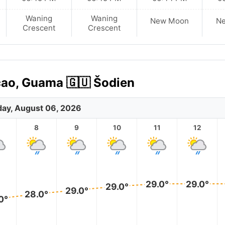
Waning
Waning
New Moon
N
Crescent
Crescent
cao, Guama 🇬🇺 Šodien
ay, August 06, 2026
8
9
10
11
12
29.0°
29.0°
29.0°
29.0°
28.0°
0°