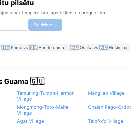
itu pilsētu
zinājumu par temperatūru, apstākļiem un prognozēm.
Salīdzināt →
🇮🇹 Roma vs 🇳🇱 Amsterdama
🇯🇵 Osaka vs 🇻🇳 Hošimina
ās Guama 🇬🇺
Tamuning-Tumon-Harmon
Mangilao Village
Village
Mongmong-Toto-Maite
Chalan Pago-Ordot 
Village
Agat Village
Talofofo Village