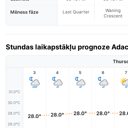
Waning
Mēness fāze
Last Quarter
Crescent
Stundas laikapstākļu prognoze Ada
Thursd
3
4
5
6
7
31.0°C
30.0°C
28.0°
28.0°
28.
28.0°C
28.0°
28.0°
26.0°C