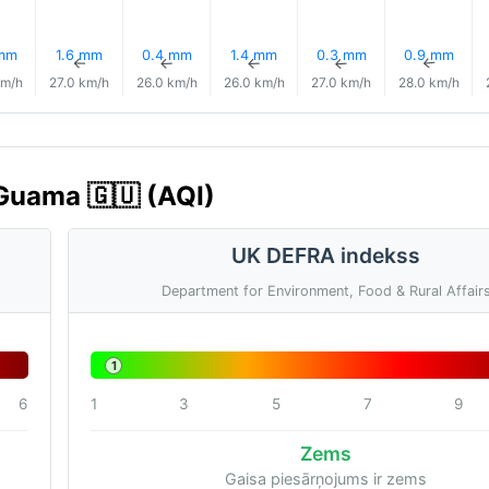
 mm
1.6 mm
0.4 mm
1.4 mm
0.3 mm
0.9 mm
↑
↑
↑
↑
↑
↑
km/h
27.0 km/h
26.0 km/h
26.0 km/h
27.0 km/h
28.0 km/h
 Guama 🇬🇺 (AQI)
UK DEFRA indekss
Department for Environment, Food & Rural Affair
1
6
1
3
5
7
9
Zems
Gaisa piesārņojums ir zems