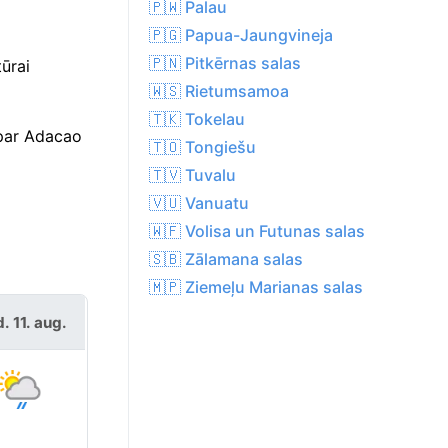
🇵🇼 Palau
🇵🇬 Papua-Jaungvineja
🇵🇳 Pitkērnas salas
tūrai
🇼🇸 Rietumsamoa
🇹🇰 Tokelau
 par Adacao
🇹🇴 Tongiešu
🇹🇻 Tuvalu
🇻🇺 Vanuatu
🇼🇫 Volisa un Futunas salas
🇸🇧 Zālamana salas
🇲🇵 Ziemeļu Marianas salas
d. 11. aug.