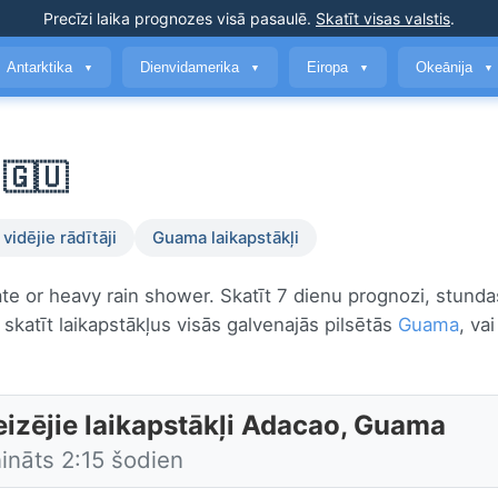
Precīzi laika prognozes
visā pasaulē
.
Skatīt visas valstis
.
Antarktika
Dienvidamerika
Eiropa
Okeānija
▼
▼
▼
▼
 🇬🇺
vidējie rādītāji
Guama laikapstākļi
ate or heavy rain shower. Skatīt 7 dienu prognozi, stunda
skatīt laikapstākļus visās galvenajās pilsētās
Guama
, va
eizējie laikapstākļi Adacao, Guama
ināts 2:15 šodien