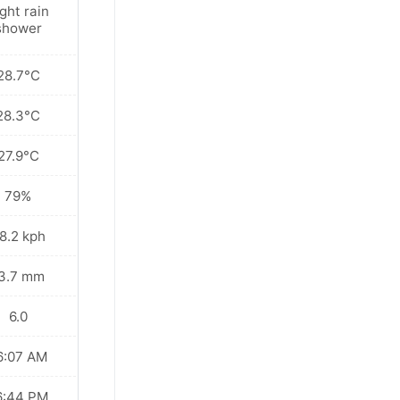
ght rain
shower
28.7°C
28.3°C
27.9°C
79%
8.2 kph
3.7 mm
6.0
6:07 AM
6:44 PM