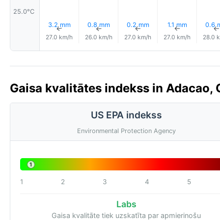
25.0°C
3.2 mm
0.8 mm
0.2 mm
1.1 mm
0.6
↑
↑
↑
↑
27.0 km/h
26.0 km/h
27.0 km/h
27.0 km/h
28.0 
Gaisa kvalitātes indekss in Adacao,
US EPA indekss
Environmental Protection Agency
1
1
2
3
4
5
Labs
Gaisa kvalitāte tiek uzskatīta par apmierinošu