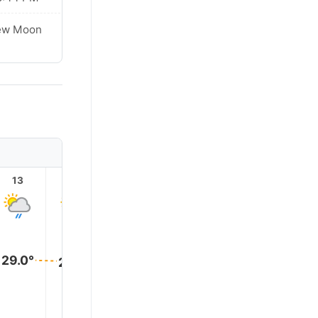
ew Moon
13
14
15
16
17
18
29.0°
29.0°
29.0°
29.0°
29.0°
28.0°