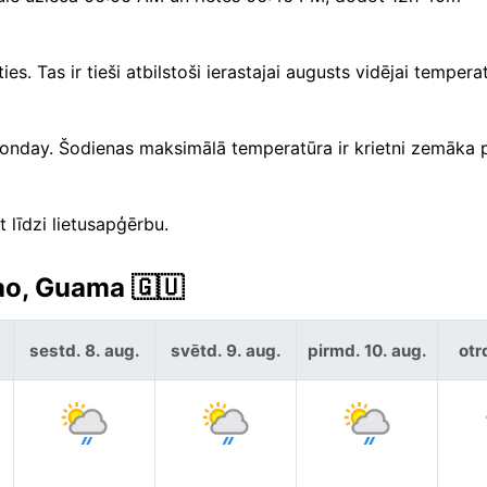
s. Tas ir tieši atbilstoši ierastajai augusts vidējai tempera
 Monday. Šodienas maksimālā temperatūra ir krietni zemāka
 līdzi lietusapģērbu.
ao, Guama 🇬🇺
sestd. 8. aug.
svētd. 9. aug.
pirmd. 10. aug.
otr