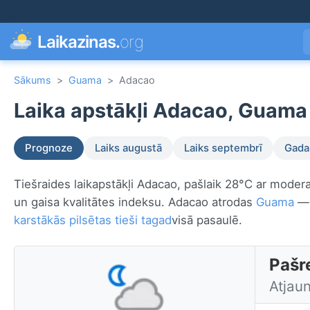
Laikazinas.
org
Sākums
>
Guama
>
Adacao
Laika apstākļi Adacao, Guama
Prognoze
Laiks augustā
Laiks septembrī
Gada 
Tiešraides laikapstākļi Adacao, pašlaik 28°C ar moder
un gaisa kvalitātes indeksu. Adacao atrodas
Guama
— 
karstākās pilsētas tieši tagad
visā pasaulē.
Pašr
Atjaun