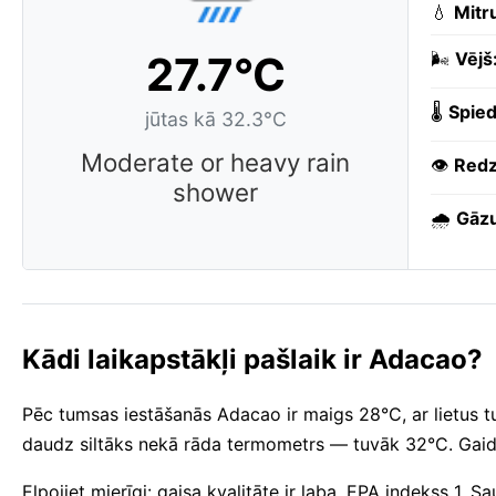
💧
Mitr
27.7°C
🌬️
Vējš
🌡️
Spied
jūtas kā 32.3°C
Moderate or heavy rain
👁️
Redz
shower
🌧️
Gāzu
Kādi laikapstākļi pašlaik ir Adacao?
Pēc tumsas iestāšanās Adacao ir maigs 28°C, ar lietus t
daudz siltāks nekā rāda termometrs — tuvāk 32°C. Gaid
Elpojiet mierīgi: gaisa kvalitāte ir laba, EPA indekss 1