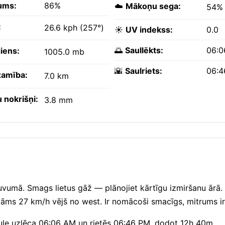
ums:
86%
☁️
Mākoņu sega:
54%
:
26.6 kph (257°)
☀️
UV indekss:
0.0
🌅
Saullēkts:
06:0
iens:
1005.0 mb
🌇
Saulriets:
06:4
amība:
7.0 km
 nokrišņi:
3.8 mm
uvumā. Smags lietus gāž — plānojiet kārtīgu izmiršanu ārā. 
āms 27 km/h vējš no west. Ir nomācoši smacīgs, mitrums i
. Saule uzlēca 06:06 AM un rietēs 06:46 PM, dodot 12h 40m