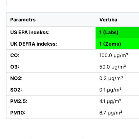
Parametrs
Vērtība
US EPA indekss:
1 (Labs)
UK DEFRA indekss:
1 (Zems)
CO:
100.0 µg/m³
O3:
50.0 µg/m³
NO2:
0.2 µg/m³
SO2:
0.1 µg/m³
PM2.5:
4.1 µg/m³
PM10:
6.7 µg/m³