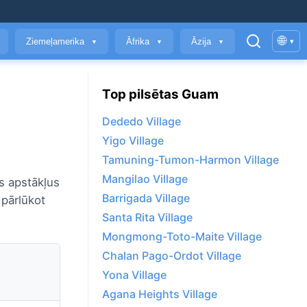
🌐
Ziemeļamerika
Āfrika
Āzija
▾
▼
▼
▼
Top pilsētas Guam
Dededo Village
Yigo Village
Tamuning-Tumon-Harmon Village
Mangilao Village
s apstākļus
Barrigada Village
i pārlūkot
Santa Rita Village
Mongmong-Toto-Maite Village
Chalan Pago-Ordot Village
Yona Village
Agana Heights Village