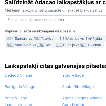
Salīdzināt Adacao laikapstākļus ar c
Meklējiet jebkuru pilsētu pasaulē un skatiet blakus salīd
Populāri pilsētu salīdzinājumi visā pasaulē:
🇨🇳 Šanhaja vs 🇮🇱 Telaviva
🇪🇸 Madride vs 🇸🇦 Rijāda
🇨🇦 Vankūvera vs 🇮🇳 Deli
🇦🇪 Dubaija vs 🇳🇿 Oklenda
Laikapstākļi citās galvenajās pilsēt
Dededo Village
Yigo Village
Barrigada Village
Santa Rita Village
Yona Village
Agana Heights Village
Inarajan Village
Apra Harbor