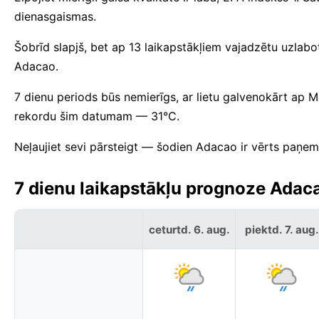
dienasgaismas.
Šobrīd slapjš, bet ap 13 laikapstākļiem vajadzētu uzlabotie
Adacao.
7 dienu periods būs nemierīgs, ar lietu galvenokārt ap
rekordu šim datumam — 31°C.
Neļaujiet sevi pārsteigt — šodien Adacao ir vērts paņemt
7 dienu laikapstākļu prognoze Adac
ceturtd. 6. aug.
piektd. 7. aug.