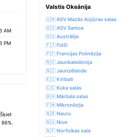
Valstis Okeānija
🇺🇲 ASV Mazās Aizjūras salas
🇦🇸 ASV Samoa
6 AM
🇦🇺 Austrālija
6 PM
🇫🇯 Fidži
🇵🇫 Francijas Polinēzija
🇳🇨 Jaunkaledonija
🇳🇿 Jaunzēlande
🇰🇮 Kiribati
🇨🇰 Kuka salas
🇲🇭 Māršala salas
🇫🇲 Mikronēzija
🇳🇷 Nauru
Šķiet
🇳🇺 Niue
r 86%.
🇳🇫 Norfolkas sala