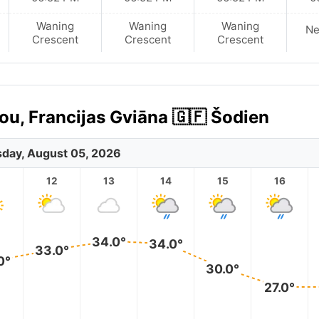
Waning
Waning
Waning
N
Crescent
Crescent
Crescent
u, Francijas Gviāna 🇬🇫 Šodien
day, August 05, 2026
12
13
14
15
16
34.0°
34.0°
33.0°
0°
30.0°
27.0°