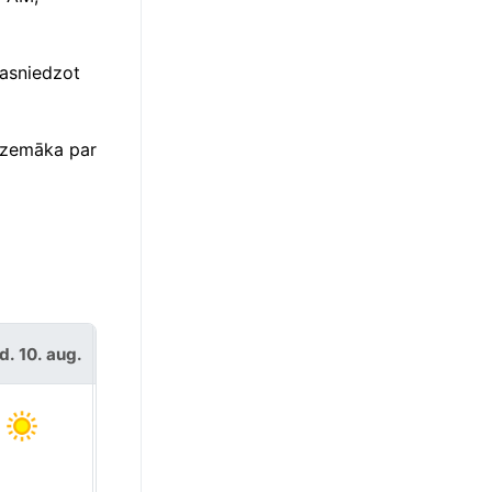
sasniedzot
i zemāka par
d. 10. aug.
otrd. 11. aug.