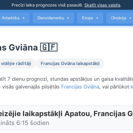
Precīzi laika prognozes
visā pasaulē
.
Skatīt visas valstis
.
Antarktika
Dienvidamerika
Eiropa
Okeānija
▼
▼
▼
▼
as Gviāna 🇬🇫
vidējie rādītāji
Francijas Gviāna laikapstākļi
atīt 7 dienu prognozi, stundas apstākļus un gaisa kvalitā
 visās galvenajās pilsētās
Francijas Gviāna
, vai pārlūkot
izējie laikapstākļi Apatou, Francijas 
ināts 6:15 šodien