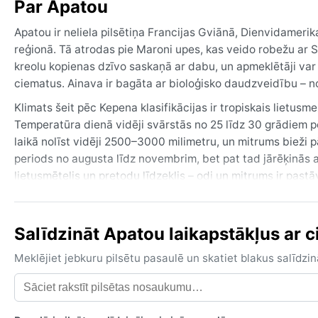
Par Apatou
Apatou ir neliela pilsētiņa Francijas Gviānā, Dienvidameri
reģionā. Tā atrodas pie Maroni upes, kas veido robežu ar Su
kreolu kopienas dzīvo saskaņā ar dabu, un apmeklētāji var 
ciematus. Ainava ir bagāta ar bioloģisko daudzveidību – no
Klimats šeit pēc Kepena klasifikācijas ir tropiskais lietus
Temperatūra dienā vidēji svārstās no 25 līdz 30 grādiem pēc
laikā nolīst vidēji 2500–3000 milimetru, un mitrums bieži 
periods no augusta līdz novembrim, bet pat tad jārēķinās
lietusmētelis un pretodu līdzeklis – odi un mitrums ir pastā
Vislabākais laiks
Salīdzināt Apatou laikapstākļus ar ci
Meklējiet jebkuru pilsētu pasaulē un skatiet blakus salīd