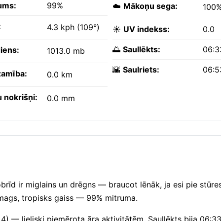
ums:
99%
☁️
Mākoņu sega:
100
:
4.3 kph (109°)
☀️
UV indekss:
0.0
🌅
Saullēkts:
06:3
iens:
1013.0 mb
🌇
Saulriets:
06:5
amība:
0.0 km
 nokrišņi:
0.0 mm
brīd ir miglains un drēgns — braucot lēnāk, ja esi pie stūres
mags, tropisks gaiss — 99% mitruma.
4) — lieliski piemērota āra aktivitātēm. Saullēkts bija 06:3