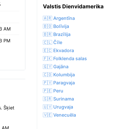
%
Valstis Dienvidamerika
🇦🇷 Argentīna
🇧🇴 Bolīvija
3 AM
🇧🇷 Brazīlija
3 PM
🇨🇱 Čīle
🇪🇨 Ekvadora
🇫🇰 Folklenda salas
🇬🇾 Gajāna
🇨🇴 Kolumbija
🇵🇾 Paragvaja
🇵🇪 Peru
🇸🇷 Surinama
🇺🇾 Urugvaja
. Šķiet
🇻🇪 Venecuēla
3 AM,