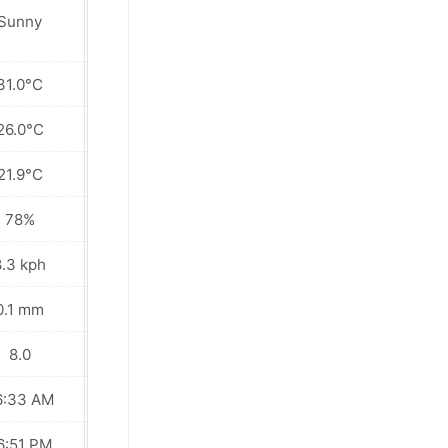
Sunny
Sunny
31.0°C
36.8°C
26.0°C
27.5°C
21.9°C
21.3°C
78%
70%
8.3 kph
10.8 kph
0.1 mm
0.0 mm
8.0
9.0
6:33 AM
06:33 AM
6:51 PM
06:51 PM