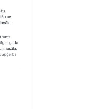
ežu
ilšu un
ionālos
itrums.
tīgi – gada
dz sausāks
s apģērbs,