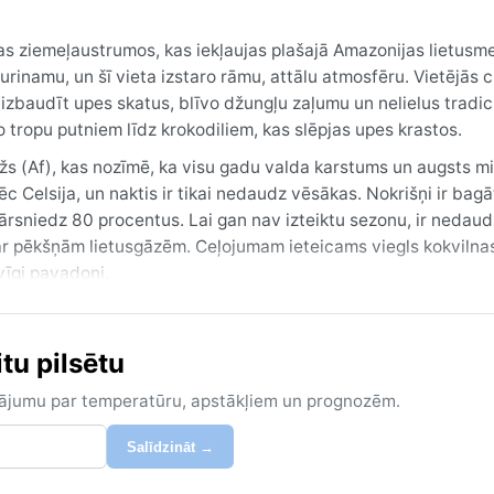
kas ziemeļaustrumos, kas iekļaujas plašajā Amazonijas lietusm
rinamu, un šī vieta izstaro rāmu, attālu atmosfēru. Vietējās c
izbaudīt upes skatus, blīvo džungļu zaļumu un nelielus tradic
 tropu putniem līdz krokodiliem, kas slēpjas upes krastos.
mežs (Af), kas nozīmē, ka visu gadu valda karstums un augsts m
 Celsija, un naktis ir tikai nedaudz vēsākas. Nokrišņi ir bagā
pārsniedz 80 procentus. Lai gan nav izteiktu sezonu, ir nedau
 ar pēkšņām lietusgāzēm. Ceļojumam ieteicams viegls kokvilna
vīgi pavadoņi.
tu pilsētu
zinājumu par temperatūru, apstākļiem un prognozēm.
Salīdzināt →