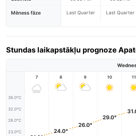
Mēness fāze
Last Quarter
Last Quarter
Stundas laikapstākļu prognoze Apato
Wednes
7
8
9
10
11
36.0°C
32.0°C
31.
29.0°
28.0°C
26.0°
24.0°
23.0°C