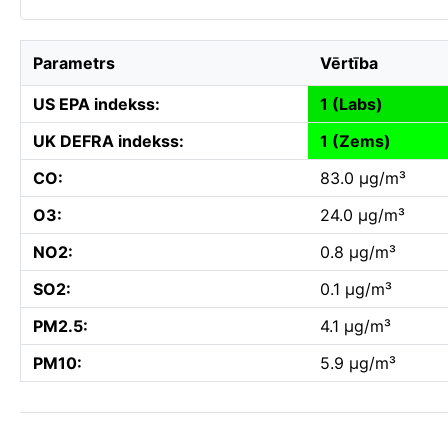
Parametrs
Vērtība
US EPA indekss:
1 (Labs)
UK DEFRA indekss:
1 (Zems)
CO:
83.0 µg/m³
O3:
24.0 µg/m³
NO2:
0.8 µg/m³
SO2:
0.1 µg/m³
PM2.5:
4.1 µg/m³
PM10:
5.9 µg/m³