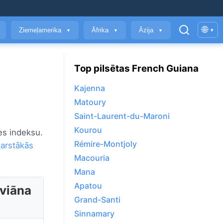
🌐
Ziemeļamerika
Āfrika
Āzija
▾
▼
▼
▼
Top pilsētas French Guiana
Kajenna
Matoury
Saint-Laurent-du-Maroni
Kourou
tes indeksu.
Rémire-Montjoly
karstākās
Macouria
Mana
Apatou
Gviāna
Grand-Santi
Sinnamary