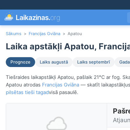
Laikazinas.
org
Sākums
>
Francijas Gviāna
>
Apatou
Laika apstākļi Apatou, Francij
Prognoze
Laiks augustā
Laiks septembrī
Gada 
Tiešraides laikapstākļi Apatou, pašlaik 21°C ar fog. Sk
Apatou atrodas
Francijas Gviāna
— skatīt laikapstākļus
pilsētas tieši tagad
visā pasaulē.
Pašre
Atjaun