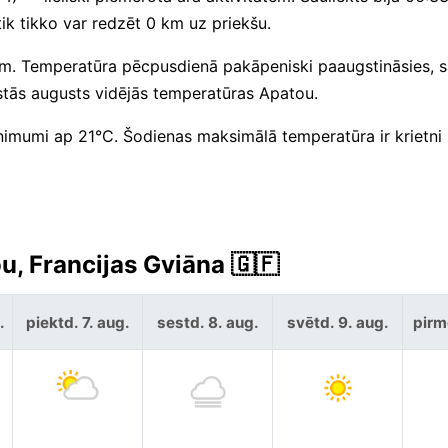
ik tikko var redzēt 0 km uz priekšu.
 mm. Temperatūra pēcpusdienā pakāpeniski paaugstināsies, 
stās augusts vidējās temperatūras Apatou.
nimumi ap 21°C. Šodienas maksimālā temperatūra ir krietn
u, Francijas Gviāna 🇬🇫
.
piektd. 7. aug.
sestd. 8. aug.
svētd. 9. aug.
pirm