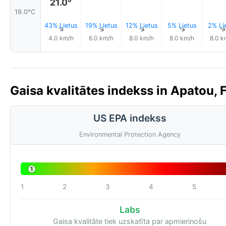
21.0°
19.0°C
43% Lietus
19% Lietus
12% Lietus
5% Lietus
2% Li
↑
↑
↑
↑
4.0 km/h
6.0 km/h
8.0 km/h
8.0 km/h
8.0 k
Gaisa kvalitātes indekss in Apatou, 
US EPA indekss
Environmental Protection Agency
1
1
2
3
4
5
Labs
Gaisa kvalitāte tiek uzskatīta par apmierinošu