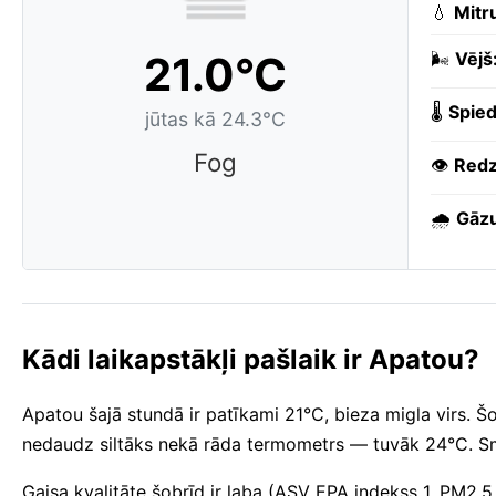
💧
Mitr
21.0°C
🌬️
Vējš
🌡️
Spied
jūtas kā 24.3°C
Fog
👁️
Redz
🌧️
Gāzu
Kādi laikapstākļi pašlaik ir Apatou?
Apatou šajā stundā ir patīkami 21°C, bieza migla virs. Šo
nedaudz siltāks nekā rāda termometrs — tuvāk 24°C. S
Gaisa kvalitāte šobrīd ir laba (ASV EPA indekss 1, PM2.5 