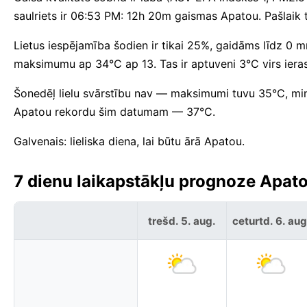
saulriets ir 06:53 PM: 12h 20m gaismas Apatou. Pašlaik t
Lietus iespējamība šodien ir tikai 25%, gaidāms līdz 0
maksimumu ap 34°C ap 13. Tas ir aptuveni 3°C virs iera
Šonedēļ lielu svārstību nav — maksimumi tuvu 35°C, mi
Apatou rekordu šim datumam — 37°C.
Galvenais: lieliska diena, lai būtu ārā Apatou.
7 dienu laikapstākļu prognoze Apato
trešd. 5. aug.
ceturtd. 6. aug