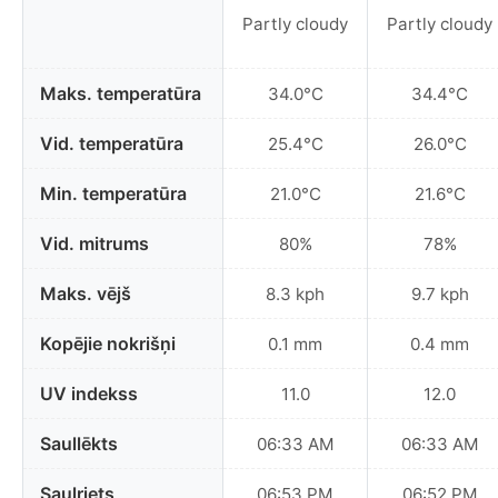
Partly cloudy
Partly cloudy
Maks. temperatūra
34.0°C
34.4°C
Vid. temperatūra
25.4°C
26.0°C
Min. temperatūra
21.0°C
21.6°C
Vid. mitrums
80%
78%
Maks. vējš
8.3 kph
9.7 kph
Kopējie nokrišņi
0.1 mm
0.4 mm
UV indekss
11.0
12.0
Saullēkts
06:33 AM
06:33 AM
Saulriets
06:53 PM
06:52 PM