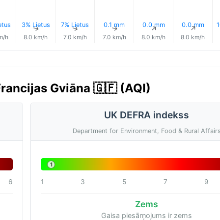
etus
3% Lietus
7% Lietus
0.1 mm
0.0 mm
0.0 mm
1
↑
↑
↑
↑
↑
↑
m/h
8.0 km/h
7.0 km/h
7.0 km/h
8.0 km/h
8.0 km/h
Francijas Gviāna 🇬🇫 (AQI)
UK DEFRA indekss
Department for Environment, Food & Rural Affair
1
6
1
3
5
7
9
Zems
Gaisa piesārņojums ir zems