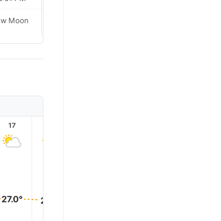
ew Moon
New Moon
17
18
19
20
21
22
27.0°
26.0°
26.0°
25.0°
24.0°
24.0°