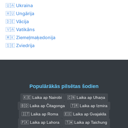
🇺🇦 Ukraina
🇭🇺 Ungārija
🇩🇪 Vācija
🇻🇦 Vatikāns
🇲🇰 Ziemeļmaķedonija
🇸🇪 Zviedrija
Populārākās pilsētas šodien
🇰🇪 Laika ap Nairobi
🇨🇳 Laika ap Uhaņa
🇧🇩 Laika ap Čitagonga
🇹🇷 Laika ap Izmira
🇮🇹 Laika ap Roma
🇪🇨 Laika ap Gvajakila
🇵🇰 Laika ap Lahora
🇹🇼 Laika ap Taichung