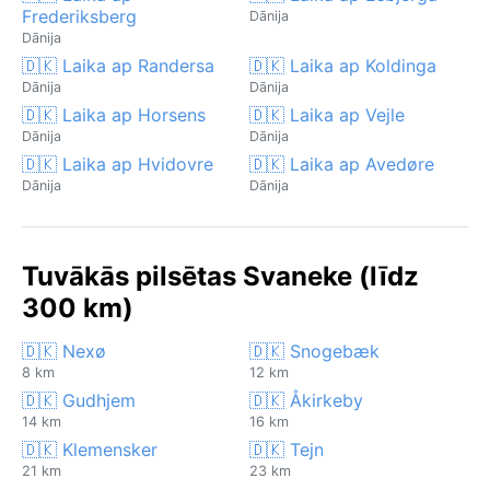
Frederiksberg
Dānija
Dānija
🇩🇰 Laika ap Randersa
🇩🇰 Laika ap Koldinga
Dānija
Dānija
🇩🇰 Laika ap Horsens
🇩🇰 Laika ap Vejle
Dānija
Dānija
🇩🇰 Laika ap Hvidovre
🇩🇰 Laika ap Avedøre
Dānija
Dānija
Tuvākās pilsētas Svaneke (līdz
300 km)
🇩🇰 Nexø
🇩🇰 Snogebæk
8 km
12 km
🇩🇰 Gudhjem
🇩🇰 Åkirkeby
14 km
16 km
🇩🇰 Klemensker
🇩🇰 Tejn
21 km
23 km