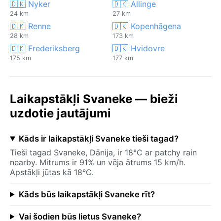
🇩🇰 Nyker
🇩🇰 Allinge
24 km
27 km
🇩🇰 Renne
🇩🇰 Kopenhāgena
28 km
173 km
🇩🇰 Frederiksberg
🇩🇰 Hvidovre
175 km
177 km
Laikapstākļi Svaneke — bieži
uzdotie jautājumi
Kāds ir laikapstākļi Svaneke tieši tagad?
Tieši tagad Svaneke, Dānija, ir 18°C ar patchy rain
nearby. Mitrums ir 91% un vēja ātrums 15 km/h.
Apstākļi jūtas kā 18°C.
Kāds būs laikapstākļi Svaneke rīt?
Vai šodien būs lietus Svaneke?