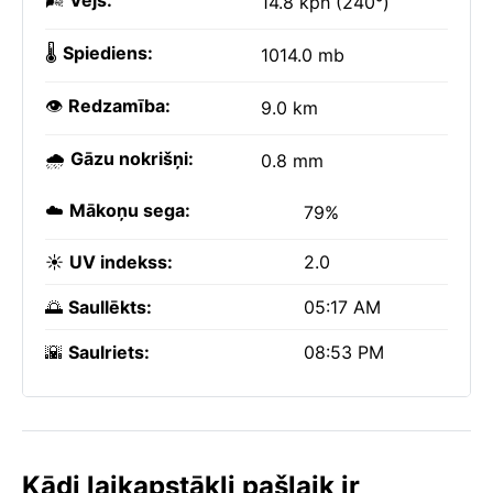
🌬️
Vējš:
14.8 kph (240°)
🌡️
Spiediens:
1014.0 mb
👁️
Redzamība:
9.0 km
🌧️
Gāzu nokrišņi:
0.8 mm
☁️
Mākoņu sega:
79%
☀️
UV indekss:
2.0
🌅
Saullēkts:
05:17 AM
🌇
Saulriets:
08:53 PM
Kādi laikapstākļi pašlaik ir