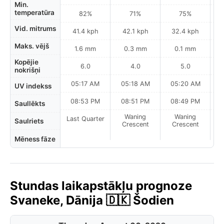
Min.
temperatūra
82%
71%
75%
Vid. mitrums
41.4 kph
42.1 kph
32.4 kph
Maks. vējš
1.6 mm
0.3 mm
0.1 mm
Kopējie
6.0
4.0
5.0
nokrišņi
05:17 AM
05:18 AM
05:20 AM
0
UV indekss
08:53 PM
08:51 PM
08:49 PM
Saullēkts
Waning
Waning
Last Quarter
Saulriets
Crescent
Crescent
Mēness fāze
Stundas laikapstākļu prognoze
Svaneke, Dānija 🇩🇰 Šodien