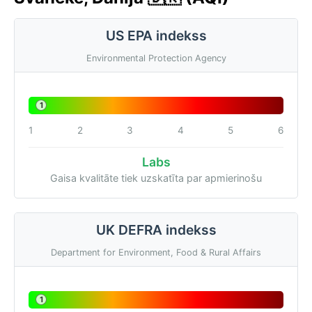
US EPA indekss
Environmental Protection Agency
1
1
2
3
4
5
6
Labs
Gaisa kvalitāte tiek uzskatīta par apmierinošu
UK DEFRA indekss
Department for Environment, Food & Rural Affairs
1