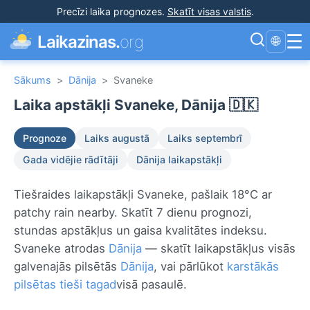
Precīzi laika prognozes
.
Skatīt visas valstis
.
☰
Laikazinas.
org
🌐
Sākums
>
Dānija
>
Svaneke
Laika apstākļi Svaneke, Dānija 🇩🇰
Prognoze
Laiks augustā
Laiks septembrī
Gada vidējie rādītāji
Dānija laikapstākļi
Tiešraides laikapstākļi Svaneke, pašlaik 18°C ar
patchy rain nearby. Skatīt 7 dienu prognozi,
stundas apstākļus un gaisa kvalitātes indeksu.
Svaneke atrodas
Dānija
— skatīt laikapstākļus visās
galvenajās pilsētās
Dānija
, vai pārlūkot
karstākās
pilsētas tieši tagad
visā pasaulē.