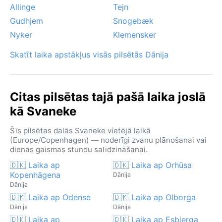
Allinge
Tejn
Gudhjem
Snogebæk
Nyker
Klemensker
Skatīt laika apstākļus visās pilsētās Dānija
Citas pilsētas tajā pašā laika joslā
kā Svaneke
Šīs pilsētas dalās Svaneke vietējā laikā
(Europe/Copenhagen) — noderīgi zvanu plānošanai vai
dienas gaismas stundu salīdzināšanai.
🇩🇰 Laika ap
🇩🇰 Laika ap Orhūsa
Kopenhāgena
Dānija
Dānija
🇩🇰 Laika ap Odense
🇩🇰 Laika ap Olborga
Dānija
Dānija
🇩🇰 Laika ap
🇩🇰 Laika ap Esbjerga