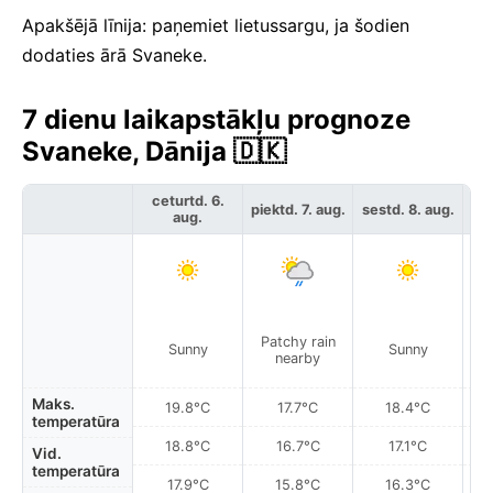
Apakšējā līnija: paņemiet lietussargu, ja šodien
dodaties ārā Svaneke.
7 dienu laikapstākļu prognoze
Svaneke, Dānija 🇩🇰
ceturtd. 6.
piektd. 7. aug.
sestd. 8. aug.
svē
aug.
Patchy rain
Sunny
Sunny
nearby
Maks.
19.8°C
17.7°C
18.4°C
temperatūra
18.8°C
16.7°C
17.1°C
Vid.
temperatūra
17.9°C
15.8°C
16.3°C