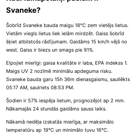
Svaneke?
Šobrīd Svaneke bauda maigu 18°C zem vietējs lietus.
Vietām viegls lietus liek ielām mirdzēt. Gaiss šobrīd
šķiet atbilstošs rādījumam. Gaidāms 15 km/h vējš no
west. Gaiss ir biezs un smags pie 91%.
Elpojiet mierīgi: gaisa kvalitāte ir laba, EPA indekss 1.
Maigs UV 2 nozīmē minimālu apdeguma risku.
Svaneke bauda garu 15h 36m dienasgaismu, saullēkts
05:17 AM, saulriets 08:53 PM.
Šodien ir 57% iespēja lietum, prognozējot ap 2 mm.
Nākamajās 24 stundās gaidāms sauss laiks.
Nākamā nedēļa izskatās mierīga, ar maksimālo
temperatūru ap 19°C un minimālo tuvu 16°C.