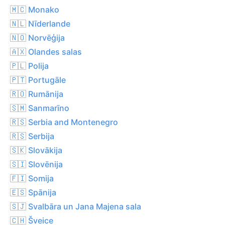
🇲🇨 Monako
🇳🇱 Nīderlande
🇳🇴 Norvēģija
🇦🇽 Olandes salas
🇵🇱 Polija
🇵🇹 Portugāle
🇷🇴 Rumānija
🇸🇲 Sanmarīno
🇷🇸 Serbia and Montenegro
🇷🇸 Serbija
🇸🇰 Slovākija
🇸🇮 Slovēnija
🇫🇮 Somija
🇪🇸 Spānija
🇸🇯 Svalbāra un Jana Majena sala
🇨🇭 Šveice