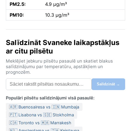
PM2.5:
4.9 µg/m³
PM10:
10.3 µg/m³
Salīdzināt Svaneke laikapstākļus
ar citu pilsētu
Meklējiet jebkuru pilsētu pasaulē un skatiet blakus
salīdzinājumu par temperatūru, apstākļiem un
prognozēm.
Salīdzināt →
Populāri pilsētu salīdzinājumi visā pasaulē:
🇦🇷 Buenosairesa vs 🇮🇳 Mumbaja
🇵🇹 Lisabona vs 🇸🇪 Stokholma
🇨🇦 Toronto vs 🇲🇦 Marrakesh
🇳🇱 Amsterdama vs 🇿🇦 Keiptauna