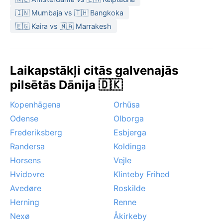
🇮🇳 Mumbaja vs 🇹🇭 Bangkoka
🇪🇬 Kaira vs 🇲🇦 Marrakesh
Laikapstākļi citās galvenajās
pilsētās Dānija 🇩🇰
Kopenhāgena
Orhūsa
Odense
Olborga
Frederiksberg
Esbjerga
Randersa
Koldinga
Horsens
Vejle
Hvidovre
Klinteby Frihed
Avedøre
Roskilde
Herning
Renne
Nexø
Åkirkeby