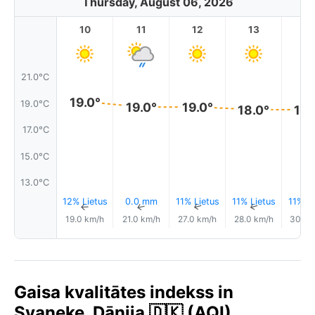
Thursday, August 06, 2026
10
11
12
13
1
21.0°C
19.0°
19.0°C
19.0°
19.0°
18.0°
18.
17.0°C
15.0°C
13.0°C
12% Lietus
0.0 mm
11% Lietus
11% Lietus
11% Li
↑
↑
↑
↑
19.0 km/h
21.0 km/h
27.0 km/h
28.0 km/h
30.0 
Gaisa kvalitātes indekss in
Svaneke, Dānija 🇩🇰 (AQI)