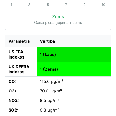
1
3
5
7
9
10
Zems
Gaisa piesārņojums ir zems
Parametrs
Vērtība
US EPA
1 (Labs)
indekss:
UK DEFRA
1 (Zems)
indekss:
CO:
115.0 µg/m³
O3:
70.0 µg/m³
NO2:
8.5 µg/m³
SO2:
0.3 µg/m³