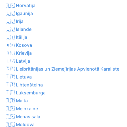
🇭🇷 Horvātija
🇪🇪 Igaunija
🇮🇪 Īrija
🇮🇸 Īslande
🇮🇹 Itālija
🇽🇰 Kosova
🇷🇺 Krievija
🇱🇻 Latvija
🇬🇧 Lielbritānijas un Ziemeļīrijas Apvienotā Karaliste
🇱🇹 Lietuva
🇱🇮 Lihtenšteina
🇱🇺 Luksemburga
🇲🇹 Malta
🇲🇪 Melnkalne
🇮🇲 Menas sala
🇲🇩 Moldova