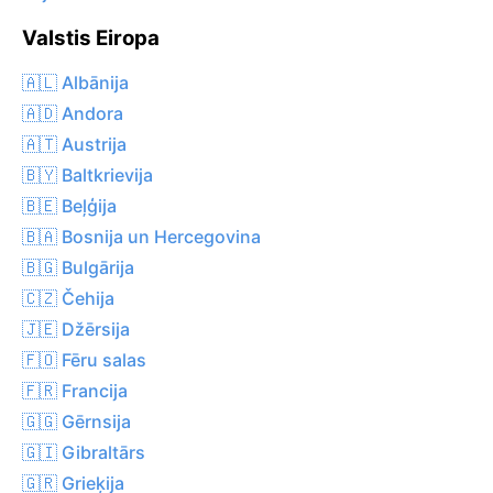
Valstis Eiropa
🇦🇱 Albānija
🇦🇩 Andora
🇦🇹 Austrija
🇧🇾 Baltkrievija
🇧🇪 Beļģija
🇧🇦 Bosnija un Hercegovina
🇧🇬 Bulgārija
🇨🇿 Čehija
🇯🇪 Džērsija
🇫🇴 Fēru salas
🇫🇷 Francija
🇬🇬 Gērnsija
🇬🇮 Gibraltārs
🇬🇷 Grieķija