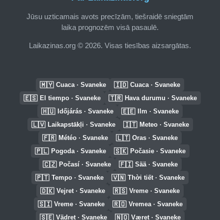
Jūsu uzticamais avots precīzām, tiešraidē sniegtām
laika prognozēm visā pasaulē.
Laikazinas.org © 2026. Visas tiesības aizsargātas.
🇲🇾
🇮🇩
Cuaca · Svaneke
Cuaca · Svaneke
🇪🇸
🇹🇷
El tiempo · Svaneke
Hava durumu · Svaneke
🇭🇺
🇪🇪
Időjárás · Svaneke
Ilm · Svaneke
🇱🇻
🇮🇹
Laikapstākļi · Svaneke
Meteo · Svaneke
🇫🇷
🇱🇹
Météo · Svaneke
Oras · Svaneke
🇵🇱
🇸🇰
Pogoda · Svaneke
Počasie · Svaneke
🇨🇿
🇫🇮
Počasí · Svaneke
Sää · Svaneke
🇵🇹
🇻🇳
Tempo · Svaneke
Thời tiết · Svaneke
🇩🇰
🇷🇸
Vejret · Svaneke
Vreme · Svaneke
🇸🇮
🇷🇴
Vreme · Svaneke
Vremea · Svaneke
🇸🇪
🇳🇴
Vädret · Svaneke
Været · Svaneke