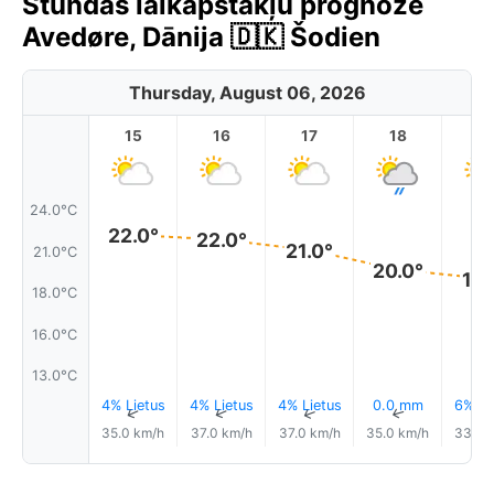
Stundas laikapstākļu prognoze
Avedøre, Dānija 🇩🇰 Šodien
Thursday, August 06, 2026
15
16
17
18
1
24.0°C
22.0°
22.0°
21.0°
21.0°C
20.0°
19.
18.0°C
16.0°C
13.0°C
4% Lietus
4% Lietus
4% Lietus
0.0 mm
6% Li
↑
↑
↑
↑
35.0 km/h
37.0 km/h
37.0 km/h
35.0 km/h
33.0 