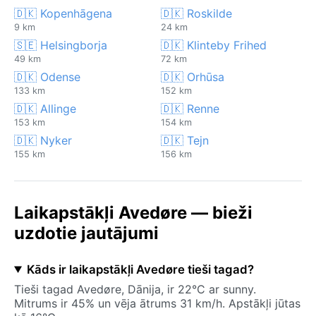
🇩🇰 Kopenhāgena
🇩🇰 Roskilde
9 km
24 km
🇸🇪 Helsingborja
🇩🇰 Klinteby Frihed
49 km
72 km
🇩🇰 Odense
🇩🇰 Orhūsa
133 km
152 km
🇩🇰 Allinge
🇩🇰 Renne
153 km
154 km
🇩🇰 Nyker
🇩🇰 Tejn
155 km
156 km
Laikapstākļi Avedøre — bieži
uzdotie jautājumi
Kāds ir laikapstākļi Avedøre tieši tagad?
Tieši tagad Avedøre, Dānija, ir 22°C ar sunny.
Mitrums ir 45% un vēja ātrums 31 km/h. Apstākļi jūtas