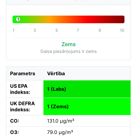
1
1
3
5
7
9
10
Zems
Gaisa piesārņojums ir zems
Parametrs
Vērtība
US EPA
1 (Labs)
indekss:
UK DEFRA
1 (Zems)
indekss:
CO:
131.0 µg/m³
O3:
79.0 µg/m³