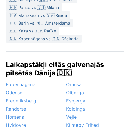
🇫🇷 Parīze vs 🇮🇹 Milāna
🇲🇦 Marrakesh vs 🇸🇦 Rijāda
🇩🇪 Berlin vs 🇳🇱 Amsterdama
🇪🇬 Kaira vs 🇫🇷 Parīze
🇩🇰 Kopenhāgena vs 🇮🇩 Džakarta
Laikapstākļi citās galvenajās
pilsētās Dānija 🇩🇰
Kopenhāgena
Orhūsa
Odense
Olborga
Frederiksberg
Esbjerga
Randersa
Koldinga
Horsens
Vejle
Hvidovre
Klinteby Frihed