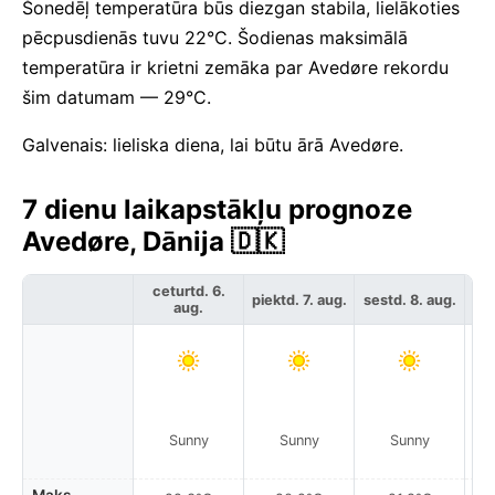
Šonedēļ temperatūra būs diezgan stabila, lielākoties
pēcpusdienās tuvu 22°C. Šodienas maksimālā
temperatūra ir krietni zemāka par Avedøre rekordu
šim datumam — 29°C.
Galvenais: lieliska diena, lai būtu ārā Avedøre.
7 dienu laikapstākļu prognoze
Avedøre, Dānija 🇩🇰
ceturtd. 6.
piektd. 7. aug.
sestd. 8. aug.
svē
aug.
Sunny
Sunny
Sunny