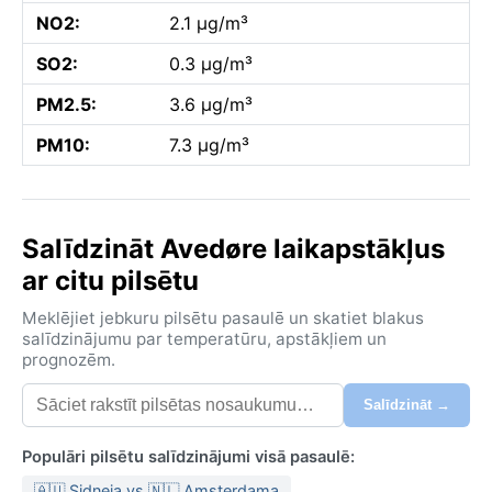
NO2:
2.1 µg/m³
SO2:
0.3 µg/m³
PM2.5:
3.6 µg/m³
PM10:
7.3 µg/m³
Salīdzināt Avedøre laikapstākļus
ar citu pilsētu
Meklējiet jebkuru pilsētu pasaulē un skatiet blakus
salīdzinājumu par temperatūru, apstākļiem un
prognozēm.
Salīdzināt →
Populāri pilsētu salīdzinājumi visā pasaulē:
🇦🇺 Sidneja vs 🇳🇱 Amsterdama