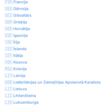
🇫🇷 Francija
🇬🇬 Gērnsija
🇬🇮 Gibraltārs
🇬🇷 Grieķija
🇭🇷 Horvātija
🇪🇪 Igaunija
🇮🇪 Īrija
🇮🇸 Īslande
🇮🇹 Itālija
🇽🇰 Kosova
🇷🇺 Krievija
🇱🇻 Latvija
🇬🇧 Lielbritānijas un Ziemeļīrijas Apvienotā Karaliste
🇱🇹 Lietuva
🇱🇮 Lihtenšteina
🇱🇺 Luksemburga