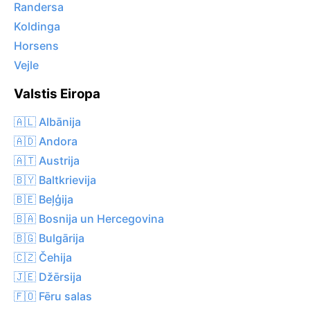
Randersa
Koldinga
Horsens
Vejle
Valstis Eiropa
🇦🇱 Albānija
🇦🇩 Andora
🇦🇹 Austrija
🇧🇾 Baltkrievija
🇧🇪 Beļģija
🇧🇦 Bosnija un Hercegovina
🇧🇬 Bulgārija
🇨🇿 Čehija
🇯🇪 Džērsija
🇫🇴 Fēru salas