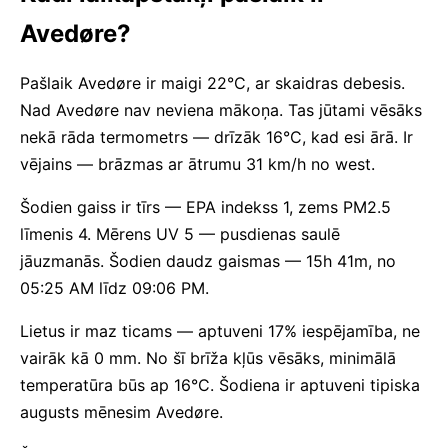
Avedøre?
Pašlaik Avedøre ir maigi 22°C, ar skaidras debesis.
Nad Avedøre nav neviena mākoņa. Tas jūtami vēsāks
nekā rāda termometrs — drīzāk 16°C, kad esi ārā. Ir
vējains — brāzmas ar ātrumu 31 km/h no west.
Šodien gaiss ir tīrs — EPA indekss 1, zems PM2.5
līmenis 4. Mērens UV 5 — pusdienas saulē
jāuzmanās. Šodien daudz gaismas — 15h 41m, no
05:25 AM līdz 09:06 PM.
Lietus ir maz ticams — aptuveni 17% iespējamība, ne
vairāk kā 0 mm. No šī brīža kļūs vēsāks, minimālā
temperatūra būs ap 16°C. Šodiena ir aptuveni tipiska
augusts mēnesim Avedøre.