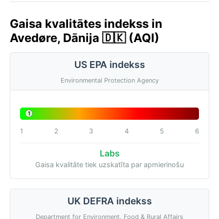
Gaisa kvalitātes indekss in
Avedøre, Dānija 🇩🇰 (AQI)
US EPA indekss
Environmental Protection Agency
1
1
2
3
4
5
6
Labs
Gaisa kvalitāte tiek uzskatīta par apmierinošu
UK DEFRA indekss
Department for Environment, Food & Rural Affairs