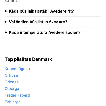
kā 16°C.
Kāds būs laikapstākļi Avedøre rīt?
Vai šodien būs lietus Avedøre?
Kāda ir temperatūra Avedøre šodien?
Top pilsētas Denmark
Kopenhāgena
Orhūsa
Odense
Olborga
Frederiksberg
Esbjerga