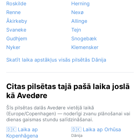
Roskilde
Herning
Renne
Nexø
Åkirkeby
Allinge
Svaneke
Tejn
Gudhjem
Snogebæk
Nyker
Klemensker
Skatīt laika apstākļus visās pilsētās Dānija
Citas pilsētas tajā pašā laika joslā
kā Avedøre
Šīs pilsētas dalās Avedøre vietējā laikā
(Europe/Copenhagen) — noderīgi zvanu plānošanai vai
dienas gaismas stundu salīdzināšanai.
🇩🇰 Laika ap
🇩🇰 Laika ap Orhūsa
Kopenhāgena
Dānija