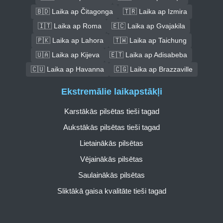
🇧🇩 Laika ap Čitagonga
🇹🇷 Laika ap Izmira
🇮🇹 Laika ap Roma
🇪🇨 Laika ap Gvajakila
🇵🇰 Laika ap Lahora
🇹🇼 Laika ap Taichung
🇺🇦 Laika ap Kijeva
🇪🇹 Laika ap Adisabeba
🇨🇺 Laika ap Havanna
🇨🇬 Laika ap Brazzaville
Ekstremālie laikapstākļi
Karstākās pilsētas tieši tagad
Aukstākās pilsētas tieši tagad
Lietainākās pilsētas
Vējainākās pilsētas
Saulainākās pilsētas
Sliktākā gaisa kvalitāte tieši tagad