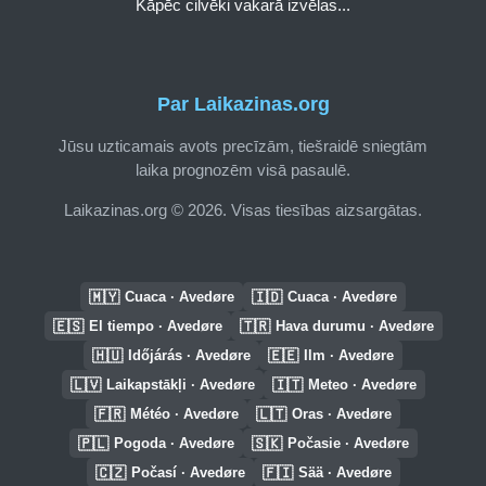
Kāpēc cilvēki vakarā izvēlas...
Par Laikazinas.org
Jūsu uzticamais avots precīzām, tiešraidē sniegtām
laika prognozēm visā pasaulē.
Laikazinas.org © 2026. Visas tiesības aizsargātas.
🇲🇾
🇮🇩
Cuaca · Avedøre
Cuaca · Avedøre
🇪🇸
🇹🇷
El tiempo · Avedøre
Hava durumu · Avedøre
🇭🇺
🇪🇪
Időjárás · Avedøre
Ilm · Avedøre
🇱🇻
🇮🇹
Laikapstākļi · Avedøre
Meteo · Avedøre
🇫🇷
🇱🇹
Météo · Avedøre
Oras · Avedøre
🇵🇱
🇸🇰
Pogoda · Avedøre
Počasie · Avedøre
🇨🇿
🇫🇮
Počasí · Avedøre
Sää · Avedøre