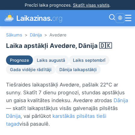
Precīzi laika prognozes
.
Skatīt visas valstis
.
☰
Laikazinas.
org
🌐
Sākums
>
Dānija
>
Avedøre
Laika apstākļi Avedøre, Dānija 🇩🇰
Prognoze
Laiks augustā
Laiks septembrī
Gada vidējie rādītāji
Dānija laikapstākļi
Tiešraides laikapstākļi Avedøre, pašlaik 22°C ar
sunny. Skatīt 7 dienu prognozi, stundas apstākļus
un gaisa kvalitātes indeksu. Avedøre atrodas
Dānija
— skatīt laikapstākļus visās galvenajās pilsētās
Dānija
, vai pārlūkot
karstākās pilsētas tieši
tagad
visā pasaulē.