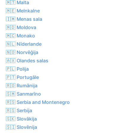
🇲🇹 Malta
🇲🇪 Melnkalne
🇮🇲 Menas sala
🇲🇩 Moldova
🇲🇨 Monako
🇳🇱 Nīderlande
🇳🇴 Norvēģija
🇦🇽 Olandes salas
🇵🇱 Polija
🇵🇹 Portugāle
🇷🇴 Rumānija
🇸🇲 Sanmarīno
🇷🇸 Serbia and Montenegro
🇷🇸 Serbija
🇸🇰 Slovākija
🇸🇮 Slovēnija