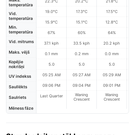
Maks.
22.3°C
20.2°C
21.8°C
temperatūra
19.0°C
17.3°C
17.5°C
Vid.
temperatūra
15.9°C
15.1°C
12.8°C
Min.
temperatūra
67%
60%
64%
Vid. mitrums
37.1 kph
33.5 kph
20.2 kph
Maks. vējš
0.1 mm
0.2 mm
0.0 mm
Kopējie
5.0
5.0
5.0
nokrišņi
05:25 AM
05:27 AM
05:29 AM
UV indekss
09:06 PM
09:04 PM
09:01 PM
Saullēkts
Waning
Waning
Last Quarter
Saulriets
Crescent
Crescent
Mēness fāze