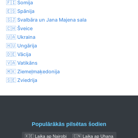
🇫🇮 Somija
🇪🇸 Spānija
🇸🇯 Svalbāra un Jana Majena sala
🇨🇭 Šveice
🇺🇦 Ukraina
🇭🇺 Ungārija
🇩🇪 Vācija
🇻🇦 Vatikāns
🇲🇰 Ziemeļmaķedonija
🇸🇪 Zviedrija
Populārākās pilsētas šodien
🇰🇪 Laika ap Nairobi
🇨🇳 Laika ap Uhaņa