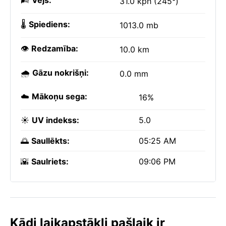
🌬️
Vējš:
31.0 kph (245°)
🌡️
Spiediens:
1013.0 mb
👁️
Redzamība:
10.0 km
🌧️
Gāzu nokrišņi:
0.0 mm
☁️
Mākoņu sega:
16%
☀️
UV indekss:
5.0
🌅
Saullēkts:
05:25 AM
🌇
Saulriets:
09:06 PM
Kādi laikapstākļi pašlaik ir