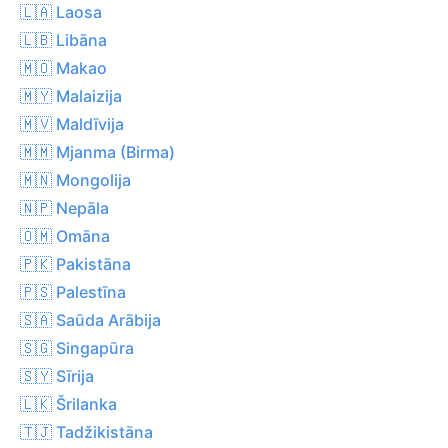
🇱🇦 Laosa
🇱🇧 Libāna
🇲🇴 Makao
🇲🇾 Malaizija
🇲🇻 Maldīvija
🇲🇲 Mjanma (Birma)
🇲🇳 Mongolija
🇳🇵 Nepāla
🇴🇲 Omāna
🇵🇰 Pakistāna
🇵🇸 Palestīna
🇸🇦 Saūda Arābija
🇸🇬 Singapūra
🇸🇾 Sīrija
🇱🇰 Šrilanka
🇹🇯 Tadžikistāna