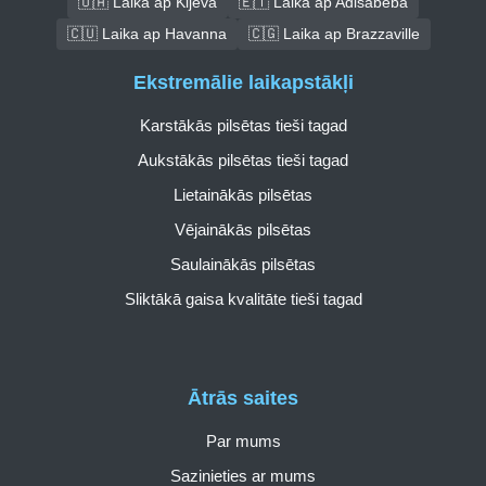
🇺🇦 Laika ap Kijeva
🇪🇹 Laika ap Adisabeba
🇨🇺 Laika ap Havanna
🇨🇬 Laika ap Brazzaville
Ekstremālie laikapstākļi
Karstākās pilsētas tieši tagad
Aukstākās pilsētas tieši tagad
Lietainākās pilsētas
Vējainākās pilsētas
Saulainākās pilsētas
Sliktākā gaisa kvalitāte tieši tagad
Ātrās saites
Par mums
Sazinieties ar mums