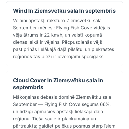
Wind In Ziemsvētku sala In septembris
Vējaini apstākļi raksturo Ziemsvētku sala
September mēnesi: Flying Fish Cove vidējais
vēja ātrums ir 22 km/h, un valstī kopumā
dienas laikā ir vējains. Pēcpusdienās vējš
pastiprinās lielākajā daļā pilsētu, un piekrastes
reģionos tas bieži ir ievērojami spēcīgāks.
Cloud Cover In Ziemsvētku sala In
septembris
Mākoņainas debesis dominē Ziemsvētku sala
September — Flying Fish Cove segums 66%,
un līdzīgi apmācies apstākļi lielākajā daļā
reģionu. Tieša saule ir plankumaina un
pārtraukta; gaidiet pelēkus posmus starp īsiem