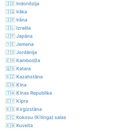
🇮🇩 Indonēzija
🇮🇶 Irāka
🇮🇷 Irāna
🇮🇱 Izraēla
🇯🇵 Japāna
🇾🇪 Jemena
🇯🇴 Jordānija
🇰🇭 Kambodža
🇶🇦 Katara
🇰🇿 Kazahstāna
🇨🇳 Ķīna
🇹🇼 Ķīnas Republika
🇨🇾 Kipra
🇰🇬 Kirgizstāna
🇨🇨 Kokosu (Kīlinga) salas
🇰🇼 Kuveita