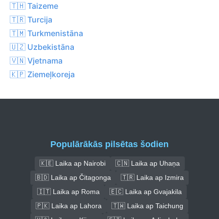
🇹🇭 Taizeme
🇹🇷 Turcija
🇹🇲 Turkmenistāna
🇺🇿 Uzbekistāna
🇻🇳 Vjetnama
🇰🇵 Ziemeļkoreja
Populārākās pilsētas šodien
🇰🇪 Laika ap Nairobi
🇨🇳 Laika ap Uhaņa
🇧🇩 Laika ap Čitagonga
🇹🇷 Laika ap Izmira
🇮🇹 Laika ap Roma
🇪🇨 Laika ap Gvajakila
🇵🇰 Laika ap Lahora
🇹🇼 Laika ap Taichung