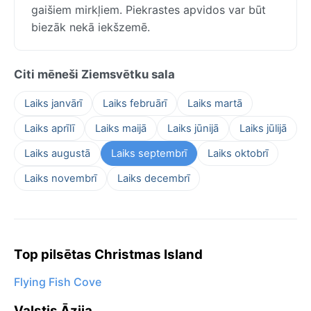
gaišiem mirkļiem. Piekrastes apvidos var būt
biezāk nekā iekšzemē.
Citi mēneši Ziemsvētku sala
Laiks janvārī
Laiks februārī
Laiks martā
Laiks aprīlī
Laiks maijā
Laiks jūnijā
Laiks jūlijā
Laiks augustā
Laiks septembrī
Laiks oktobrī
Laiks novembrī
Laiks decembrī
Top pilsētas Christmas Island
Flying Fish Cove
Valstis Āzija