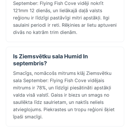
September: Flying Fish Cove vidēji nokrīt
121mm 12 dienās, un lielākajā daļā valsts
reģionu ir līdzīgi pastāvīgi mitri apstākļi. Ilgi
saulaini periodi ir reti. Rēķinies ar lietu aptuveni
divās no katrām trim dienām.
Is Ziemsvētku sala Humid In
septembris?
Smacīgs, nomācošs mitrums klāj Ziemsvētku
sala September: Flying Fish Cove vidējais
mitrums ir 78%, un līdzīgi piesātināti apstākļi
valda visā valstī. Gaiss ir biezs un smags no
saullēkta līdz saulrietam, un naktīs neliels
atvieglojums. Piekrastes un tropu reģioni šķiet
īpaši smacīgi.