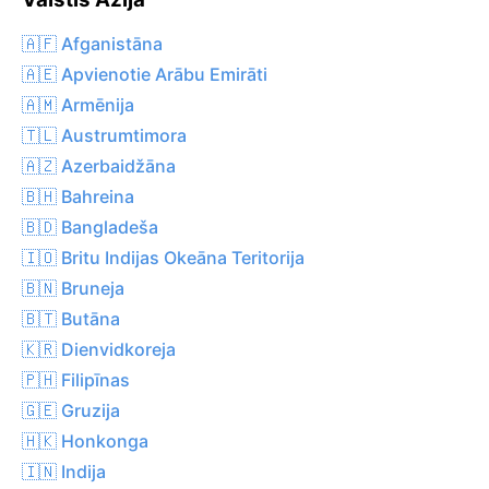
🇦🇫 Afganistāna
🇦🇪 Apvienotie Arābu Emirāti
🇦🇲 Armēnija
🇹🇱 Austrumtimora
🇦🇿 Azerbaidžāna
🇧🇭 Bahreina
🇧🇩 Bangladeša
🇮🇴 Britu Indijas Okeāna Teritorija
🇧🇳 Bruneja
🇧🇹 Butāna
🇰🇷 Dienvidkoreja
🇵🇭 Filipīnas
🇬🇪 Gruzija
🇭🇰 Honkonga
🇮🇳 Indija