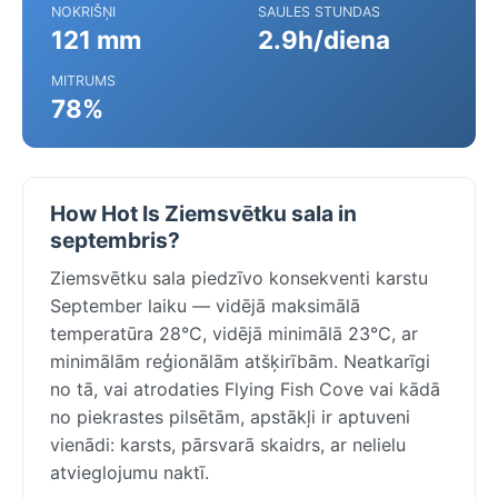
NOKRIŠŅI
SAULES STUNDAS
121 mm
2.9h/diena
MITRUMS
78%
How Hot Is Ziemsvētku sala in
septembris?
Ziemsvētku sala piedzīvo konsekventi karstu
September laiku — vidējā maksimālā
temperatūra 28°C, vidējā minimālā 23°C, ar
minimālām reģionālām atšķirībām. Neatkarīgi
no tā, vai atrodaties Flying Fish Cove vai kādā
no piekrastes pilsētām, apstākļi ir aptuveni
vienādi: karsts, pārsvarā skaidrs, ar nelielu
atvieglojumu naktī.