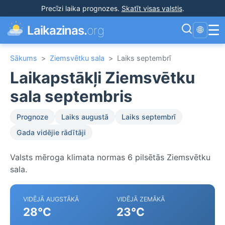
Precīzi laika prognozes
.
Skatīt visas valstis
.
☰
Laikazinas.
org
🌐
Sākums
>
Ziemsvētku sala
>
Laiks septembrī
Laikapstākļi Ziemsvētku
sala septembris
Prognoze
Laiks augustā
Laiks septembrī
Gada vidējie rādītāji
Valsts mēroga klimata normas 6 pilsētās Ziemsvētku
sala.
VIDĒJĀ AUGSTĀKĀ
VIDĒJĀ ZEMĀKĀ
28°C
23°C