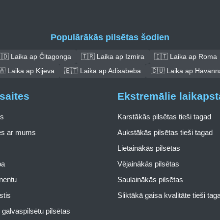
Populārākās pilsētas šodien
🇩 Laika ap Čitagonga
🇹🇷 Laika ap Izmira
🇮🇹 Laika ap Roma
🇦 Laika ap Kijeva
🇪🇹 Laika ap Adisabeba
🇨🇺 Laika ap Havann
saites
Ekstremālie laikapst
s
Karstākās pilsētas tieši tagad
ies ar mums
Aukstākās pilsētas tieši tagad
Lietainākās pilsētas
pa
Vējainākās pilsētas
inentu
Saulainākās pilsētas
stis
Sliktākā gaisa kvalitāte tieši tag
galvaspilsētu pilsētas