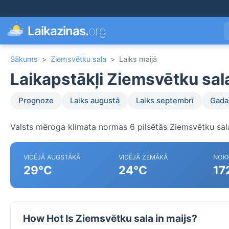
Laikazinas.
org
Sākums
>
Ziemsvētku sala
>
Laiks maijā
Laikapstākļi Ziemsvētku sal
Prognoze
Laiks augustā
Laiks septembrī
Gada 
Valsts mēroga klimata normas 6 pilsētās Ziemsvētku sal
VIDĒJĀ AUGSTĀKĀ
VIDĒJĀ ZEMĀKĀ
NOKR
29°C
24°C
17
How Hot Is Ziemsvētku sala in maijs?