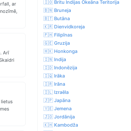
🇮🇴 Britu Indijas Okeāna Teritorija
fall, ar
🇧🇳 Bruneja
 nozīmē,
🇧🇹 Butāna
🇰🇷 Dienvidkoreja
🇵🇭 Filipīnas
🇬🇪 Gruzija
🇭🇰 Honkonga
 Arī
🇮🇳 Indija
Skaidri
🇮🇩 Indonēzija
🇮🇶 Irāka
🇮🇷 Irāna
🇮🇱 Izraēla
🇯🇵 Japāna
lietus
🇾🇪 Jemena
zemes
🇯🇴 Jordānija
🇰🇭 Kambodža