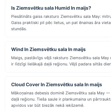
Is Ziemsvētku sala Humid In maijs?
Piesātināts gaiss raksturo Ziemsvētku sala May: mitr
Gaiss praktiski pil pēc lietus, un pat ēnainas āra viet
stundās.
Wind In Ziemsvētku sala In maijs
Maigs, pastāvīgs vējš raksturo Ziemsvētku sala May m
ir līdzīgi lielākajā daļā reģionu. Vējš padara siltās di
Cloud Cover In Ziemsvētku sala In maijs
Mākoņainas debesis dominē Ziemsvētku sala May — Fl
daļā reģionu. Tieša saule ir plankumaina un pārtrauk
apvidos var būt biezāk nekā iekšzemē.