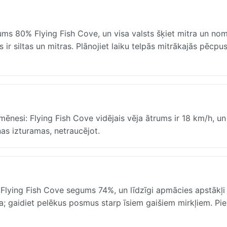
ums 80% Flying Fish Cove, un visa valsts šķiet mitra un no
as ir siltas un mitras. Plānojiet laiku telpās mitrākajās pēcpu
ēnesi: Flying Fish Cove vidējais vēja ātrums ir 18 km/h, un
enas izturamas, netraucējot.
ying Fish Cove segums 74%, un līdzīgi apmācies apstākļi l
ta; gaidiet pelēkus posmus starp īsiem gaišiem mirkļiem. Pi