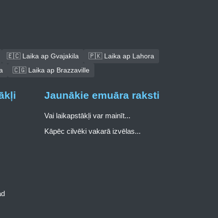
🇪🇨 Laika ap Gvajakila
🇵🇰 Laika ap Lahora
a
🇨🇬 Laika ap Brazzaville
ākļi
Jaunākie emuāra raksti
Vai laikapstākļi var mainīt...
Kāpēc cilvēki vakarā izvēlas...
ad