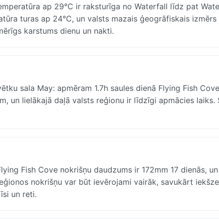
eratūra ap 29°C ir raksturīga no Waterfall līdz pat Water
ratūra turas ap 24°C, un valsts mazais ģeogrāfiskais izmērs
mērīgs karstums dienu un nakti.
ētku sala May: apmēram 1.7h saules dienā Flying Fish Cove.
 un lielākajā daļā valsts reģionu ir līdzīgi apmācies laiks. 
 Flying Fish Cove nokrišņu daudzums ir 172mm 17 dienās, un 
 reģionos nokrišņu var būt ievērojami vairāk, savukārt iekš
si un reti.