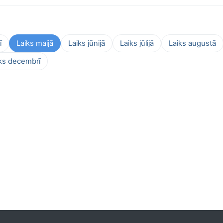
ī
Laiks maijā
Laiks jūnijā
Laiks jūlijā
Laiks augustā
ks decembrī