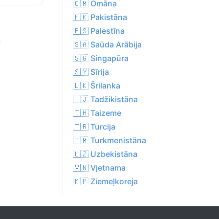
🇴🇲 Omāna
🇵🇰 Pakistāna
🇵🇸 Palestīna
🇸🇦 Saūda Arābija
🇸🇬 Singapūra
🇸🇾 Sīrija
🇱🇰 Šrilanka
🇹🇯 Tadžikistāna
🇹🇭 Taizeme
🇹🇷 Turcija
🇹🇲 Turkmenistāna
🇺🇿 Uzbekistāna
🇻🇳 Vjetnama
🇰🇵 Ziemeļkoreja