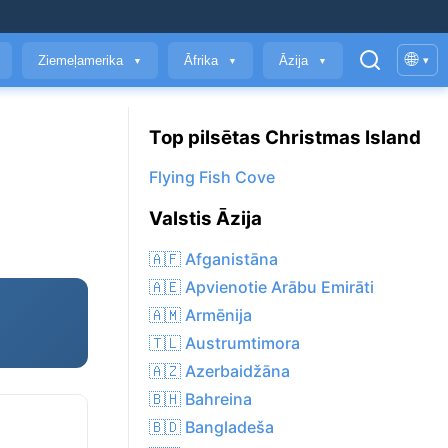
🌐
Ziemeļamerika
Āfrika
Āzija
▾
▼
▼
▼
Top pilsētas Christmas Island
Flying Fish Cove
Valstis Āzija
🇦🇫 Afganistāna
🇦🇪 Apvienotie Arābu Emirāti
🇦🇲 Armēnija
🇹🇱 Austrumtimora
🇦🇿 Azerbaidžāna
🇧🇭 Bahreina
🇧🇩 Bangladeša