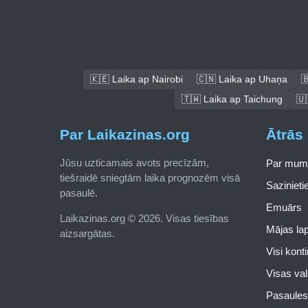
🇰🇪 Laika ap Nairobi
🇨🇳 Laika ap Uhaņa

🇹🇼 Laika ap Taichung
🇺
Par Laikazinas.org
Ātrās 
Jūsu uzticamais avots precīzām,
Par mum
tiešraidē sniegtām laika prognozēm visā
Saziniet
pasaulē.
Emuārs
Laikazinas.org © 2026. Visas tiesības
Mājas la
aizsargātas.
Visi kont
Visas val
Pasaules 