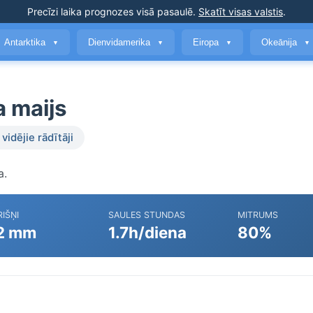
Precīzi laika prognozes
visā pasaulē
.
Skatīt visas valstis
.
Antarktika
Dienvidamerika
Eiropa
Okeānija
▼
▼
▼
▼
a maijs
vidējie rādītāji
a.
IŠŅI
SAULES STUNDAS
MITRUMS
2 mm
1.7h/diena
80%