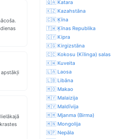
🇶🇦 Katara
🇰🇿 Kazahstāna
🇨🇳 Ķīna
mācoša.
sdienas
🇹🇼 Ķīnas Republika
🇨🇾 Kipra
🇰🇬 Kirgizstāna
🇨🇨 Kokosu (Kīlinga) salas
🇰🇼 Kuveita
🇱🇦 Laosa
 apstākļi
🇱🇧 Libāna
🇲🇴 Makao
🇲🇾 Malaizija
🇲🇻 Maldīvija
🇲🇲 Mjanma (Birma)
ielākajā
🇲🇳 Mongolija
ekrastes
🇳🇵 Nepāla