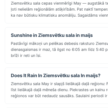
Ziemsvētku sala cepas vienmērīgi May — augstākā temp
ļoti nelielām reģionālām atšķirībām. Pat naktī tempe
ka nav būtisku klimatisku anomāliju. Sagaidāms vien
Sunshine in Ziemsvētku sala in maijs
Pastāvīgi mākoņi un pelēkas debesis raksturo Ziemsv
dienasgaismas ir maz, tā ilgst no 6:05 am līdz 5:40 pm,
brīži ir reti un īsi.
Does It Rain In Ziemsvētku sala In maijs?
Ziemsvētku sala May ir slapjš lielākajā daļā reģionu:
līst lielākajā daļā mēneša dienu. Piekrastes un kalnu
reģionos var būt nedaudz sausāks. Saulaini periodi ir ī