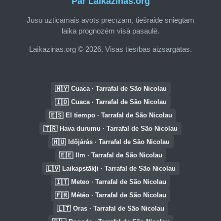
Par Laikazinas.org
Jūsu uzticamais avots precīzām, tiešraidē sniegtām
laika prognozēm visā pasaulē.
Laikazinas.org © 2026. Visas tiesības aizsargātas.
🇲🇾
Cuaca · Tarrafal de São Nicolau
🇮🇩
Cuaca · Tarrafal de São Nicolau
🇪🇸
El tiempo · Tarrafal de São Nicolau
🇹🇷
Hava durumu · Tarrafal de São Nicolau
🇭🇺
Időjárás · Tarrafal de São Nicolau
🇪🇪
Ilm · Tarrafal de São Nicolau
🇱🇻
Laikapstākļi · Tarrafal de São Nicolau
🇮🇹
Meteo · Tarrafal de São Nicolau
🇫🇷
Météo · Tarrafal de São Nicolau
🇱🇹
Oras · Tarrafal de São Nicolau