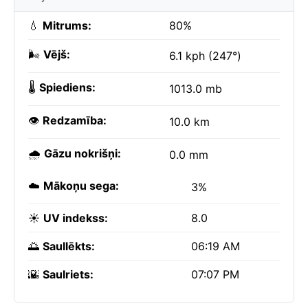
💧
Mitrums:
80%
🌬️
Vējš:
6.1 kph (247°)
🌡️
Spiediens:
1013.0 mb
👁️
Redzamība:
10.0 km
🌧️
Gāzu nokrišņi:
0.0 mm
☁️
Mākoņu sega:
3%
☀️
UV indekss:
8.0
🌅
Saullēkts:
06:19 AM
🌇
Saulriets:
07:07 PM