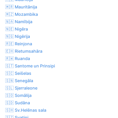
🇲🇷 Mauritānija
🇲🇿 Mozambika
🇳🇦 Namībija
🇳🇪 Nigēra
🇳🇬 Nigērija
🇷🇪 Reinjona
🇪🇭 Rietumsahāra
🇷🇼 Ruanda
🇸🇹 Santome un Prinsipi
🇸🇨 Seišelas
🇸🇳 Senegāla
🇸🇱 Sjerraleone
🇸🇴 Somālija
🇸🇩 Sudāna
🇸🇭 Sv.Helēnas sala
🇸🇿 Svatini