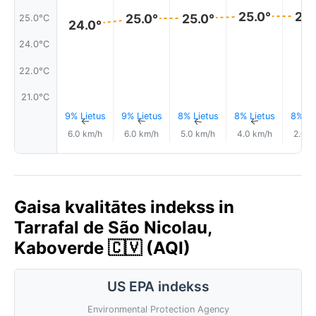
25.0°
25.
25.0°
25.0°
25.0°C
24.0°
24.0°C
22.0°C
21.0°C
9% Lietus
9% Lietus
8% Lietus
8% Lietus
8% Li
↑
↑
↑
↑
6.0 km/h
6.0 km/h
5.0 km/h
4.0 km/h
2.0 k
Gaisa kvalitātes indekss in
Tarrafal de São Nicolau,
Kaboverde 🇨🇻 (AQI)
US EPA indekss
Environmental Protection Agency