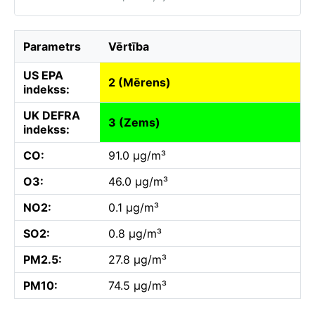
Parametrs
Vērtība
US EPA
2 (Mērens)
indekss:
UK DEFRA
3 (Zems)
indekss:
CO:
91.0 µg/m³
O3:
46.0 µg/m³
NO2:
0.1 µg/m³
SO2:
0.8 µg/m³
PM2.5:
27.8 µg/m³
PM10:
74.5 µg/m³