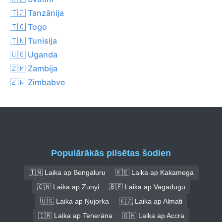
🇹🇿 Tanzānija
🇹🇬 Togo
🇹🇳 Tunisija
🇺🇬 Uganda
🇿🇲 Zambija
🇿🇼 Zimbabve
Populārākās pilsētas šodien
🇮🇳 Laika ap Bengaluru
🇰🇪 Laika ap Kakamega
🇨🇳 Laika ap Zunyi
🇧🇫 Laika ap Vagadugu
🇺🇸 Laika ap Ņujorka
🇰🇿 Laika ap Almati
🇮🇷 Laika ap Teherāna
🇬🇭 Laika ap Accra