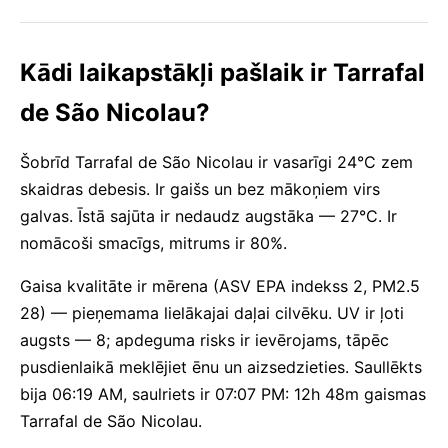
Kādi laikapstākļi pašlaik ir Tarrafal
de São Nicolau?
Šobrīd Tarrafal de São Nicolau ir vasarīgi 24°C zem
skaidras debesis. Ir gaišs un bez mākoņiem virs
galvas. Īstā sajūta ir nedaudz augstāka — 27°C. Ir
nomācoši smacīgs, mitrums ir 80%.
Gaisa kvalitāte ir mērena (ASV EPA indekss 2, PM2.5
28) — pieņemama lielākajai daļai cilvēku. UV ir ļoti
augsts — 8; apdeguma risks ir ievērojams, tāpēc
pusdienlaikā meklējiet ēnu un aizsedzieties. Saullēkts
bija 06:19 AM, saulriets ir 07:07 PM: 12h 48m gaismas
Tarrafal de São Nicolau.