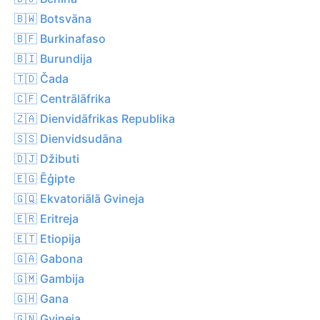
🇧🇼 Botsvāna
🇧🇫 Burkinafaso
🇧🇮 Burundija
🇹🇩 Čada
🇨🇫 Centrālāfrika
🇿🇦 Dienvidāfrikas Republika
🇸🇸 Dienvidsudāna
🇩🇯 Džibuti
🇪🇬 Ēģipte
🇬🇶 Ekvatoriālā Gvineja
🇪🇷 Eritreja
🇪🇹 Etiopija
🇬🇦 Gabona
🇬🇲 Gambija
🇬🇭 Gana
🇬🇳 Gvineja