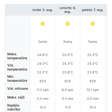
ceturtd. 6.
trešd. 5. aug.
piektd. 7. aug.
ses
aug.
Sunny
Sunny
Sunny
Maks.
24.8°C
25.0°C
25.3°C
temperatūra
24.0°C
24.3°C
24.5°C
Vid.
temperatūra
23.2°C
23.8°C
23.9°C
Min.
temperatūra
82%
82%
83%
Vid. mitrums
11.5 kph
8.6 kph
10.1 kph
Maks. vējš
0.0 mm
0.0 mm
0.0 mm
Kopējie
10.0
11.0
10.0
nokrišņi