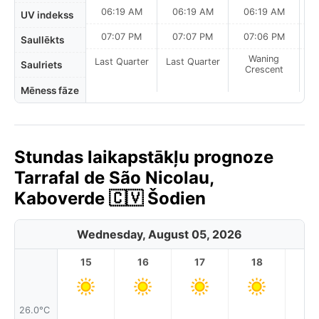
06:19 AM
06:19 AM
06:19 AM
UV indekss
07:07 PM
07:07 PM
07:06 PM
Saullēkts
Waning
Last Quarter
Last Quarter
Saulriets
Crescent
Mēness fāze
Stundas laikapstākļu prognoze
Tarrafal de São Nicolau,
Kaboverde 🇨🇻 Šodien
Wednesday, August 05, 2026
15
16
17
18
1
26.0°C