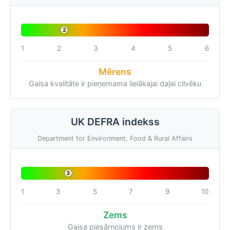
2
1
2
3
4
5
6
Mērens
Gaisa kvalitāte ir pieņemama lielākajai daļai cilvēku
UK DEFRA indekss
Department for Environment, Food & Rural Affairs
3
1
3
5
7
9
10
Zems
Gaisa piesārņojums ir zems