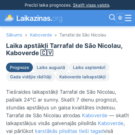
Precīzi laika prognozes
.
Skatīt visas valstis
.
☰
Laikazinas.
org
🌐
Sākums
>
Kaboverde
>
Tarrafal de São Nicolau
Laika apstākļi Tarrafal de São Nicolau,
Kaboverde 🇨🇻
Prognoze
Laiks augustā
Laiks septembrī
Gada vidējie rādītāji
Kaboverde laikapstākļi
Tiešraides laikapstākļi Tarrafal de São Nicolau,
pašlaik 24°C ar sunny. Skatīt 7 dienu prognozi,
stundas apstākļus un gaisa kvalitātes indeksu.
Tarrafal de São Nicolau atrodas
Kaboverde
— skatīt
laikapstākļus visās galvenajās pilsētās
Kaboverde
,
vai pārlūkot
karstākās pilsētas tieši tagad
visā