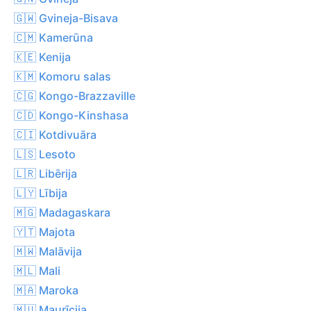
🇬🇼 Gvineja-Bisava
🇨🇲 Kamerūna
🇰🇪 Kenija
🇰🇲 Komoru salas
🇨🇬 Kongo-Brazzaville
🇨🇩 Kongo-Kinshasa
🇨🇮 Kotdivuāra
🇱🇸 Lesoto
🇱🇷 Libērija
🇱🇾 Lībija
🇲🇬 Madagaskara
🇾🇹 Majota
🇲🇼 Malāvija
🇲🇱 Mali
🇲🇦 Maroka
🇲🇺 Maurīcija