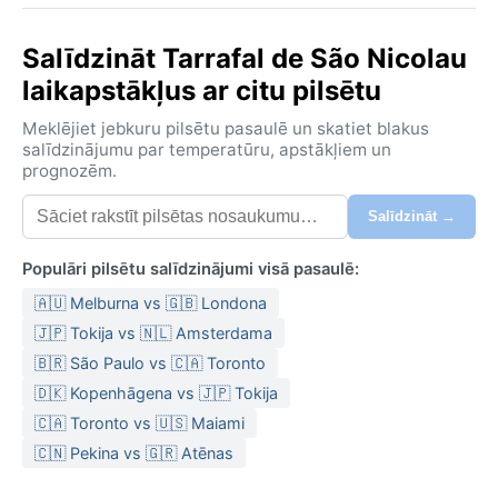
Salīdzināt Tarrafal de São Nicolau
laikapstākļus ar citu pilsētu
Meklējiet jebkuru pilsētu pasaulē un skatiet blakus
salīdzinājumu par temperatūru, apstākļiem un
prognozēm.
Salīdzināt →
Populāri pilsētu salīdzinājumi visā pasaulē:
🇦🇺 Melburna vs 🇬🇧 Londona
🇯🇵 Tokija vs 🇳🇱 Amsterdama
🇧🇷 São Paulo vs 🇨🇦 Toronto
🇩🇰 Kopenhāgena vs 🇯🇵 Tokija
🇨🇦 Toronto vs 🇺🇸 Maiami
🇨🇳 Pekina vs 🇬🇷 Atēnas