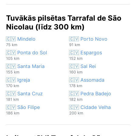
Tuvākās pilsētas Tarrafal de São
Nicolau (līdz 300 km)
🇨🇻 Mindelo
🇨🇻 Porto Novo
75 km
91 km
🇨🇻 Ponta do Sol
🇨🇻 Espargos
105 km
152 km
🇨🇻 Santa Maria
🇨🇻 Sal Rei
155 km
160 km
🇨🇻 Igreja
🇨🇻 Assomada
170 km
178 km
🇨🇻 Santa Cruz
🇨🇻 Pedra Badejo
181 km
182 km
🇨🇻 São Filipe
🇨🇻 Cidade Velha
186 km
200 km