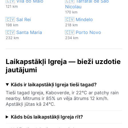
🇨🇻 Vila do Maio
🇨🇻 Tarrafal de São
Nicolau
121 km
170 km
🇨🇻 Sal Rei
🇨🇻 Mindelo
198 km
218 km
🇨🇻 Santa Maria
🇨🇻 Porto Novo
232 km
234 km
Laikapstākļi Igreja — bieži uzdotie
jautājumi
Kāds ir laikapstākļi Igreja tieši tagad?
Tieši tagad Igreja, Kaboverde, ir 22°C ar patchy rain
nearby. Mitrums ir 85% un vēja ātrums 12 km/h.
Apstākļi jūtas kā 24°C.
Kāds būs laikapstākļi Igreja rīt?