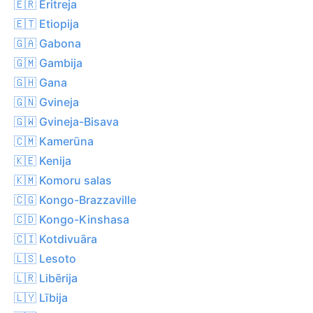
🇪🇷 Eritreja
🇪🇹 Etiopija
🇬🇦 Gabona
🇬🇲 Gambija
🇬🇭 Gana
🇬🇳 Gvineja
🇬🇼 Gvineja-Bisava
🇨🇲 Kamerūna
🇰🇪 Kenija
🇰🇲 Komoru salas
🇨🇬 Kongo-Brazzaville
🇨🇩 Kongo-Kinshasa
🇨🇮 Kotdivuāra
🇱🇸 Lesoto
🇱🇷 Libērija
🇱🇾 Lībija