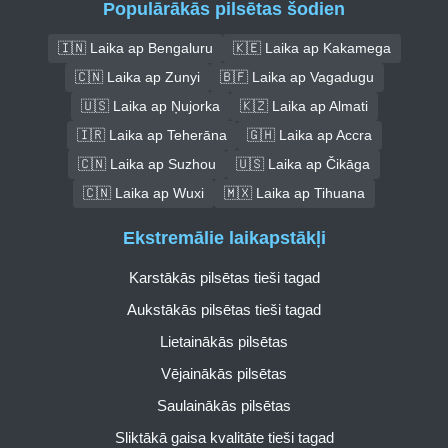
Populārākās pilsētas šodien
🇮🇳 Laika ap Bengaluru
🇰🇪 Laika ap Kakamega
🇨🇳 Laika ap Zunyi
🇧🇫 Laika ap Vagadugu
🇺🇸 Laika ap Ņujorka
🇰🇿 Laika ap Almati
🇮🇷 Laika ap Teherāna
🇬🇭 Laika ap Accra
🇨🇳 Laika ap Suzhou
🇺🇸 Laika ap Čikāga
🇨🇳 Laika ap Wuxi
🇲🇽 Laika ap Tihuana
Ekstremālie laikapstākļi
Karstākās pilsētas tieši tagad
Aukstākās pilsētas tieši tagad
Lietainākās pilsētas
Vējainākās pilsētas
Saulainākās pilsētas
Sliktākā gaisa kvalitāte tieši tagad