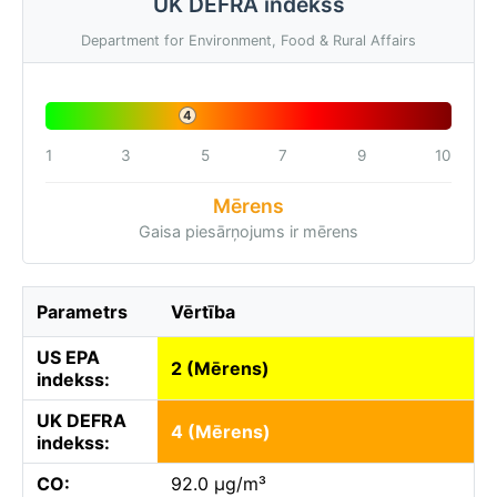
UK DEFRA indekss
Department for Environment, Food & Rural Affairs
4
1
3
5
7
9
10
Mērens
Gaisa piesārņojums ir mērens
Parametrs
Vērtība
US EPA
2 (Mērens)
indekss:
UK DEFRA
4 (Mērens)
indekss:
CO:
92.0 µg/m³