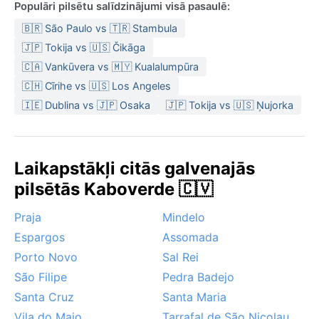
Populāri pilsētu salīdzinājumi visā pasaulē:
🇧🇷 São Paulo vs 🇹🇷 Stambula
🇯🇵 Tokija vs 🇺🇸 Čikāga
🇨🇦 Vankūvera vs 🇲🇾 Kualalumpūra
🇨🇭 Cīrihe vs 🇺🇸 Los Angeles
🇮🇪 Dublina vs 🇯🇵 Osaka
🇯🇵 Tokija vs 🇺🇸 Ņujorka
Laikapstākļi citās galvenajās
pilsētās Kaboverde 🇨🇻
Praja
Mindelo
Espargos
Assomada
Porto Novo
Sal Rei
São Filipe
Pedra Badejo
Santa Cruz
Santa Maria
Vila do Maio
Tarrafal de São Nicolau