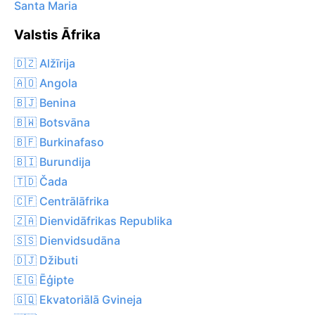
Santa Maria
Valstis Āfrika
🇩🇿 Alžīrija
🇦🇴 Angola
🇧🇯 Benina
🇧🇼 Botsvāna
🇧🇫 Burkinafaso
🇧🇮 Burundija
🇹🇩 Čada
🇨🇫 Centrālāfrika
🇿🇦 Dienvidāfrikas Republika
🇸🇸 Dienvidsudāna
🇩🇯 Džibuti
🇪🇬 Ēģipte
🇬🇶 Ekvatoriālā Gvineja