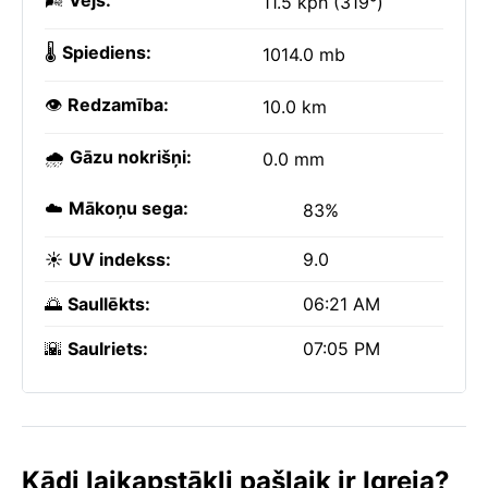
🌬️
Vējš:
11.5 kph (319°)
🌡️
Spiediens:
1014.0 mb
👁️
Redzamība:
10.0 km
🌧️
Gāzu nokrišņi:
0.0 mm
☁️
Mākoņu sega:
83%
☀️
UV indekss:
9.0
🌅
Saullēkts:
06:21 AM
🌇
Saulriets:
07:05 PM
Kādi laikapstākļi pašlaik ir Igreja?