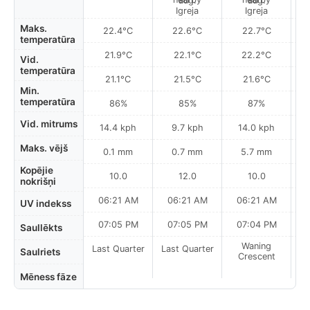
Maks.
22.4°C
22.6°C
22.7°C
temperatūra
21.9°C
22.1°C
22.2°C
Vid.
temperatūra
21.1°C
21.5°C
21.6°C
Min.
temperatūra
86%
85%
87%
Vid. mitrums
14.4 kph
9.7 kph
14.0 kph
Maks. vējš
0.1 mm
0.7 mm
5.7 mm
Kopējie
10.0
12.0
10.0
nokrišņi
06:21 AM
06:21 AM
06:21 AM
UV indekss
07:05 PM
07:05 PM
07:04 PM
Saullēkts
Waning
Last Quarter
Last Quarter
Saulriets
Crescent
Mēness fāze