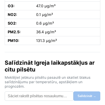
O3:
47.0 µg/m³
NO2:
0.1 µg/m³
SO2:
0.6 µg/m³
PM2.5:
36.4 µg/m³
PM10:
131.3 µg/m³
Salīdzināt Igreja laikapstākļus ar
citu pilsētu
Meklējiet jebkuru pilsētu pasaulē un skatiet blakus
salīdzinājumu par temperatūru, apstākļiem un
prognozēm.
Salīdzināt →