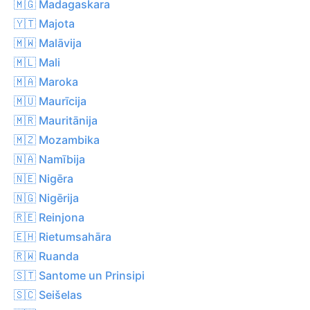
🇲🇬 Madagaskara
🇾🇹 Majota
🇲🇼 Malāvija
🇲🇱 Mali
🇲🇦 Maroka
🇲🇺 Maurīcija
🇲🇷 Mauritānija
🇲🇿 Mozambika
🇳🇦 Namībija
🇳🇪 Nigēra
🇳🇬 Nigērija
🇷🇪 Reinjona
🇪🇭 Rietumsahāra
🇷🇼 Ruanda
🇸🇹 Santome un Prinsipi
🇸🇨 Seišelas