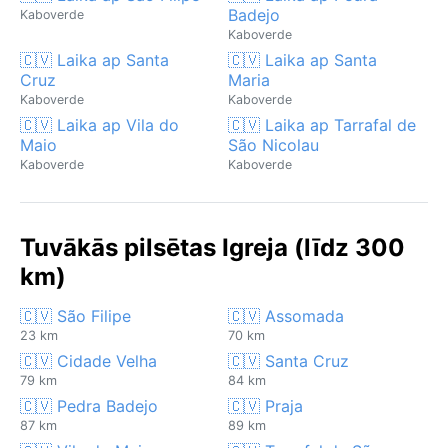
Badejo
Kaboverde
Kaboverde
🇨🇻 Laika ap Santa
🇨🇻 Laika ap Santa
Cruz
Maria
Kaboverde
Kaboverde
🇨🇻 Laika ap Vila do
🇨🇻 Laika ap Tarrafal de
Maio
São Nicolau
Kaboverde
Kaboverde
Tuvākās pilsētas Igreja (līdz 300
km)
🇨🇻 São Filipe
🇨🇻 Assomada
23 km
70 km
🇨🇻 Cidade Velha
🇨🇻 Santa Cruz
79 km
84 km
🇨🇻 Pedra Badejo
🇨🇻 Praja
87 km
89 km