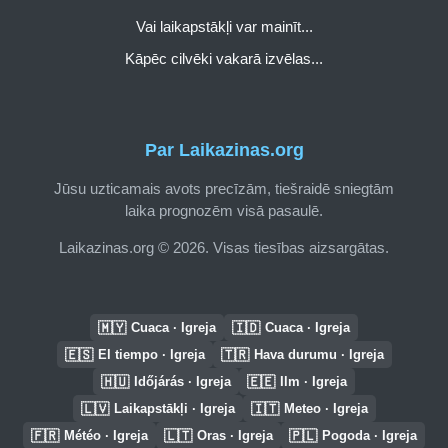
Vai laikapstākļi var mainīt...
Kāpēc cilvēki vakarā izvēlas...
Par Laikazinas.org
Jūsu uzticamais avots precīzām, tiešraidē sniegtām
laika prognozēm visā pasaulē.
Laikazinas.org © 2026. Visas tiesības aizsargātas.
🇲🇾
🇮🇩
Cuaca · Igreja
Cuaca · Igreja
🇪🇸
🇹🇷
El tiempo · Igreja
Hava durumu · Igreja
🇭🇺
🇪🇪
Időjárás · Igreja
Ilm · Igreja
🇱🇻
🇮🇹
Laikapstākļi · Igreja
Meteo · Igreja
🇫🇷
🇱🇹
🇵🇱
Météo · Igreja
Oras · Igreja
Pogoda · Igreja