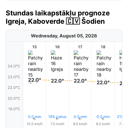
Stundas laikapstākļu prognoze
Igreja, Kaboverde 🇨🇻 Šodien
Wednesday, August 05, 2026
15
16
17
18
1
24.0°C
23.0°C
22.0°
22.0°
22.0°
22.0°
22.
22.0°C
20.0°C
19.0°C
0.0 mm
19% Lietus
0.0 mm
0.0 mm
21% Li
↑
↑
↑
↑
10.0 km/h
7.0 km/h
8.0 km/h
8.0 km/h
7.0 k