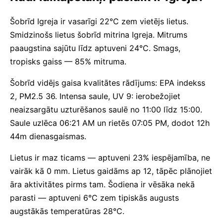
Šobrīd Igreja ir vasarīgi 22°C zem vietējs lietus.
Smidzinošs lietus šobrīd mitrina Igreja. Mitrums
paaugstina sajūtu līdz aptuveni 24°C. Smags,
tropisks gaiss — 85% mitruma.
Šobrīd vidējs gaisa kvalitātes rādījums: EPA indekss
2, PM2.5 36. Intensa saule, UV 9: ierobežojiet
neaizsargātu uzturēšanos saulē no 11:00 līdz 15:00.
Saule uzlēca 06:21 AM un rietēs 07:05 PM, dodot 12h
44m dienasgaismas.
Lietus ir maz ticams — aptuveni 23% iespējamība, ne
vairāk kā 0 mm. Lietus gaidāms ap 12, tāpēc plānojiet
āra aktivitātes pirms tam. Šodiena ir vēsāka nekā
parasti — aptuveni 6°C zem tipiskās augusts
augstākās temperatūras 28°C.