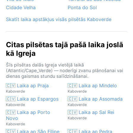
Cidade Velha
Ponta do Sol
Skatīt laika apstākļus visās pilsētās Kaboverde
Citas pilsētas tajā pašā laika joslā
kā Igreja
Šīs pilsētas dalās Igreja vietējā laikā
(Atlantic/Cape_Verde) — noderīgi zvanu plānošanai vai
dienas gaismas stundu salīdzināšanai.
🇨🇻 Laika ap Praja
🇨🇻 Laika ap Mindelo
Kaboverde
Kaboverde
🇨🇻 Laika ap Espargos
🇨🇻 Laika ap Assomada
Kaboverde
Kaboverde
🇨🇻 Laika ap Porto
🇨🇻 Laika ap Sal Rei
Novo
Kaboverde
Kaboverde
🇨🇻 Laika ap São Filipe
🇨🇻 Laika ap Pedra