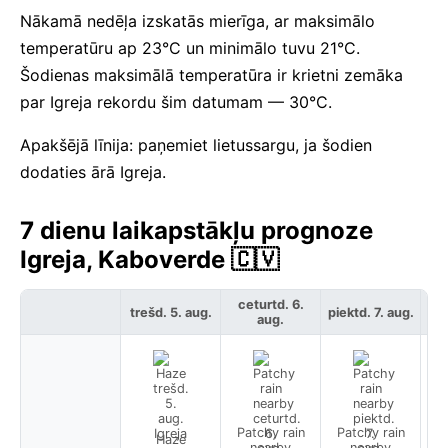
Nākamā nedēļa izskatās mierīga, ar maksimālo
temperatūru ap 23°C un minimālo tuvu 21°C.
Šodienas maksimālā temperatūra ir krietni zemāka
par Igreja rekordu šim datumam — 30°C.
Apakšējā līnija: paņemiet lietussargu, ja šodien
dodaties ārā Igreja.
7 dienu laikapstākļu prognoze
Igreja, Kaboverde 🇨🇻
ceturtd. 6.
trešd. 5. aug.
piektd. 7. aug.
ses
aug.
Patchy rain
Patchy rain
Haze
Pa
nearby
nearby