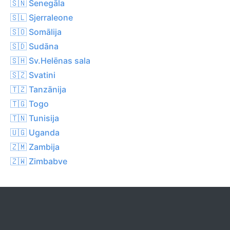
🇸🇳 Senegāla
🇸🇱 Sjerraleone
🇸🇴 Somālija
🇸🇩 Sudāna
🇸🇭 Sv.Helēnas sala
🇸🇿 Svatini
🇹🇿 Tanzānija
🇹🇬 Togo
🇹🇳 Tunisija
🇺🇬 Uganda
🇿🇲 Zambija
🇿🇼 Zimbabve