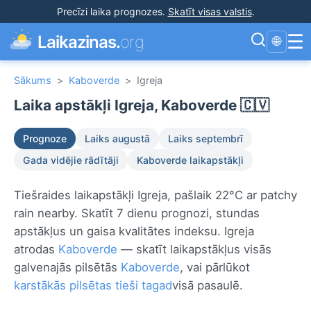
Precīzi laika prognozes
.
Skatīt visas valstis
.
☰
Laikazinas.
org
🌐
Sākums
>
Kaboverde
>
Igreja
Laika apstākļi Igreja, Kaboverde 🇨🇻
Prognoze
Laiks augustā
Laiks septembrī
Gada vidējie rādītāji
Kaboverde laikapstākļi
Tiešraides laikapstākļi Igreja, pašlaik 22°C ar patchy
rain nearby. Skatīt 7 dienu prognozi, stundas
apstākļus un gaisa kvalitātes indeksu. Igreja
atrodas
Kaboverde
— skatīt laikapstākļus visās
galvenajās pilsētās
Kaboverde
, vai pārlūkot
karstākās pilsētas tieši tagad
visā pasaulē.