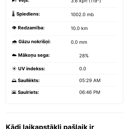
🌬️
Vējš:
3.6 kph (119°)
🌡️
Spiediens:
1002.0 mb
👁️
Redzamība:
10.0 km
🌧️
Gāzu nokrišņi:
0.0 mm
☁️
Mākoņu sega:
28%
☀️
UV indekss:
0.0
🌅
Saullēkts:
05:29 AM
🌇
Saulriets:
06:46 PM
Kādi laikapstākļi pašlaik ir