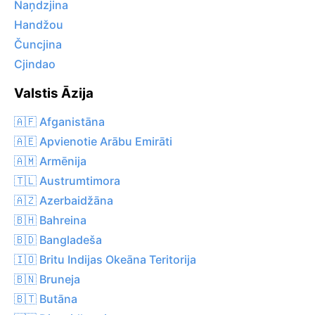
Naņdzjina
Handžou
Čuncjina
Cjindao
Valstis Āzija
🇦🇫 Afganistāna
🇦🇪 Apvienotie Arābu Emirāti
🇦🇲 Armēnija
🇹🇱 Austrumtimora
🇦🇿 Azerbaidžāna
🇧🇭 Bahreina
🇧🇩 Bangladeša
🇮🇴 Britu Indijas Okeāna Teritorija
🇧🇳 Bruneja
🇧🇹 Butāna