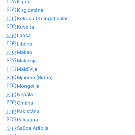
🇨🇾 Kipra
🇰🇬 Kirgizstāna
🇨🇨 Kokosu (Kīlinga) salas
🇰🇼 Kuveita
🇱🇦 Laosa
🇱🇧 Libāna
🇲🇴 Makao
🇲🇾 Malaizija
🇲🇻 Maldīvija
🇲🇲 Mjanma (Birma)
🇲🇳 Mongolija
🇳🇵 Nepāla
🇴🇲 Omāna
🇵🇰 Pakistāna
🇵🇸 Palestīna
🇸🇦 Saūda Arābija