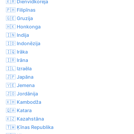
🇰🇷 Dienvidkoreja
🇵🇭 Filipīnas
🇬🇪 Gruzija
🇭🇰 Honkonga
🇮🇳 Indija
🇮🇩 Indonēzija
🇮🇶 Irāka
🇮🇷 Irāna
🇮🇱 Izraēla
🇯🇵 Japāna
🇾🇪 Jemena
🇯🇴 Jordānija
🇰🇭 Kambodža
🇶🇦 Katara
🇰🇿 Kazahstāna
🇹🇼 Ķīnas Republika