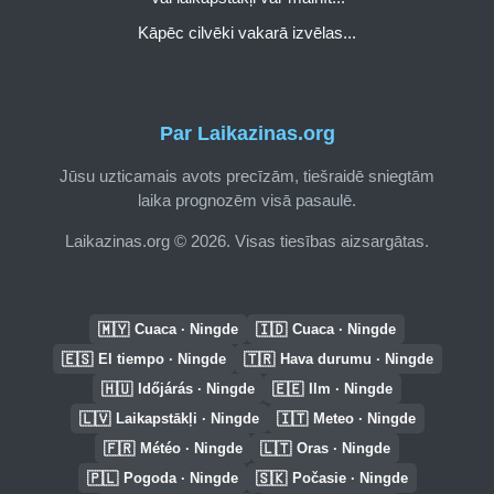
Kāpēc cilvēki vakarā izvēlas...
Par Laikazinas.org
Jūsu uzticamais avots precīzām, tiešraidē sniegtām
laika prognozēm visā pasaulē.
Laikazinas.org © 2026. Visas tiesības aizsargātas.
🇲🇾
🇮🇩
Cuaca · Ningde
Cuaca · Ningde
🇪🇸
🇹🇷
El tiempo · Ningde
Hava durumu · Ningde
🇭🇺
🇪🇪
Időjárás · Ningde
Ilm · Ningde
🇱🇻
🇮🇹
Laikapstākļi · Ningde
Meteo · Ningde
🇫🇷
🇱🇹
Météo · Ningde
Oras · Ningde
🇵🇱
🇸🇰
Pogoda · Ningde
Počasie · Ningde