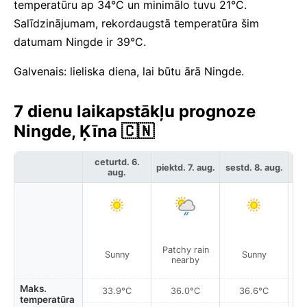
temperatūru ap 34°C un minimālo tuvu 21°C.
Salīdzinājumam, rekordaugstā temperatūra šim
datumam Ningde ir 39°C.
Galvenais: lieliska diena, lai būtu ārā Ningde.
7 dienu laikapstākļu prognoze
Ningde, Ķīna 🇨🇳
ceturtd. 6.
piektd. 7. aug.
sestd. 8. aug.
svē
aug.
Patchy rain
Sunny
Sunny
Pa
nearby
Maks.
33.9°C
36.0°C
36.6°C
temperatūra