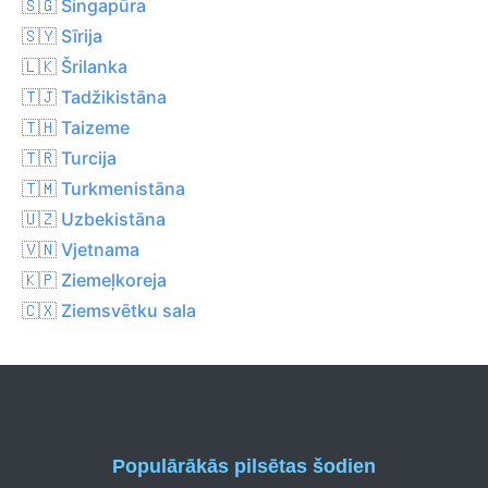
🇸🇬 Singapūra
🇸🇾 Sīrija
🇱🇰 Šrilanka
🇹🇯 Tadžikistāna
🇹🇭 Taizeme
🇹🇷 Turcija
🇹🇲 Turkmenistāna
🇺🇿 Uzbekistāna
🇻🇳 Vjetnama
🇰🇵 Ziemeļkoreja
🇨🇽 Ziemsvētku sala
Populārākās pilsētas šodien