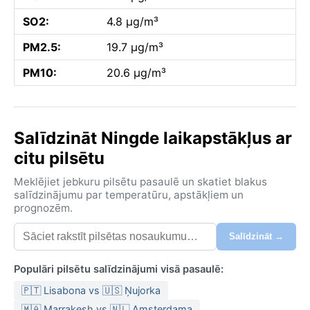
SO2:
4.8 µg/m³
PM2.5:
19.7 µg/m³
PM10:
20.6 µg/m³
Salīdzināt Ningde laikapstākļus ar
citu pilsētu
Meklējiet jebkuru pilsētu pasaulē un skatiet blakus
salīdzinājumu par temperatūru, apstākļiem un
prognozēm.
Salīdzināt →
Populāri pilsētu salīdzinājumi visā pasaulē:
🇵🇹 Lisabona vs 🇺🇸 Ņujorka
🇲🇦 Marrakesh vs 🇳🇱 Amsterdama