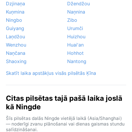
Dzjinaņa
Džendžou
Kuņmina
Naņnina
Ningbo
Zibo
Guiyang
Urumči
Laņdžou
Huizhou
Wenzhou
Huai'an
Naņčana
Hohhot
Shaoxing
Nantong
Skatīt laika apstākļus visās pilsētās Ķīna
Citas pilsētas tajā pašā laika joslā
kā Ningde
Šīs pilsētas dalās Ningde vietējā laikā (Asia/Shanghai)
— noderīgi zvanu plānošanai vai dienas gaismas stundu
salīdzināšanai.