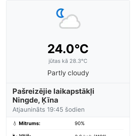
24.0°C
jūtas kā 28.3°C
Partly cloudy
Pašreizējie laikapstākļi
Ningde, Ķīna
Atjaunināts 19:45 šodien
💧
Mitrums:
90%