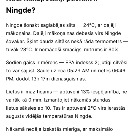
Ningde?
Ningde šonakt saglabājas silts — 24°C, ar daļēji
mākoņains. Daļēji mākoņainas debesis virs Ningde
šovakar. Šķiet daudz siltāks nekā rāda termometrs —
tuvāk 28°C. Ir nomācoši smacīgs, mitrums ir 90%.
Šodien gaiss ir mērens — EPA indekss 2; jutīgi cilvēki
to var sajust. Saule uzlēca 05:29 AM un rietēs 06:46
PM, dodot 13h 17m dienasgaismas.
Lietus ir maz ticams — aptuveni 13% iespējamība, ne
vairāk kā 0 mm. Izmantojiet nākamās stundas —
lietus sāksies ap 10. Tas ir aptuveni 2°C virs ierastās
augusts vidējās temperatūras Ningde.
Nākamā nedēļa izskatās mierīga, ar maksimālo