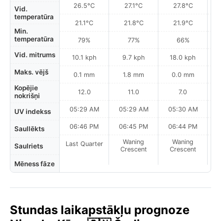
26.5°C
27.1°C
27.8°C
Vid.
temperatūra
21.1°C
21.8°C
21.9°C
Min.
temperatūra
79%
77%
66%
Vid. mitrums
10.1 kph
9.7 kph
18.0 kph
Maks. vējš
0.1 mm
1.8 mm
0.0 mm
Kopējie
12.0
11.0
7.0
nokrišņi
05:29 AM
05:29 AM
05:30 AM
0
UV indekss
06:46 PM
06:45 PM
06:44 PM
Saullēkts
Waning
Waning
Last Quarter
Saulriets
Crescent
Crescent
Mēness fāze
Stundas laikapstākļu prognoze