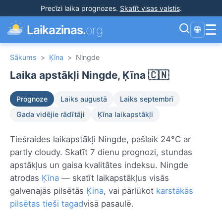
Precīzi laika prognozes
.
Skatīt visas valstis
.
☰
Laikazinas.
org
🌐
Sākums
>
Ķīna
>
Ningde
Laika apstākļi Ningde, Ķīna 🇨🇳
Prognoze
Laiks augustā
Laiks septembrī
Gada vidējie rādītāji
Ķīna laikapstākļi
Tiešraides laikapstākļi Ningde, pašlaik 24°C ar
partly cloudy. Skatīt 7 dienu prognozi, stundas
apstākļus un gaisa kvalitātes indeksu. Ningde
atrodas
Ķīna
— skatīt laikapstākļus visās
galvenajās pilsētās
Ķīna
, vai pārlūkot
karstākās
pilsētas tieši tagad
visā pasaulē.