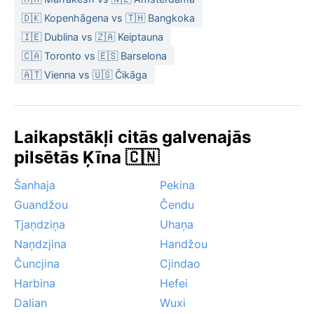
🇩🇰 Kopenhāgena vs 🇹🇭 Bangkoka
🇮🇪 Dublina vs 🇿🇦 Keiptauna
🇨🇦 Toronto vs 🇪🇸 Barselona
🇦🇹 Vienna vs 🇺🇸 Čikāga
Laikapstākļi citās galvenajās
pilsētās Ķīna 🇨🇳
Šanhaja
Pekina
Guandžou
Čendu
Tjaņdziņa
Uhaņa
Naņdzjina
Handžou
Čuncjina
Cjindao
Harbina
Hefei
Dalian
Wuxi