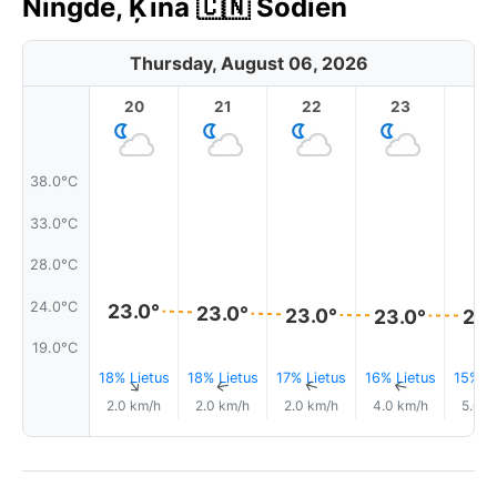
Ningde, Ķīna 🇨🇳 Šodien
Thursday, August 06, 2026
20
21
22
23
38.0°C
33.0°C
28.0°C
24.0°C
23.0°
23.0°
23.0°
23.0°
23.
19.0°C
18% Lietus
18% Lietus
17% Lietus
16% Lietus
15% Li
↑
↑
↑
↑
2.0 km/h
2.0 km/h
2.0 km/h
4.0 km/h
5.0 k