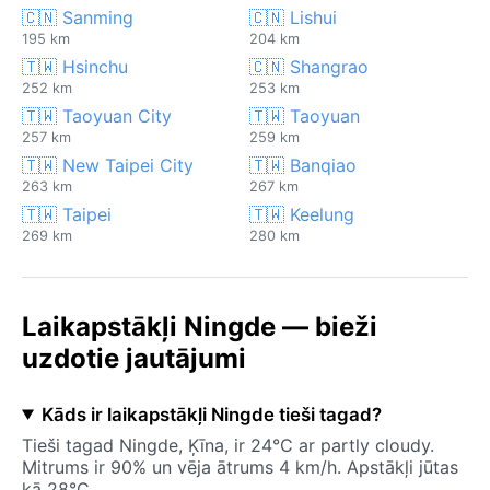
🇨🇳 Sanming
🇨🇳 Lishui
195 km
204 km
🇹🇼 Hsinchu
🇨🇳 Shangrao
252 km
253 km
🇹🇼 Taoyuan City
🇹🇼 Taoyuan
257 km
259 km
🇹🇼 New Taipei City
🇹🇼 Banqiao
263 km
267 km
🇹🇼 Taipei
🇹🇼 Keelung
269 km
280 km
Laikapstākļi Ningde — bieži
uzdotie jautājumi
Kāds ir laikapstākļi Ningde tieši tagad?
Tieši tagad Ningde, Ķīna, ir 24°C ar partly cloudy.
Mitrums ir 90% un vēja ātrums 4 km/h. Apstākļi jūtas
kā 28°C.