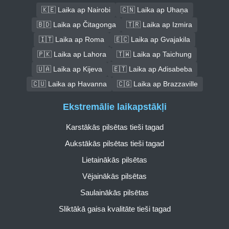
🇰🇪 Laika ap Nairobi
🇨🇳 Laika ap Uhaņa
🇧🇩 Laika ap Čitagonga
🇹🇷 Laika ap Izmira
🇮🇹 Laika ap Roma
🇪🇨 Laika ap Gvajakila
🇵🇰 Laika ap Lahora
🇹🇼 Laika ap Taichung
🇺🇦 Laika ap Kijeva
🇪🇹 Laika ap Adisabeba
🇨🇺 Laika ap Havanna
🇨🇬 Laika ap Brazzaville
Ekstremālie laikapstākļi
Karstākās pilsētas tieši tagad
Aukstākās pilsētas tieši tagad
Lietainākās pilsētas
Vējainākās pilsētas
Saulainākās pilsētas
Sliktākā gaisa kvalitāte tieši tagad