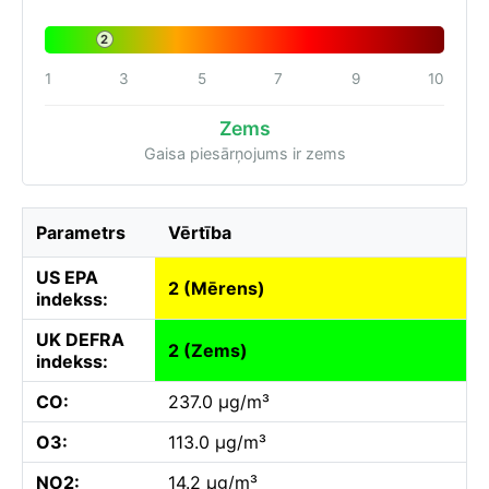
2
1
3
5
7
9
10
Zems
Gaisa piesārņojums ir zems
Parametrs
Vērtība
US EPA
2 (Mērens)
indekss:
UK DEFRA
2 (Zems)
indekss:
CO:
237.0 µg/m³
O3:
113.0 µg/m³
NO2:
14.2 µg/m³