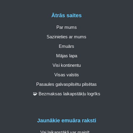
Ātrās saites
Par mums
Sazinieties ar mums
Emuārs
Mājas lapa
Visi kontinentu
Visas valstis
Pasaules galvaspilsētu pilsētas
🧩 Bezmaksas laikapstākļu logrīks
Jaunākie emuāra raksti
Vai laikapstākļi var mainīt...