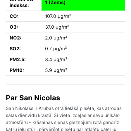
1 (Zems)
indekss:
CO:
107.0 µg/m³
O3:
37.0 µg/m³
NO2:
2.0 µg/m³
SO2:
0.7 µg/m³
PM2.5:
3.4 µg/m³
PM10:
5.9 µg/m³
Par San Nicolas
San Nikolass ir Arubas otrā lielākā pilsēta, kas atrodas
salas dienvidu krastā. Šī vieta izceļas ar savu unikālo
atmosfēru – krāsainas sienas gleznojumi rotā gandrīz
katru ielu stūri, pārvēršot pilsētu par atklātu galeriju.