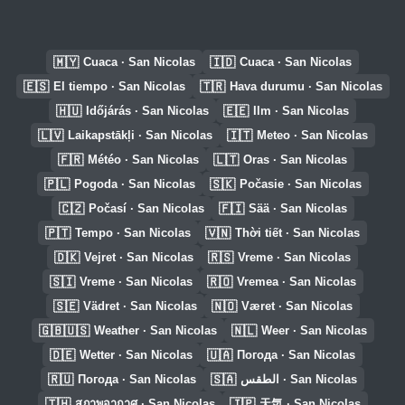
🇲🇾
🇮🇩
Cuaca · San Nicolas
Cuaca · San Nicolas
🇪🇸
🇹🇷
El tiempo · San Nicolas
Hava durumu · San Nicolas
🇭🇺
🇪🇪
Időjárás · San Nicolas
Ilm · San Nicolas
🇱🇻
🇮🇹
Laikapstākļi · San Nicolas
Meteo · San Nicolas
🇫🇷
🇱🇹
Météo · San Nicolas
Oras · San Nicolas
🇵🇱
🇸🇰
Pogoda · San Nicolas
Počasie · San Nicolas
🇨🇿
🇫🇮
Počasí · San Nicolas
Sää · San Nicolas
🇵🇹
🇻🇳
Tempo · San Nicolas
Thời tiết · San Nicolas
🇩🇰
🇷🇸
Vejret · San Nicolas
Vreme · San Nicolas
🇸🇮
🇷🇴
Vreme · San Nicolas
Vremea · San Nicolas
🇸🇪
🇳🇴
Vädret · San Nicolas
Været · San Nicolas
🇬🇧🇺🇸
🇳🇱
Weather · San Nicolas
Weer · San Nicolas
🇩🇪
🇺🇦
Wetter · San Nicolas
Погода · San Nicolas
🇷🇺
🇸🇦
Погода · San Nicolas
الطقس · San Nicolas
🇹🇭
🇯🇵
สภาพอากาศ · San Nicolas
天気 · San Nicolas