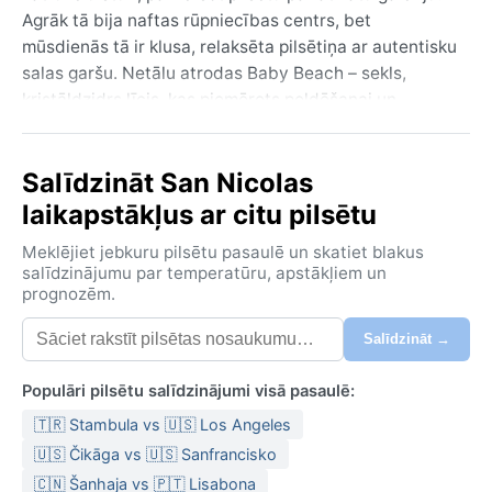
Agrāk tā bija naftas rūpniecības centrs, bet
mūsdienās tā ir klusa, relaksēta pilsētiņa ar autentisku
salas garšu. Netālu atrodas Baby Beach – sekls,
kristāldzidrs līcis, kas piemērots peldēšanai un
snorkelēšanai. Ģeogrāfiski Aruba ir zema, līdzena sala
ar tuksnešainu ainavu, ko klāj kaktusi un krūmi, bet
Salīdzināt San Nicolas
San Nikolass atrodas aizsargātā līcī, kur vēji ir
nedaudz vājāki nekā ziemeļu piekrastē.
laikapstākļus ar citu pilsētu
Saskaņā ar Köppen klasifikāciju San Nikolasā valda
Meklējiet jebkuru pilsētu pasaulē un skatiet blakus
karsts tuksneša klimats (BWh) – tas nozīmē, ka laiks ir
salīdzinājumu par temperatūru, apstākļiem un
prognozēm.
sauss un saulains gandrīz visu gadu. Vasara (no maija
līdz oktobrim) ir karsta un mitra, vidējā diennakts
Salīdzināt →
temperatūra ap 32°C, naktīs tā nenoslīd zem 26°C.
Ziema (novembris–aprīlis) ir nedaudz vēsāka, ar 28–
Populāri pilsētu salīdzinājumi visā pasaulē:
30°C dienā. Nokrišņu ir ļoti maz – vidēji tikai 200–300
🇹🇷 Stambula vs 🇺🇸 Los Angeles
mm gadā, galvenokārt īsas, spēcīgas pēcpusdienas
lietusgāzes no oktobra līdz decembrim. Mitrums gan
🇺🇸 Čikāga vs 🇺🇸 Sanfrancisko
ir augsts, taču pastāvīgie tirdzniecības vēji atvēsina
🇨🇳 Šanhaja vs 🇵🇹 Lisabona