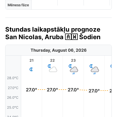
Mēness fāze
Stundas laikapstākļu prognoze
San Nicolas, Aruba 🇦🇼 Šodien
Thursday, August 06, 2026
21
22
23
1
28.0°C
27.0°C
27.0°
27.0°
27.0°
27.0°
27.
26.0°C
25.0°C