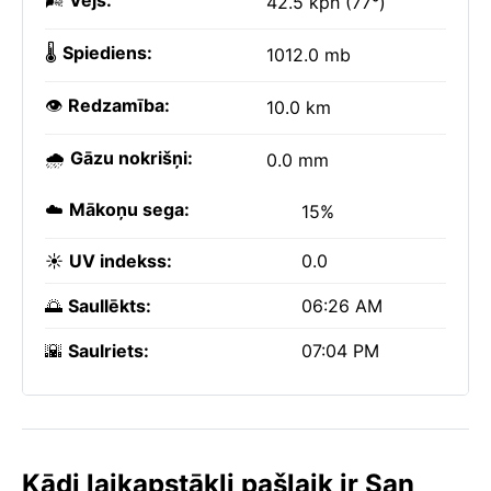
🌬️
Vējš:
42.5 kph (77°)
🌡️
Spiediens:
1012.0 mb
👁️
Redzamība:
10.0 km
🌧️
Gāzu nokrišņi:
0.0 mm
☁️
Mākoņu sega:
15%
☀️
UV indekss:
0.0
🌅
Saullēkts:
06:26 AM
🌇
Saulriets:
07:04 PM
Kādi laikapstākļi pašlaik ir San