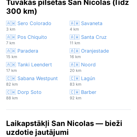
Tuvākās pilsētas San Nicolas (līdz
300 km)
🇦🇼 Sero Colorado
🇦🇼 Savaneta
3 km
4 km
🇦🇼 Pos Chiquito
🇦🇼 Santa Cruz
7 km
11 km
🇦🇼 Paradera
🇦🇼 Oranjestade
15 km
16 km
🇦🇼 Tanki Leendert
🇦🇼 Noord
17 km
20 km
🇨🇼 Sabana Westpunt
🇨🇼 Lagún
82 km
83 km
🇨🇼 Dorp Soto
🇨🇼 Barber
88 km
92 km
Laikapstākļi San Nicolas — bieži
uzdotie jautājumi