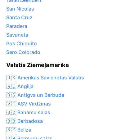
Tanki Leendert
San Nicolas
Santa Cruz
Paradera
Savaneta
Pos Chiquito
Sero Colorado
Valstis Ziemeļamerika
🇺🇸 Amerikas Savienotās Valstis
🇦🇮 Angilja
🇦🇬 Antigva un Barbuda
🇻🇮 ASV Virdžīnas
🇧🇸 Bahamu salas
🇧🇧 Barbadosa
🇧🇿 Beliza
🇧🇲 Bermudu salas