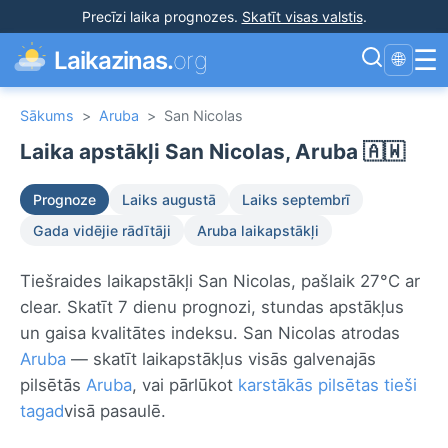
Precīzi laika prognozes
.
Skatīt visas valstis
.
☰
Laikazinas.
org
🌐
Sākums
>
Aruba
>
San Nicolas
Laika apstākļi San Nicolas, Aruba 🇦🇼
Prognoze
Laiks augustā
Laiks septembrī
Gada vidējie rādītāji
Aruba laikapstākļi
Tiešraides laikapstākļi San Nicolas, pašlaik 27°C ar
clear. Skatīt 7 dienu prognozi, stundas apstākļus
un gaisa kvalitātes indeksu. San Nicolas atrodas
Aruba
— skatīt laikapstākļus visās galvenajās
pilsētās
Aruba
, vai pārlūkot
karstākās pilsētas tieši
tagad
visā pasaulē.