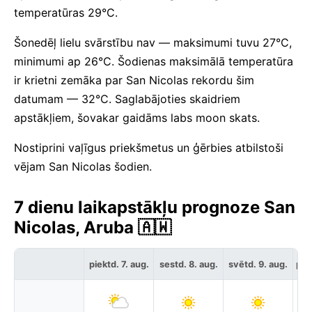
temperatūras 29°C.
Šonedēļ lielu svārstību nav — maksimumi tuvu 27°C,
minimumi ap 26°C. Šodienas maksimālā temperatūra
ir krietni zemāka par San Nicolas rekordu šim
datumam — 32°C. Saglabājoties skaidriem
apstākļiem, šovakar gaidāms labs moon skats.
Nostiprini vaļīgus priekšmetus un ģērbies atbilstoši
vējam San Nicolas šodien.
7 dienu laikapstākļu prognoze San
Nicolas, Aruba 🇦🇼
piektd. 7. aug.
sestd. 8. aug.
svētd. 9. aug.
pir