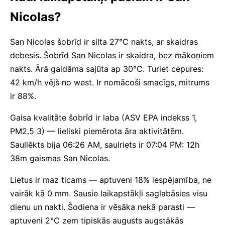
Nicolas?
San Nicolas šobrīd ir silta 27°C nakts, ar skaidras
debesis. Šobrīd San Nicolas ir skaidra, bez mākoņiem
nakts. Ārā gaidāma sajūta ap 30°C. Turiet cepures:
42 km/h vējš no west. Ir nomācoši smacīgs, mitrums
ir 88%.
Gaisa kvalitāte šobrīd ir laba (ASV EPA indekss 1,
PM2.5 3) — lieliski piemērota āra aktivitātēm.
Saullēkts bija 06:26 AM, saulriets ir 07:04 PM: 12h
38m gaismas San Nicolas.
Lietus ir maz ticams — aptuveni 18% iespējamība, ne
vairāk kā 0 mm. Sausie laikapstākļi saglabāsies visu
dienu un nakti. Šodiena ir vēsāka nekā parasti —
aptuveni 2°C zem tipiskās augusts augstākās