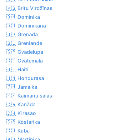
🇻🇬 Britu Virdžīnas
🇩🇲 Dominika
🇩🇴 Dominikāna
🇬🇩 Grenada
🇬🇱 Grenlande
🇬🇵 Gvadelupa
🇬🇹 Gvatemala
🇭🇹 Haiti
🇭🇳 Hondurasa
🇯🇲 Jamaika
🇰🇾 Kaimanu salas
🇨🇦 Kanāda
🇨🇼 Kirasao
🇨🇷 Kostarika
🇨🇺 Kuba
🇲🇶 Martinika