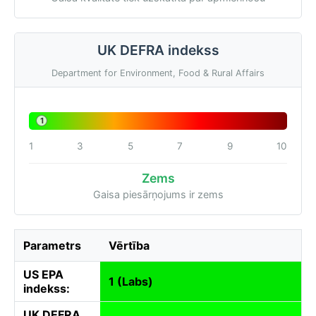
UK DEFRA indekss
Department for Environment, Food & Rural Affairs
1
1
3
5
7
9
10
Zems
Gaisa piesārņojums ir zems
Parametrs
Vērtība
US EPA
1 (Labs)
indekss:
UK DEFRA