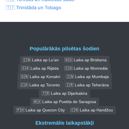
🇹🇹 Trinidāda un Tobago
Populārākās pilsētas šodien
🇨🇳 Laika ap Lu’an
🇦🇺 Laika ap Brisbena
🇸🇦 Laika ap Rijāda
🇨🇦 Laika ap Monreāla
🇬🇳 Laika ap Konakri
🇮🇳 Laika ap Mumbaja
🇨🇦 Laika ap Toronto
🇮🇷 Laika ap Teherāna
🇹🇷 Laika ap Dijarbakira
🇲🇽 Laika ap Puebla de Saragosa
🇵🇭 Laika ap Quezon City
🇨🇳 Laika ap Handžou
Ekstremālie laikapstākļi