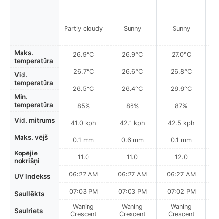
Partly cloudy
Sunny
Sunny
Maks.
26.9°C
26.9°C
27.0°C
temperatūra
26.7°C
26.6°C
26.8°C
Vid.
temperatūra
26.5°C
26.4°C
26.6°C
Min.
temperatūra
85%
86%
87%
Vid. mitrums
41.0 kph
42.1 kph
42.5 kph
Maks. vējš
0.1 mm
0.6 mm
0.1 mm
Kopējie
11.0
11.0
12.0
nokrišņi
06:27 AM
06:27 AM
06:27 AM
UV indekss
07:03 PM
07:03 PM
07:02 PM
Saullēkts
Waning
Waning
Waning
N
Saulriets
Crescent
Crescent
Crescent