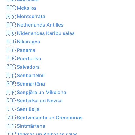
🇲🇽 Meksika
🇲🇸 Montserrata
🇳🇱 Netherlands Antilles
🇧🇶 Nīderlandes Karību salas
🇳🇮 Nikaragva
🇵🇦 Panama
🇵🇷 Puertoriko
🇸🇻 Salvadora
🇧🇱 Senbartelmī
🇲🇫 Senmartēna
🇵🇲 Senpjēra un Mikelona
🇰🇳 Sentkitsa un Nevisa
🇱🇨 Sentlūsija
🇻🇨 Sentvinsenta un Grenadīnas
🇸🇽 Sintmārtena
🇹🇨 Tērksas un Kaikosas salas