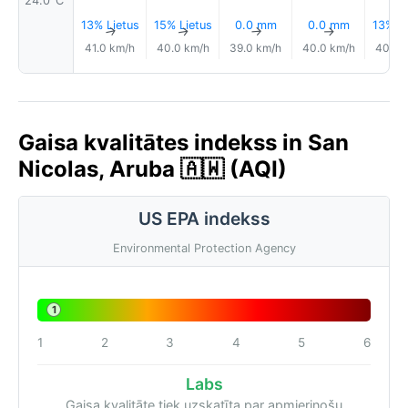
24.0°C
13% Lietus
15% Lietus
0.0 mm
0.0 mm
13% Li
↑
↑
↑
↑
41.0 km/h
40.0 km/h
39.0 km/h
40.0 km/h
40.0 
Gaisa kvalitātes indekss in San
Nicolas, Aruba 🇦🇼 (AQI)
US EPA indekss
Environmental Protection Agency
1
1
2
3
4
5
6
Labs
Gaisa kvalitāte tiek uzskatīta par apmierinošu