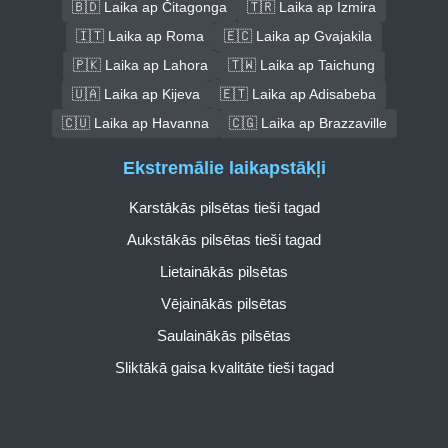
🇧🇩 Laika ap Čitagonga
🇹🇷 Laika ap Izmira
🇮🇹 Laika ap Roma
🇪🇨 Laika ap Gvajakila
🇵🇰 Laika ap Lahora
🇹🇼 Laika ap Taichung
🇺🇦 Laika ap Kijeva
🇪🇹 Laika ap Adisabeba
🇨🇺 Laika ap Havanna
🇨🇬 Laika ap Brazzaville
Ekstremālie laikapstākļi
Karstākās pilsētas tieši tagad
Aukstākās pilsētas tieši tagad
Lietainākās pilsētas
Vējainākās pilsētas
Saulainākās pilsētas
Sliktākā gaisa kvalitāte tieši tagad