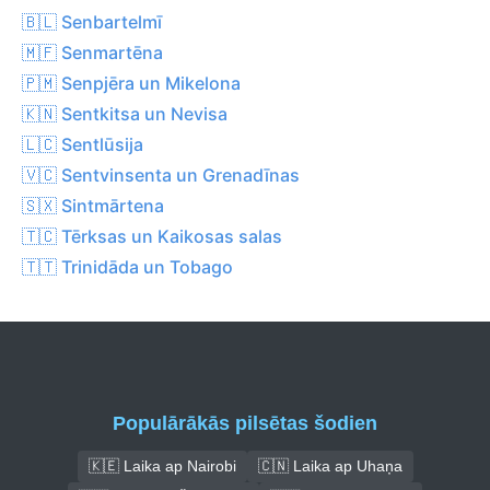
🇧🇱 Senbartelmī
🇲🇫 Senmartēna
🇵🇲 Senpjēra un Mikelona
🇰🇳 Sentkitsa un Nevisa
🇱🇨 Sentlūsija
🇻🇨 Sentvinsenta un Grenadīnas
🇸🇽 Sintmārtena
🇹🇨 Tērksas un Kaikosas salas
🇹🇹 Trinidāda un Tobago
Populārākās pilsētas šodien
🇰🇪 Laika ap Nairobi
🇨🇳 Laika ap Uhaņa