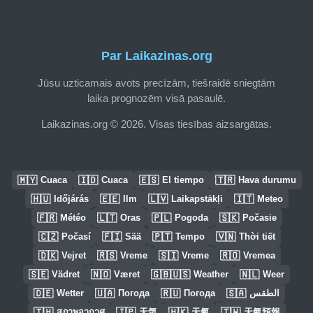
Par Laikazinas.org
Jūsu uzticamais avots precīzām, tiešraidē sniegtām
laika prognozēm visā pasaulē.
Laikazinas.org © 2026. Visas tiesības aizsargātas.
🇲🇾
🇮🇩
🇪🇸
🇹🇷
Cuaca
Cuaca
El tiempo
Hava durumu
🇭🇺
🇪🇪
🇱🇻
🇮🇹
Időjárás
Ilm
Laikapstākļi
Meteo
🇫🇷
🇱🇹
🇵🇱
🇸🇰
Météo
Oras
Pogoda
Počasie
🇨🇿
🇫🇮
🇵🇹
🇻🇳
Počasí
Sää
Tempo
Thời tiết
🇩🇰
🇷🇸
🇸🇮
🇷🇴
Vejret
Vreme
Vreme
Vremea
🇸🇪
🇳🇴
🇬🇧🇺🇸
🇳🇱
Vädret
Været
Weather
Weer
🇩🇪
🇺🇦
🇷🇺
🇸🇦
Wetter
Погода
Погода
الطقس
🇹🇭
🇯🇵
🇭🇰
🇹🇼
สภาพอากาศ
天気
天氣
天氣預報