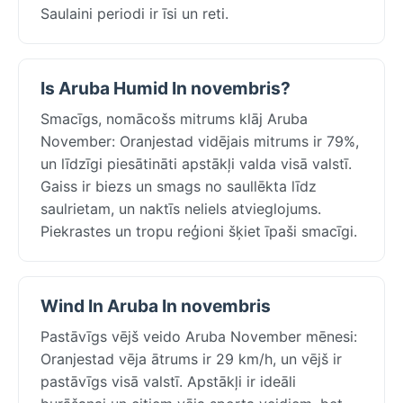
Saulaini periodi ir īsi un reti.
Is Aruba Humid In novembris?
Smacīgs, nomācošs mitrums klāj Aruba
November: Oranjestad vidējais mitrums ir 79%,
un līdzīgi piesātināti apstākļi valda visā valstī.
Gaiss ir biezs un smags no saullēkta līdz
saulrietam, un naktīs neliels atvieglojums.
Piekrastes un tropu reģioni šķiet īpaši smacīgi.
Wind In Aruba In novembris
Pastāvīgs vējš veido Aruba November mēnesi:
Oranjestad vēja ātrums ir 29 km/h, un vējš ir
pastāvīgs visā valstī. Apstākļi ir ideāli