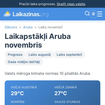
Precīzi laika prognozes
.
Skatīt visas valstis
.
☰
Laikazinas.
org
🌐
Sākums
>
Aruba
>
Laiks novembrī
Laikapstākļi Aruba
novembris
Prognoze
Laiks augustā
Laiks septembrī
Gada vidējie rādītāji
Valsts mēroga klimata normas 10 pilsētās Aruba.
VIDĒJĀ AUGSTĀKĀ
VIDĒJĀ ZEMĀKĀ
29°C
27°C
NOKRIŠŅI
SAULES STUNDAS