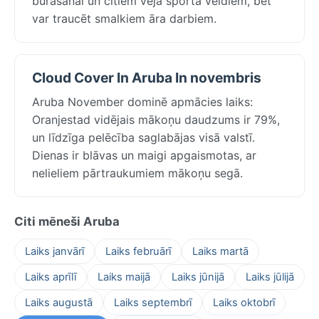
burāšanai un citiem vēja sporta veidiem, bet
var traucēt smalkiem āra darbiem.
Cloud Cover In Aruba In novembris
Aruba November dominē apmācies laiks:
Oranjestad vidējais mākoņu daudzums ir 79%,
un līdzīga pelēcība saglabājas visā valstī.
Dienas ir blāvas un maigi apgaismotas, ar
nelieliem pārtraukumiem mākoņu segā.
Citi mēneši Aruba
Laiks janvārī
Laiks februārī
Laiks martā
Laiks aprīlī
Laiks maijā
Laiks jūnijā
Laiks jūlijā
Laiks augustā
Laiks septembrī
Laiks oktobrī