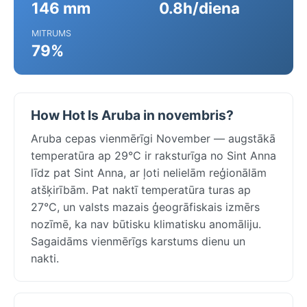
146 mm
0.8h/diena
MITRUMS
79%
How Hot Is Aruba in novembris?
Aruba cepas vienmērīgi November — augstākā
temperatūra ap 29°C ir raksturīga no Sint Anna
līdz pat Sint Anna, ar ļoti nelielām reģionālām
atšķirībām. Pat naktī temperatūra turas ap
27°C, un valsts mazais ģeogrāfiskais izmērs
nozīmē, ka nav būtisku klimatisku anomāliju.
Sagaidāms vienmērīgs karstums dienu un
nakti.