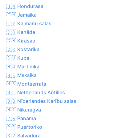
🇭🇳 Hondurasa
🇯🇲 Jamaika
🇰🇾 Kaimanu salas
🇨🇦 Kanāda
🇨🇼 Kirasao
🇨🇷 Kostarika
🇨🇺 Kuba
🇲🇶 Martinika
🇲🇽 Meksika
🇲🇸 Montserrata
🇳🇱 Netherlands Antilles
🇧🇶 Nīderlandes Karību salas
🇳🇮 Nikaragva
🇵🇦 Panama
🇵🇷 Puertoriko
🇸🇻 Salvadora