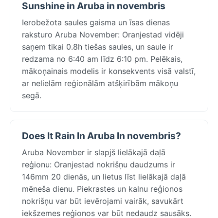
Sunshine in Aruba in novembris
Ierobežota saules gaisma un īsas dienas
raksturo Aruba November: Oranjestad vidēji
saņem tikai 0.8h tiešas saules, un saule ir
redzama no 6:40 am līdz 6:10 pm. Pelēkais,
mākoņainais modelis ir konsekvents visā valstī,
ar nelielām reģionālām atšķirībām mākoņu
segā.
Does It Rain In Aruba In novembris?
Aruba November ir slapjš lielākajā daļā
reģionu: Oranjestad nokrišņu daudzums ir
146mm 20 dienās, un lietus līst lielākajā daļā
mēneša dienu. Piekrastes un kalnu reģionos
nokrišņu var būt ievērojami vairāk, savukārt
iekšzemes reģionos var būt nedaudz sausāks.