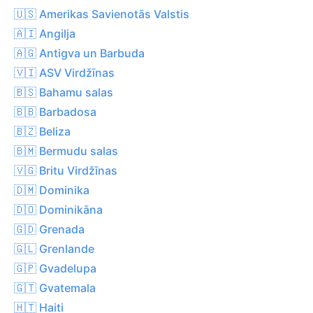
🇺🇸 Amerikas Savienotās Valstis
🇦🇮 Angilja
🇦🇬 Antigva un Barbuda
🇻🇮 ASV Virdžīnas
🇧🇸 Bahamu salas
🇧🇧 Barbadosa
🇧🇿 Beliza
🇧🇲 Bermudu salas
🇻🇬 Britu Virdžīnas
🇩🇲 Dominika
🇩🇴 Dominikāna
🇬🇩 Grenada
🇬🇱 Grenlande
🇬🇵 Gvadelupa
🇬🇹 Gvatemala
🇭🇹 Haiti