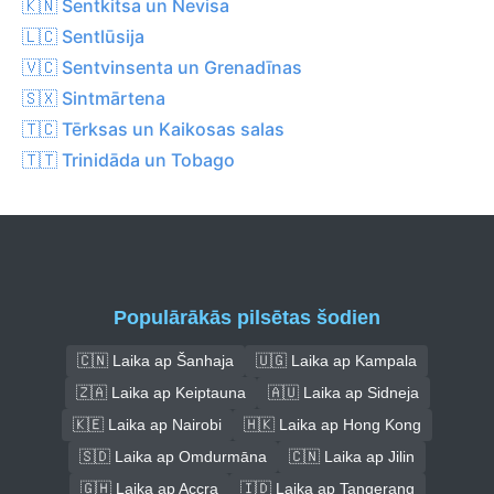
🇰🇳 Sentkitsa un Nevisa
🇱🇨 Sentlūsija
🇻🇨 Sentvinsenta un Grenadīnas
🇸🇽 Sintmārtena
🇹🇨 Tērksas un Kaikosas salas
🇹🇹 Trinidāda un Tobago
Populārākās pilsētas šodien
🇨🇳 Laika ap Šanhaja
🇺🇬 Laika ap Kampala
🇿🇦 Laika ap Keiptauna
🇦🇺 Laika ap Sidneja
🇰🇪 Laika ap Nairobi
🇭🇰 Laika ap Hong Kong
🇸🇩 Laika ap Omdurmāna
🇨🇳 Laika ap Jilin
🇬🇭 Laika ap Accra
🇮🇩 Laika ap Tangerang