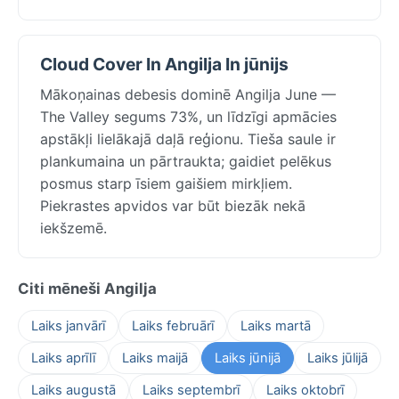
Cloud Cover In Angilja In jūnijs
Mākoņainas debesis dominē Angilja June —
The Valley segums 73%, un līdzīgi apmācies
apstākļi lielākajā daļā reģionu. Tieša saule ir
plankumaina un pārtraukta; gaidiet pelēkus
posmus starp īsiem gaišiem mirkļiem.
Piekrastes apvidos var būt biezāk nekā
iekšzemē.
Citi mēneši Angilja
Laiks janvārī
Laiks februārī
Laiks martā
Laiks aprīlī
Laiks maijā
Laiks jūnijā
Laiks jūlijā
Laiks augustā
Laiks septembrī
Laiks oktobrī