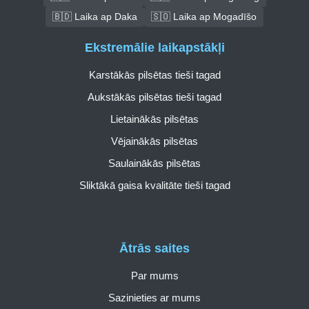
🇧🇩 Laika ap Daka
🇸🇴 Laika ap Mogadīšo
Ekstremālie laikapstākļi
Karstākās pilsētas tieši tagad
Aukstākās pilsētas tieši tagad
Lietainākās pilsētas
Vējainākās pilsētas
Saulainākās pilsētas
Sliktākā gaisa kvalitāte tieši tagad
Ātrās saites
Par mums
Sazinieties ar mums