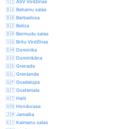
🇻🇮 ASV Virdžīnas
🇧🇸 Bahamu salas
🇧🇧 Barbadosa
🇧🇿 Beliza
🇧🇲 Bermudu salas
🇻🇬 Britu Virdžīnas
🇩🇲 Dominika
🇩🇴 Dominikāna
🇬🇩 Grenada
🇬🇱 Grenlande
🇬🇵 Gvadelupa
🇬🇹 Gvatemala
🇭🇹 Haiti
🇭🇳 Hondurasa
🇯🇲 Jamaika
🇰🇾 Kaimanu salas