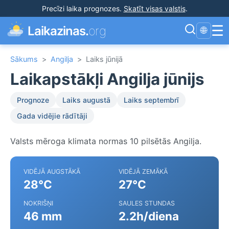
Precīzi laika prognozes
.
Skatīt visas valstis
.
☰
Laikazinas.
org
🌐
Sākums
>
Angilja
>
Laiks jūnijā
Laikapstākļi Angilja jūnijs
Prognoze
Laiks augustā
Laiks septembrī
Gada vidējie rādītāji
Valsts mēroga klimata normas 10 pilsētās Angilja.
VIDĒJĀ AUGSTĀKĀ
VIDĒJĀ ZEMĀKĀ
28°C
27°C
NOKRIŠŅI
SAULES STUNDAS
46 mm
2.2h/diena