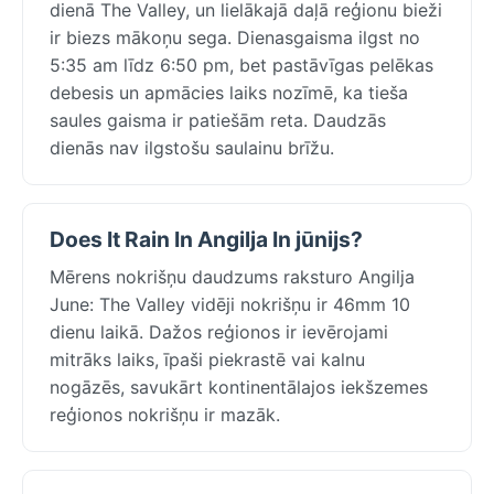
dienā The Valley, un lielākajā daļā reģionu bieži
ir biezs mākoņu sega. Dienasgaisma ilgst no
5:35 am līdz 6:50 pm, bet pastāvīgas pelēkas
debesis un apmācies laiks nozīmē, ka tieša
saules gaisma ir patiešām reta. Daudzās
dienās nav ilgstošu saulainu brīžu.
Does It Rain In Angilja In jūnijs?
Mērens nokrišņu daudzums raksturo Angilja
June: The Valley vidēji nokrišņu ir 46mm 10
dienu laikā. Dažos reģionos ir ievērojami
mitrāks laiks, īpaši piekrastē vai kalnu
nogāzēs, savukārt kontinentālajos iekšzemes
reģionos nokrišņu ir mazāk.