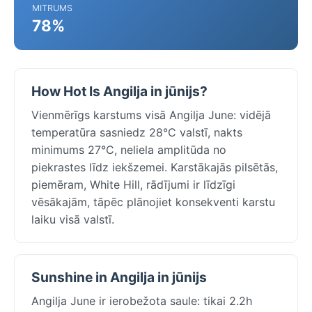
MITRUMS
78%
How Hot Is Angilja in jūnijs?
Vienmērīgs karstums visā Angilja June: vidējā
temperatūra sasniedz 28°C valstī, nakts
minimums 27°C, neliela amplitūda no
piekrastes līdz iekšzemei. Karstākajās pilsētās,
piemēram, White Hill, rādījumi ir līdzīgi
vēsākajām, tāpēc plānojiet konsekventi karstu
laiku visā valstī.
Sunshine in Angilja in jūnijs
Angilja June ir ierobežota saule: tikai 2.2h