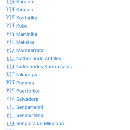
🇨🇦 Kanāda
🇨🇼 Kirasao
🇨🇷 Kostarika
🇨🇺 Kuba
🇲🇶 Martinika
🇲🇽 Meksika
🇲🇸 Montserrata
🇳🇱 Netherlands Antilles
🇧🇶 Nīderlandes Karību salas
🇳🇮 Nikaragva
🇵🇦 Panama
🇵🇷 Puertoriko
🇸🇻 Salvadora
🇧🇱 Senbartelmī
🇲🇫 Senmartēna
🇵🇲 Senpjēra un Mikelona