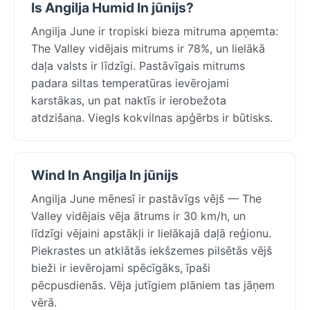
Is Angilja Humid In jūnijs?
Angilja June ir tropiski bieza mitruma apņemta:
The Valley vidējais mitrums ir 78%, un lielākā
daļa valsts ir līdzīgi. Pastāvīgais mitrums
padara siltas temperatūras ievērojami
karstākas, un pat naktīs ir ierobežota
atdzišana. Viegls kokvilnas apģērbs ir būtisks.
Wind In Angilja In jūnijs
Angilja June mēnesī ir pastāvīgs vējš — The
Valley vidējais vēja ātrums ir 30 km/h, un
līdzīgi vējaini apstākļi ir lielākajā daļā reģionu.
Piekrastes un atklātās iekšzemes pilsētās vējš
bieži ir ievērojami spēcīgāks, īpaši
pēcpusdienās. Vēja jutīgiem plāniem tas jāņem
vērā.