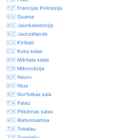
🇵🇫 Francijas Polinēzija
🇬🇺 Guama
🇳🇨 Jaunkaledonija
🇳🇿 Jaunzēlande
🇰🇮 Kiribati
🇨🇰 Kuka salas
🇲🇭 Māršala salas
🇫🇲 Mikronēzija
🇳🇷 Nauru
🇳🇺 Niue
🇳🇫 Norfolkas sala
🇵🇼 Palau
🇵🇳 Pitkērnas salas
🇼🇸 Rietumsamoa
🇹🇰 Tokelau
🇹🇴 Tongiešu