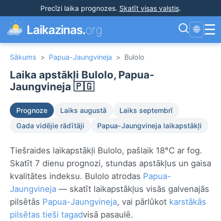
Precīzi laika prognozes
.
Skatīt visas valstis
.
☰
Laikazinas.
org
🌐
Sākums
>
Papua-Jaungvineja
>
Bulolo
Laika apstākļi Bulolo, Papua-
Jaungvineja 🇵🇬
Prognoze
Laiks augustā
Laiks septembrī
Gada vidējie rādītāji
Papua-Jaungvineja laikapstākļi
Tiešraides laikapstākļi Bulolo, pašlaik 18°C ar fog.
Skatīt 7 dienu prognozi, stundas apstākļus un gaisa
kvalitātes indeksu. Bulolo atrodas
Papua-
Jaungvineja
— skatīt laikapstākļus visās galvenajās
pilsētās
Papua-Jaungvineja
, vai pārlūkot
karstākās
pilsētas tieši tagad
visā pasaulē.