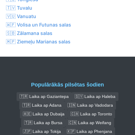
🇹🇻 Tuvalu
🇻🇺 Vanuatu
🇼🇫 Volisa un Futunas salas
🇸🇧 Zālamana salas
🇲🇵 Ziemeļu Marianas salas
Populārākās pilsētas šodien
🇹🇷 Laika ap Gaziantepa
🇸🇾 Laika ap Haleba
🇹🇷 Laika ap Adana
🇮🇳 Laika ap Vadodara
🇦🇪 Laika ap Dubaija
🇨🇦 Laika ap Toronto
🇹🇷 Laika ap Bursa
🇨🇳 Laika ap Weifang
🇯🇵 Laika ap Tokija
🇰🇵 Laika ap Phenjana