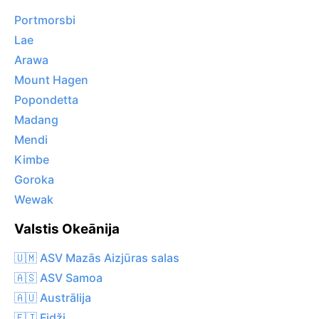
Portmorsbi
Lae
Arawa
Mount Hagen
Popondetta
Madang
Mendi
Kimbe
Goroka
Wewak
Valstis Okeānija
🇺🇲 ASV Mazās Aizjūras salas
🇦🇸 ASV Samoa
🇦🇺 Austrālija
🇫🇯 Fidži