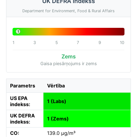
UK DEFRA indekss
Department for Environment, Food & Rural Affairs
1
1
3
5
7
9
10
Zems
Gaisa piesārņojums ir zems
Parametrs
Vērtība
US EPA
1 (Labs)
indekss:
UK DEFRA
1 (Zems)
indekss:
CO:
139.0 µg/m³