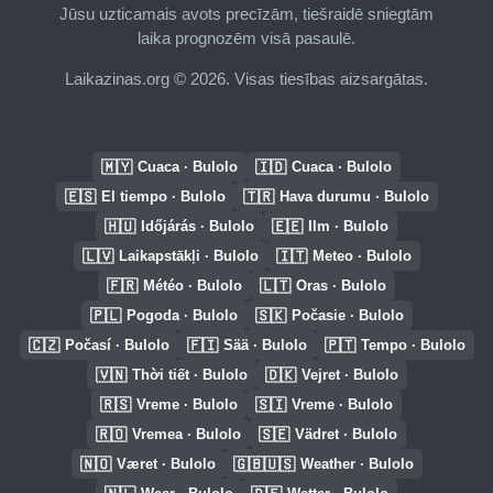
Jūsu uzticamais avots precīzām, tiešraidē sniegtām
laika prognozēm visā pasaulē.
Laikazinas.org © 2026. Visas tiesības aizsargātas.
🇲🇾
🇮🇩
Cuaca · Bulolo
Cuaca · Bulolo
🇪🇸
🇹🇷
El tiempo · Bulolo
Hava durumu · Bulolo
🇭🇺
🇪🇪
Időjárás · Bulolo
Ilm · Bulolo
🇱🇻
🇮🇹
Laikapstākļi · Bulolo
Meteo · Bulolo
🇫🇷
🇱🇹
Météo · Bulolo
Oras · Bulolo
🇵🇱
🇸🇰
Pogoda · Bulolo
Počasie · Bulolo
🇨🇿
🇫🇮
🇵🇹
Počasí · Bulolo
Sää · Bulolo
Tempo · Bulolo
🇻🇳
🇩🇰
Thời tiết · Bulolo
Vejret · Bulolo
🇷🇸
🇸🇮
Vreme · Bulolo
Vreme · Bulolo
🇷🇴
🇸🇪
Vremea · Bulolo
Vädret · Bulolo
🇳🇴
🇬🇧🇺🇸
Været · Bulolo
Weather · Bulolo