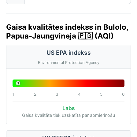
Gaisa kvalitātes indekss in Bulolo,
Papua-Jaungvineja 🇵🇬 (AQI)
US EPA indekss
Environmental Protection Agency
1
1
2
3
4
5
6
Labs
Gaisa kvalitāte tiek uzskatīta par apmierinošu