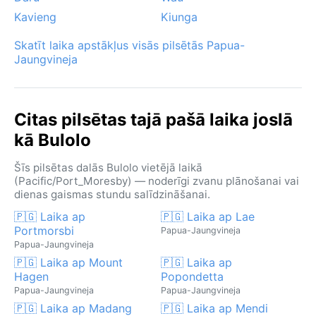
Kavieng
Kiunga
Skatīt laika apstākļus visās pilsētās Papua-
Jaungvineja
Citas pilsētas tajā pašā laika joslā
kā Bulolo
Šīs pilsētas dalās Bulolo vietējā laikā
(Pacific/Port_Moresby) — noderīgi zvanu plānošanai vai
dienas gaismas stundu salīdzināšanai.
🇵🇬 Laika ap
🇵🇬 Laika ap Lae
Portmorsbi
Papua-Jaungvineja
Papua-Jaungvineja
🇵🇬 Laika ap Mount
🇵🇬 Laika ap
Hagen
Popondetta
Papua-Jaungvineja
Papua-Jaungvineja
🇵🇬 Laika ap Madang
🇵🇬 Laika ap Mendi