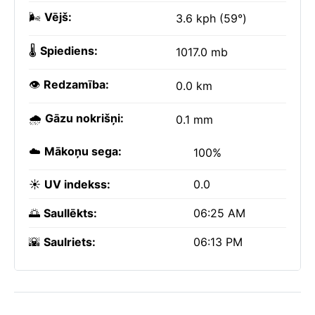
🌬️
Vējš:
3.6 kph (59°)
🌡️
Spiediens:
1017.0 mb
👁️
Redzamība:
0.0 km
🌧️
Gāzu nokrišņi:
0.1 mm
☁️
Mākoņu sega:
100%
☀️
UV indekss:
0.0
🌅
Saullēkts:
06:25 AM
🌇
Saulriets:
06:13 PM