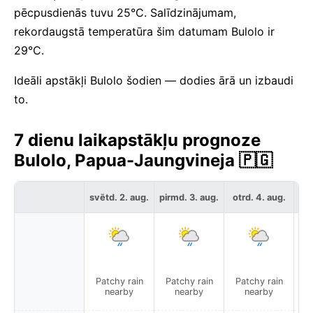
pēcpusdienās tuvu 25°C. Salīdzinājumam,
rekordaugstā temperatūra šim datumam Bulolo ir
29°C.
Ideāli apstākļi Bulolo šodien — dodies ārā un izbaudi
to.
7 dienu laikapstākļu prognoze
Bulolo, Papua-Jaungvineja 🇵🇬
svētd. 2. aug.
pirmd. 3. aug.
otrd. 4. aug.
tre
Patchy rain
Patchy rain
Patchy rain
P
nearby
nearby
nearby