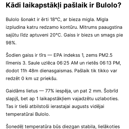
Kādi laikapstākļi pašlaik ir Bulolo?
Bulolo šonakt ir ērti 18°C, ar bieza migla. Migla
izpludina katru redzamo kontūru. Mitrums paaugstina
sajūtu līdz aptuveni 20°C. Gaiss ir biezs un smags pie
98%.
Šodien gaiss ir tīrs — EPA indekss 1, zems PM2.5
līmenis 3. Saule uzlēca 06:25 AM un rietēs 06:13 PM,
dodot 11h 48m dienasgaismas. Pašlaik tik tikko var
redzēt 0 km uz priekšu.
Gaidāms lietus — 77% iespēja, un pat 2 mm. Šobrīd
slapjš, bet ap 1 laikapstākļiem vajadzētu uzlaboties.
Tas ir tieši atbilstoši ierastajai augusts vidējai
temperatūrai Bulolo.
Šonedēļ temperatūra būs diezgan stabila, lielākoties