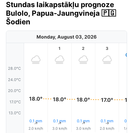
Stundas laikapstākļu prognoze
Bulolo, Papua-Jaungvineja 🇵🇬
Šodien
Monday, August 03, 2026
1
2
3
4
28.0°C
24.0°C
20.0°C
18.0°
18.0°
18.0°
17.0°
17.
17.0°C
13.0°C
0.1 mm
0.1 mm
0.1 mm
0.1 mm
0.1 
↑
↑
↑
↑
2.0 km/h
3.0 km/h
3.0 km/h
2.0 km/h
1.0 k