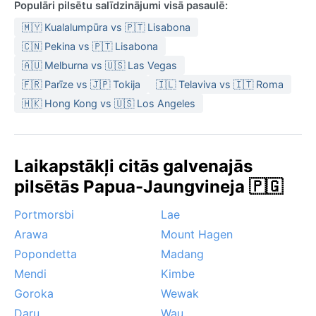
Populāri pilsētu salīdzinājumi visā pasaulē:
🇲🇾 Kualalumpūra vs 🇵🇹 Lisabona
🇨🇳 Pekina vs 🇵🇹 Lisabona
🇦🇺 Melburna vs 🇺🇸 Las Vegas
🇫🇷 Parīze vs 🇯🇵 Tokija
🇮🇱 Telaviva vs 🇮🇹 Roma
🇭🇰 Hong Kong vs 🇺🇸 Los Angeles
Laikapstākļi citās galvenajās
pilsētās Papua-Jaungvineja 🇵🇬
Portmorsbi
Lae
Arawa
Mount Hagen
Popondetta
Madang
Mendi
Kimbe
Goroka
Wewak
Daru
Wau