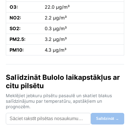
O3:
22.0 µg/m³
NO2:
2.2 µg/m³
SO2:
0.3 µg/m³
PM2.5:
3.2 µg/m³
PM10:
4.3 µg/m³
Salīdzināt Bulolo laikapstākļus ar
citu pilsētu
Meklējiet jebkuru pilsētu pasaulē un skatiet blakus
salīdzinājumu par temperatūru, apstākļiem un
prognozēm.
Salīdzināt →