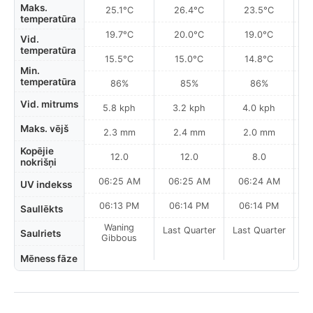
Maks.
25.1°C
26.4°C
23.5°C
temperatūra
19.7°C
20.0°C
19.0°C
Vid.
temperatūra
15.5°C
15.0°C
14.8°C
Min.
temperatūra
86%
85%
86%
Vid. mitrums
5.8 kph
3.2 kph
4.0 kph
Maks. vējš
2.3 mm
2.4 mm
2.0 mm
Kopējie
12.0
12.0
8.0
nokrišņi
06:25 AM
06:25 AM
06:24 AM
0
UV indekss
06:13 PM
06:14 PM
06:14 PM
Saullēkts
Waning
Last Quarter
Last Quarter
La
Saulriets
Gibbous
Mēness fāze