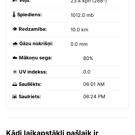
🌬️
Vējš:
23.4 kph (268°)
🌡️
Spiediens:
1012.0 mb
👁️
Redzamība:
10.0 km
🌧️
Gāzu nokrišņi:
0.0 mm
☁️
Mākoņu sega:
80%
☀️
UV indekss:
0.0
🌅
Saullēkts:
06:01 AM
🌇
Saulriets:
06:24 PM
Kādi laikapstākļi pašlaik ir