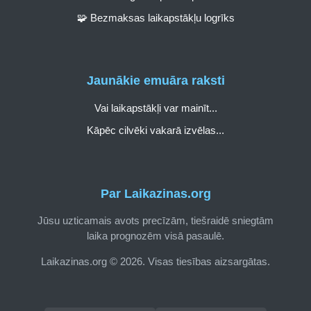
🧩 Bezmaksas laikapstākļu logrīks
Jaunākie emuāra raksti
Vai laikapstākļi var mainīt...
Kāpēc cilvēki vakarā izvēlas...
Par Laikazinas.org
Jūsu uzticamais avots precīzām, tiešraidē sniegtām
laika prognozēm visā pasaulē.
Laikazinas.org © 2026. Visas tiesības aizsargātas.