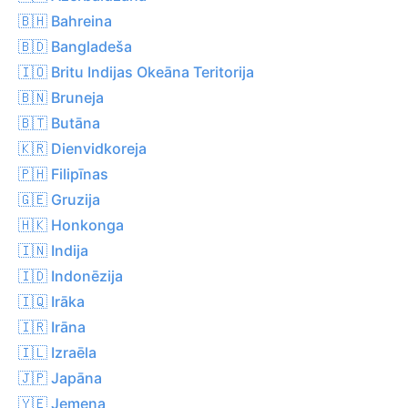
🇧🇭 Bahreina
🇧🇩 Bangladeša
🇮🇴 Britu Indijas Okeāna Teritorija
🇧🇳 Bruneja
🇧🇹 Butāna
🇰🇷 Dienvidkoreja
🇵🇭 Filipīnas
🇬🇪 Gruzija
🇭🇰 Honkonga
🇮🇳 Indija
🇮🇩 Indonēzija
🇮🇶 Irāka
🇮🇷 Irāna
🇮🇱 Izraēla
🇯🇵 Japāna
🇾🇪 Jemena