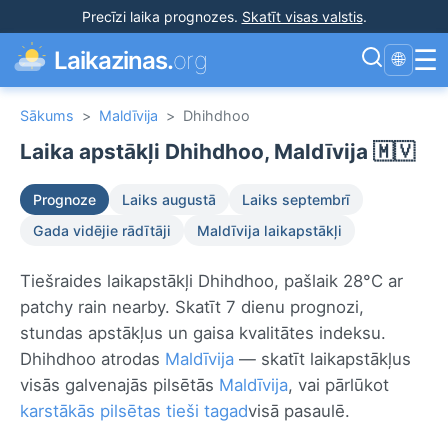
Precīzi laika prognozes
.
Skatīt visas valstis
.
☰
Laikazinas.
org
🌐
Sākums
>
Maldīvija
>
Dhihdhoo
Laika apstākļi Dhihdhoo, Maldīvija 🇲🇻
Prognoze
Laiks augustā
Laiks septembrī
Gada vidējie rādītāji
Maldīvija laikapstākļi
Tiešraides laikapstākļi Dhihdhoo, pašlaik 28°C ar
patchy rain nearby. Skatīt 7 dienu prognozi,
stundas apstākļus un gaisa kvalitātes indeksu.
Dhihdhoo atrodas
Maldīvija
— skatīt laikapstākļus
visās galvenajās pilsētās
Maldīvija
, vai pārlūkot
karstākās pilsētas tieši tagad
visā pasaulē.