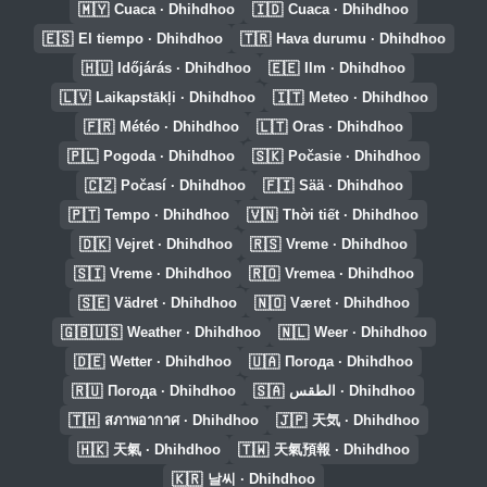
🇲🇾
🇮🇩
Cuaca · Dhihdhoo
Cuaca · Dhihdhoo
🇪🇸
🇹🇷
El tiempo · Dhihdhoo
Hava durumu · Dhihdhoo
🇭🇺
🇪🇪
Időjárás · Dhihdhoo
Ilm · Dhihdhoo
🇱🇻
🇮🇹
Laikapstākļi · Dhihdhoo
Meteo · Dhihdhoo
🇫🇷
🇱🇹
Météo · Dhihdhoo
Oras · Dhihdhoo
🇵🇱
🇸🇰
Pogoda · Dhihdhoo
Počasie · Dhihdhoo
🇨🇿
🇫🇮
Počasí · Dhihdhoo
Sää · Dhihdhoo
🇵🇹
🇻🇳
Tempo · Dhihdhoo
Thời tiết · Dhihdhoo
🇩🇰
🇷🇸
Vejret · Dhihdhoo
Vreme · Dhihdhoo
🇸🇮
🇷🇴
Vreme · Dhihdhoo
Vremea · Dhihdhoo
🇸🇪
🇳🇴
Vädret · Dhihdhoo
Været · Dhihdhoo
🇬🇧🇺🇸
🇳🇱
Weather · Dhihdhoo
Weer · Dhihdhoo
🇩🇪
🇺🇦
Wetter · Dhihdhoo
Погода · Dhihdhoo
🇷🇺
🇸🇦
Погода · Dhihdhoo
الطقس · Dhihdhoo
🇹🇭
🇯🇵
สภาพอากาศ · Dhihdhoo
天気 · Dhihdhoo
🇭🇰
🇹🇼
天氣 · Dhihdhoo
天氣預報 · Dhihdhoo
🇰🇷
날씨 · Dhihdhoo