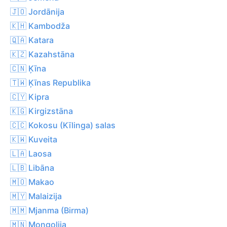
🇯🇴 Jordānija
🇰🇭 Kambodža
🇶🇦 Katara
🇰🇿 Kazahstāna
🇨🇳 Ķīna
🇹🇼 Ķīnas Republika
🇨🇾 Kipra
🇰🇬 Kirgizstāna
🇨🇨 Kokosu (Kīlinga) salas
🇰🇼 Kuveita
🇱🇦 Laosa
🇱🇧 Libāna
🇲🇴 Makao
🇲🇾 Malaizija
🇲🇲 Mjanma (Birma)
🇲🇳 Mongolija