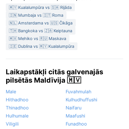
🇲🇾 Kualalumpūra vs 🇸🇦 Rijāda
🇮🇳 Mumbaja vs 🇮🇹 Roma
🇳🇱 Amsterdama vs 🇺🇸 Čikāga
🇹🇭 Bangkoka vs 🇿🇦 Keiptauna
🇲🇽 Mehiko vs 🇷🇺 Maskava
🇮🇪 Dublina vs 🇲🇾 Kualalumpūra
Laikapstākļi citās galvenajās
pilsētās Maldīvija 🇲🇻
Male
Fuvahmulah
Hithadhoo
Kulhudhuffushi
Thinadhoo
Naifaru
Hulhumale
Maafushi
Viligili
Funadhoo