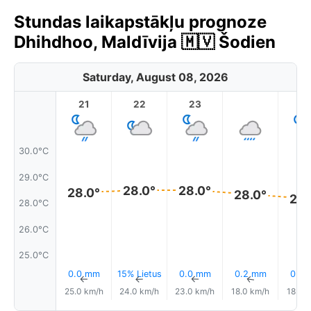
Stundas laikapstākļu prognoze
Dhihdhoo, Maldīvija 🇲🇻 Šodien
Saturday, August 08, 2026
21
22
23
1
30.0°C
29.0°C
28.0°
28.0°
28.0°
28.0°
28.
28.0°C
26.0°C
25.0°C
0.0 mm
15% Lietus
0.0 mm
0.2 mm
0.0
↑
↑
↑
↑
25.0 km/h
24.0 km/h
23.0 km/h
18.0 km/h
18.0 