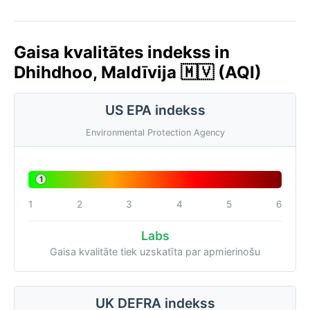
Gaisa kvalitātes indekss in
Dhihdhoo, Maldīvija 🇲🇻 (AQI)
US EPA indekss
Environmental Protection Agency
1
1
2
3
4
5
6
Labs
Gaisa kvalitāte tiek uzskatīta par apmierinošu
UK DEFRA indekss