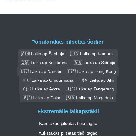
Populārākās pilsētas šodien
🇨🇳 Laika ap Šanhaja
🇺🇬 Laika ap Kampala
🇿🇦 Laika ap Keiptauna
🇦🇺 Laika ap Sidneja
🇰🇪 Laika ap Nairobi
🇭🇰 Laika ap Hong Kong
🇸🇩 Laika ap Omdurmāna
🇨🇳 Laika ap Jilin
🇬🇭 Laika ap Accra
🇮🇩 Laika ap Tangerang
🇧🇩 Laika ap Daka
🇸🇴 Laika ap Mogadīšo
Ekstremālie laikapstākļi
Karstākās pilsētas tieši tagad
Aukstākās pilsētas tieši tagad