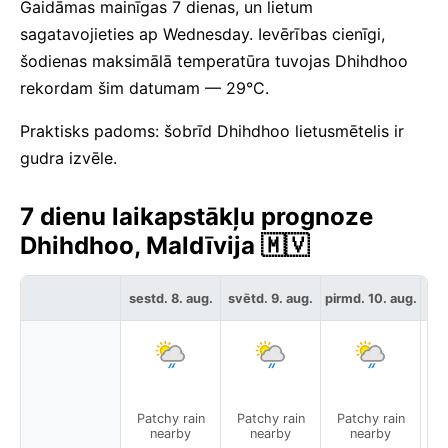
Gaidāmas mainīgas 7 dienas, un lietum
sagatavojieties ap Wednesday. Ievērības cienīgi,
šodienas maksimālā temperatūra tuvojas Dhihdhoo
rekordam šim datumam — 29°C.
Praktisks padoms: šobrīd Dhihdhoo lietusmētelis ir
gudra izvēle.
7 dienu laikapstākļu prognoze
Dhihdhoo, Maldīvija 🇲🇻
sestd. 8. aug.
svētd. 9. aug.
pirmd. 10. aug.
otr
Patchy rain
Patchy rain
Patchy rain
P
nearby
nearby
nearby