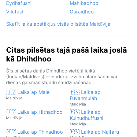
Eydhafushi
Mahibadhoo
Vilufushi
Guraidhoo
Skatīt laika apstākļus visās pilsētās Maldīvija
Citas pilsētas tajā pašā laika joslā
kā Dhihdhoo
Šīs pilsētas dalās Dhihdhoo vietējā laikā
(Indian/Maldives) — noderīgi zvanu plānošanai vai
dienas gaismas stundu salīdzināšanai.
🇲🇻 Laika ap Male
🇲🇻 Laika ap
Fuvahmulah
Maldīvija
Maldīvija
🇲🇻 Laika ap Hithadhoo
🇲🇻 Laika ap
Kulhudhuffushi
Maldīvija
Maldīvija
🇲🇻 Laika ap Thinadhoo
🇲🇻 Laika ap Naifaru