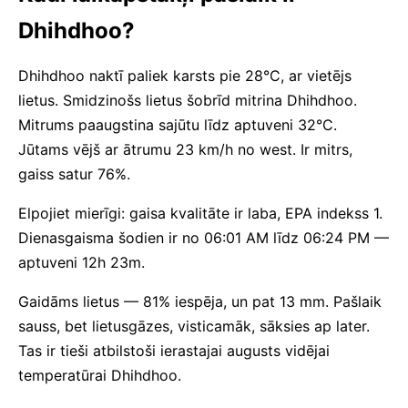
Dhihdhoo?
Dhihdhoo naktī paliek karsts pie 28°C, ar vietējs
lietus. Smidzinošs lietus šobrīd mitrina Dhihdhoo.
Mitrums paaugstina sajūtu līdz aptuveni 32°C.
Jūtams vējš ar ātrumu 23 km/h no west. Ir mitrs,
gaiss satur 76%.
Elpojiet mierīgi: gaisa kvalitāte ir laba, EPA indekss 1.
Dienasgaisma šodien ir no 06:01 AM līdz 06:24 PM —
aptuveni 12h 23m.
Gaidāms lietus — 81% iespēja, un pat 13 mm. Pašlaik
sauss, bet lietusgāzes, visticamāk, sāksies ap later.
Tas ir tieši atbilstoši ierastajai augusts vidējai
temperatūrai Dhihdhoo.