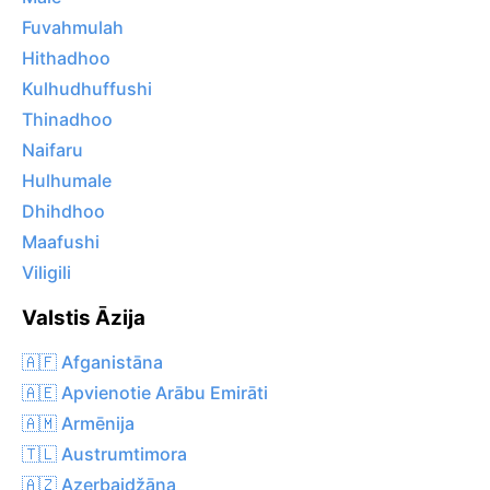
Fuvahmulah
Hithadhoo
Kulhudhuffushi
Thinadhoo
Naifaru
Hulhumale
Dhihdhoo
Maafushi
Viligili
Valstis Āzija
🇦🇫 Afganistāna
🇦🇪 Apvienotie Arābu Emirāti
🇦🇲 Armēnija
🇹🇱 Austrumtimora
🇦🇿 Azerbaidžāna