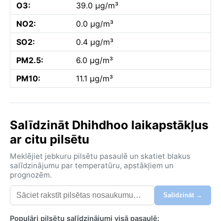
O3:
39.0 µg/m³
NO2:
0.0 µg/m³
SO2:
0.4 µg/m³
PM2.5:
6.0 µg/m³
PM10:
11.1 µg/m³
Salīdzināt Dhihdhoo laikapstākļus
ar citu pilsētu
Meklējiet jebkuru pilsētu pasaulē un skatiet blakus
salīdzinājumu par temperatūru, apstākļiem un
prognozēm.
Salīdzināt →
Populāri pilsētu salīdzinājumi visā pasaulē: