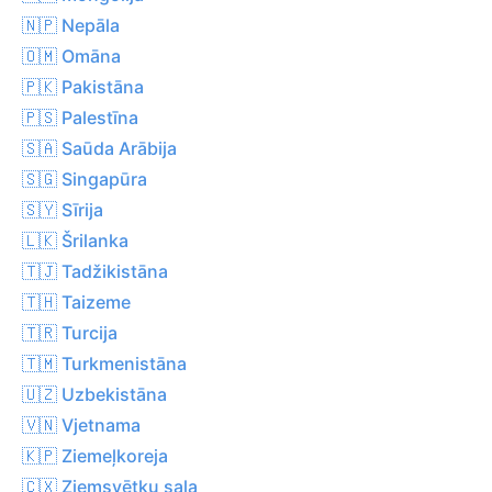
🇳🇵 Nepāla
🇴🇲 Omāna
🇵🇰 Pakistāna
🇵🇸 Palestīna
🇸🇦 Saūda Arābija
🇸🇬 Singapūra
🇸🇾 Sīrija
🇱🇰 Šrilanka
🇹🇯 Tadžikistāna
🇹🇭 Taizeme
🇹🇷 Turcija
🇹🇲 Turkmenistāna
🇺🇿 Uzbekistāna
🇻🇳 Vjetnama
🇰🇵 Ziemeļkoreja
🇨🇽 Ziemsvētku sala