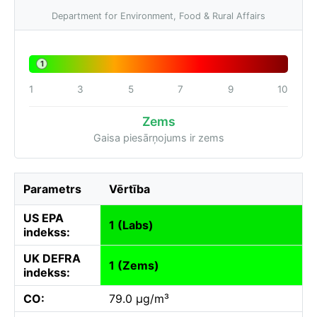
Department for Environment, Food & Rural Affairs
1
1
3
5
7
9
10
Zems
Gaisa piesārņojums ir zems
Parametrs
Vērtība
US EPA
1 (Labs)
indekss:
UK DEFRA
1 (Zems)
indekss:
CO:
79.0 µg/m³