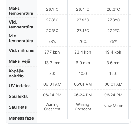
Maks.
28.1°C
28.4°C
28.3°C
temperatūra
27.8°C
27.9°C
27.8°C
Vid.
temperatūra
27.3°C
27.4°C
27.2°C
Min.
temperatūra
78%
76%
75%
Vid. mitrums
27.7 kph
23.4 kph
19.4 kph
Maks. vējš
13.3 mm
6.0 mm
3.6 mm
Kopējie
8.0
10.0
12.0
nokrišņi
06:01 AM
06:01 AM
06:01 AM
UV indekss
06:24 PM
06:24 PM
06:24 PM
Saullēkts
Waning
Waning
New Moon
N
Saulriets
Crescent
Crescent
Mēness fāze