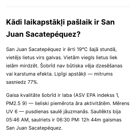
Kādi laikapstākļi pašlaik ir San
Juan Sacatepéquez?
San Juan Sacatepéquez ir ērti 19°C šajā stundā,
vietējs lietus virs galvas. Vietām viegls lietus liek
ielām mirdzēt. Šobrīd nav būtiska vēja dzesēšanas
vai karstuma efekta. Lipīgi apstākļi — mitrums
sasniedz 77%.
Gaisa kvalitāte šobrīd ir laba (ASV EPA indekss 1,
PM2.5 9) — lieliski piemērota āra aktivitātēm. Mērens
UV 6 — pusdienas saulē jāuzmanās. Saullēkts bija
05:46 AM, saulriets ir 06:30 PM: 12h 44m gaismas
San Juan Sacatepéquez.