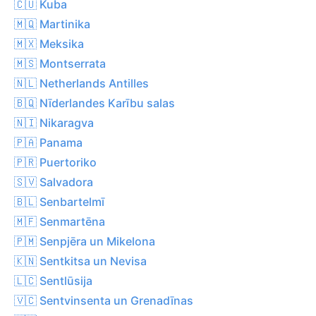
🇨🇺 Kuba
🇲🇶 Martinika
🇲🇽 Meksika
🇲🇸 Montserrata
🇳🇱 Netherlands Antilles
🇧🇶 Nīderlandes Karību salas
🇳🇮 Nikaragva
🇵🇦 Panama
🇵🇷 Puertoriko
🇸🇻 Salvadora
🇧🇱 Senbartelmī
🇲🇫 Senmartēna
🇵🇲 Senpjēra un Mikelona
🇰🇳 Sentkitsa un Nevisa
🇱🇨 Sentlūsija
🇻🇨 Sentvinsenta un Grenadīnas