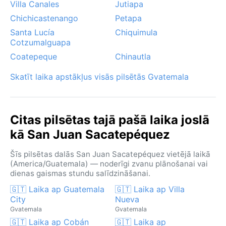
Villa Canales
Jutiapa
Chichicastenango
Petapa
Santa Lucía
Chiquimula
Cotzumalguapa
Coatepeque
Chinautla
Skatīt laika apstākļus visās pilsētās Gvatemala
Citas pilsētas tajā pašā laika joslā
kā San Juan Sacatepéquez
Šīs pilsētas dalās San Juan Sacatepéquez vietējā laikā
(America/Guatemala) — noderīgi zvanu plānošanai vai
dienas gaismas stundu salīdzināšanai.
🇬🇹 Laika ap Guatemala
🇬🇹 Laika ap Villa
City
Nueva
Gvatemala
Gvatemala
🇬🇹 Laika ap Cobán
🇬🇹 Laika ap