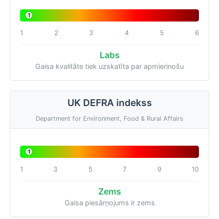
1
1
2
3
4
5
6
Labs
Gaisa kvalitāte tiek uzskatīta par apmierinošu
UK DEFRA indekss
Department for Environment, Food & Rural Affairs
1
1
3
5
7
9
10
Zems
Gaisa piesārņojums ir zems