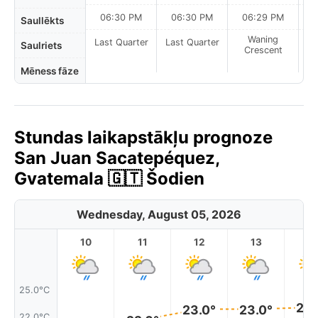
06:30 PM
06:30 PM
06:29 PM
Saullēkts
Waning
Last Quarter
Last Quarter
Saulriets
Crescent
Mēness fāze
Stundas laikapstākļu prognoze
San Juan Sacatepéquez,
Gvatemala 🇬🇹 Šodien
Wednesday, August 05, 2026
10
11
12
13
1
25.0°C
23.
23.0°
23.0°
22.0°C