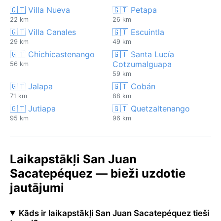
🇬🇹 Villa Nueva
🇬🇹 Petapa
22 km
26 km
🇬🇹 Villa Canales
🇬🇹 Escuintla
29 km
49 km
🇬🇹 Chichicastenango
🇬🇹 Santa Lucía
Cotzumalguapa
56 km
59 km
🇬🇹 Jalapa
🇬🇹 Cobán
71 km
88 km
🇬🇹 Jutiapa
🇬🇹 Quetzaltenango
95 km
96 km
Laikapstākļi San Juan
Sacatepéquez — bieži uzdotie
jautājumi
Kāds ir laikapstākļi San Juan Sacatepéquez tieši