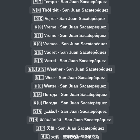
🇵🇹
Tempo · San Juan Sacatepéquez
🇻🇳
Thời tiết · San Juan Sacatepéquez
🇩🇰
Vejret · San Juan Sacatepéquez
🇷🇸
Vreme · San Juan Sacatepéquez
🇸🇮
Vreme · San Juan Sacatepéquez
🇷🇴
Vremea · San Juan Sacatepéquez
🇸🇪
Vädret · San Juan Sacatepéquez
🇳🇴
Været · San Juan Sacatepéquez
🇬🇧🇺🇸
Weather · San Juan Sacatepéquez
🇳🇱
Weer · San Juan Sacatepéquez
🇩🇪
Wetter · San Juan Sacatepéquez
🇺🇦
Погода · San Juan Sacatepéquez
🇷🇺
Погода · San Juan Sacatepéquez
🇸🇦
الطقس · San Juan Sacatepéquez
🇹🇭
สภาพอากาศ · San Juan Sacatepéquez
🇯🇵
天気 · San Juan Sacatepéquez
🇭🇰
天氣 · 聖胡安薩卡特佩克斯