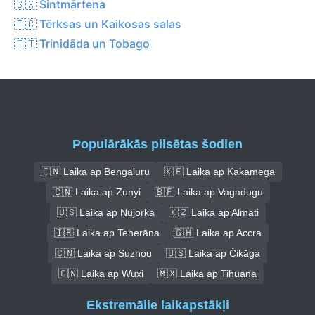
🇸🇽 Sintmārtena
🇹🇨 Tērksas un Kaikosas salas
🇹🇹 Trinidāda un Tobago
Populārākās pilsētas šodien
🇮🇳 Laika ap Bengaluru
🇰🇪 Laika ap Kakamega
🇨🇳 Laika ap Zunyi
🇧🇫 Laika ap Vagadugu
🇺🇸 Laika ap Ņujorka
🇰🇿 Laika ap Almati
🇮🇷 Laika ap Teherāna
🇬🇭 Laika ap Accra
🇨🇳 Laika ap Suzhou
🇺🇸 Laika ap Čikāga
🇨🇳 Laika ap Wuxi
🇲🇽 Laika ap Tihuana
Ekstremālie laikapstākļi