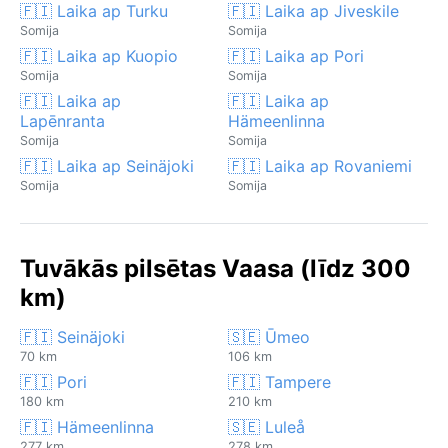
🇫🇮 Laika ap Turku
🇫🇮 Laika ap Jiveskile
Somija
Somija
🇫🇮 Laika ap Kuopio
🇫🇮 Laika ap Pori
Somija
Somija
🇫🇮 Laika ap
🇫🇮 Laika ap
Lapēnranta
Hämeenlinna
Somija
Somija
🇫🇮 Laika ap Seinäjoki
🇫🇮 Laika ap Rovaniemi
Somija
Somija
Tuvākās pilsētas Vaasa (līdz 300
km)
🇫🇮 Seinäjoki
🇸🇪 Ūmeo
70 km
106 km
🇫🇮 Pori
🇫🇮 Tampere
180 km
210 km
🇫🇮 Hämeenlinna
🇸🇪 Luleå
277 km
278 km