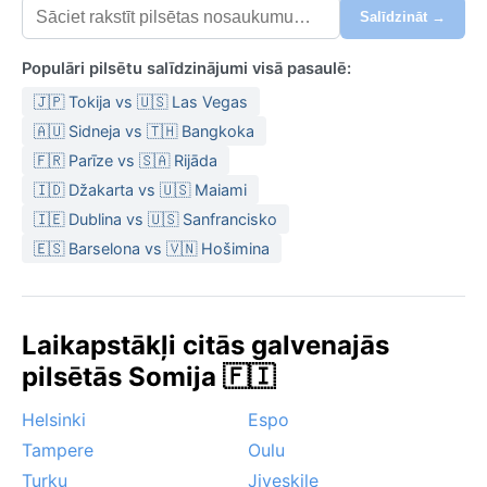
Salīdzināt →
Populāri pilsētu salīdzinājumi visā pasaulē:
🇯🇵 Tokija vs 🇺🇸 Las Vegas
🇦🇺 Sidneja vs 🇹🇭 Bangkoka
🇫🇷 Parīze vs 🇸🇦 Rijāda
🇮🇩 Džakarta vs 🇺🇸 Maiami
🇮🇪 Dublina vs 🇺🇸 Sanfrancisko
🇪🇸 Barselona vs 🇻🇳 Hošimina
Laikapstākļi citās galvenajās
pilsētās Somija 🇫🇮
Helsinki
Espo
Tampere
Oulu
Turku
Jiveskile