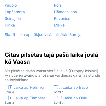
Kuopio
Pori
Lapēnranta
Hämeenlinna
Seinäjoki
Rovaniemi
Kotka
Mikkeli
Skatīt laika apstākļus visās pilsētās Somija
Citas pilsētas tajā pašā laika joslā
kā Vaasa
Šīs pilsētas dalās Vaasa vietējā laikā (Europe/Helsinki)
— noderīgi zvanu plānošanai vai dienas gaismas stundu
salīdzināšanai.
🇫🇮 Laika ap Helsinki
🇫🇮 Laika ap Espo
Somija
Somija
🇫🇮 Laika ap Tampere
🇫🇮 Laika ap Oulu
Somija
Somija