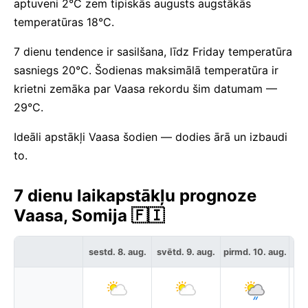
aptuveni 2°C zem tipiskās augusts augstākās
temperatūras 18°C.
7 dienu tendence ir sasilšana, līdz Friday temperatūra
sasniegs 20°C. Šodienas maksimālā temperatūra ir
krietni zemāka par Vaasa rekordu šim datumam —
29°C.
Ideāli apstākļi Vaasa šodien — dodies ārā un izbaudi
to.
7 dienu laikapstākļu prognoze
Vaasa, Somija 🇫🇮
sestd. 8. aug.
svētd. 9. aug.
pirmd. 10. aug.
otr