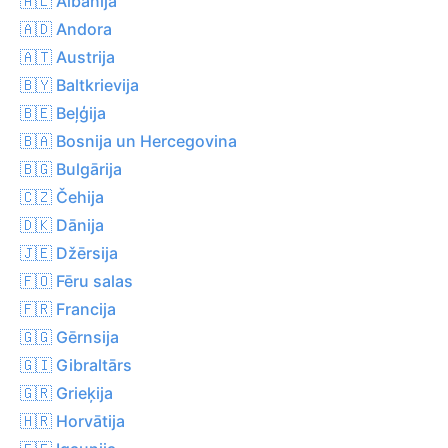
🇦🇱 Albānija
🇦🇩 Andora
🇦🇹 Austrija
🇧🇾 Baltkrievija
🇧🇪 Beļģija
🇧🇦 Bosnija un Hercegovina
🇧🇬 Bulgārija
🇨🇿 Čehija
🇩🇰 Dānija
🇯🇪 Džērsija
🇫🇴 Fēru salas
🇫🇷 Francija
🇬🇬 Gērnsija
🇬🇮 Gibraltārs
🇬🇷 Grieķija
🇭🇷 Horvātija