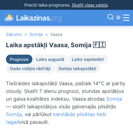
Precīzi laika prognozes
.
Skatīt visas valstis
.
☰
Laikazinas.
org
🌐
Sākums
>
Somija
>
Vaasa
Laika apstākļi Vaasa, Somija 🇫🇮
Prognoze
Laiks augustā
Laiks septembrī
Gada vidējie rādītāji
Somija laikapstākļi
Tiešraides laikapstākļi Vaasa, pašlaik 14°C ar partly
cloudy. Skatīt 7 dienu prognozi, stundas apstākļus
un gaisa kvalitātes indeksu. Vaasa atrodas
Somija
— skatīt laikapstākļus visās galvenajās pilsētās
Somija
, vai pārlūkot
karstākās pilsētas tieši
tagad
visā pasaulē.