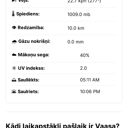
🌬️
Vējš:
22.7 kph (277°)
🌡️
Spiediens:
1009.0 mb
👁️
Redzamība:
10.0 km
🌧️
Gāzu nokrišņi:
0.0 mm
☁️
Mākoņu sega:
40%
☀️
UV indekss:
2.0
🌅
Saullēkts:
05:11 AM
🌇
Saulriets:
10:06 PM
Kādi laikapstākļi pašlaik ir Vaasa?