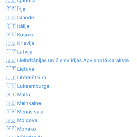
🇪🇪 Igaunija
🇮🇪 Īrija
🇮🇸 Īslande
🇮🇹 Itālija
🇽🇰 Kosova
🇷🇺 Krievija
🇱🇻 Latvija
🇬🇧 Lielbritānijas un Ziemeļīrijas Apvienotā Karaliste
🇱🇹 Lietuva
🇱🇮 Lihtenšteina
🇱🇺 Luksemburga
🇲🇹 Malta
🇲🇪 Melnkalne
🇮🇲 Menas sala
🇲🇩 Moldova
🇲🇨 Monako