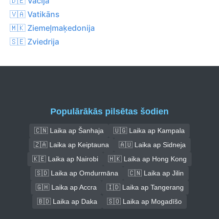
🇩🇪 Vācija
🇻🇦 Vatikāns
🇲🇰 Ziemeļmaķedonija
🇸🇪 Zviedrija
Populārākās pilsētas šodien
🇨🇳 Laika ap Šanhaja
🇺🇬 Laika ap Kampala
🇿🇦 Laika ap Keiptauna
🇦🇺 Laika ap Sidneja
🇰🇪 Laika ap Nairobi
🇭🇰 Laika ap Hong Kong
🇸🇩 Laika ap Omdurmāna
🇨🇳 Laika ap Jilin
🇬🇭 Laika ap Accra
🇮🇩 Laika ap Tangerang
🇧🇩 Laika ap Daka
🇸🇴 Laika ap Mogadīšo