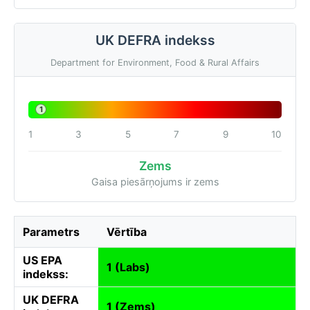
UK DEFRA indekss
Department for Environment, Food & Rural Affairs
1
1
3
5
7
9
10
Zems
Gaisa piesārņojums ir zems
Parametrs
Vērtība
US EPA
1 (Labs)
indekss:
UK DEFRA
1 (Zems)