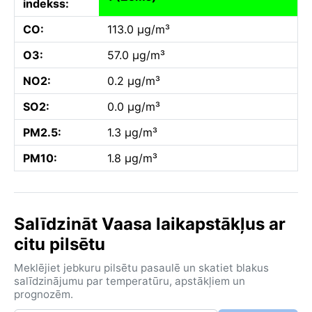
indekss:
CO:
113.0 µg/m³
O3:
57.0 µg/m³
NO2:
0.2 µg/m³
SO2:
0.0 µg/m³
PM2.5:
1.3 µg/m³
PM10:
1.8 µg/m³
Salīdzināt Vaasa laikapstākļus ar
citu pilsētu
Meklējiet jebkuru pilsētu pasaulē un skatiet blakus
salīdzinājumu par temperatūru, apstākļiem un
prognozēm.