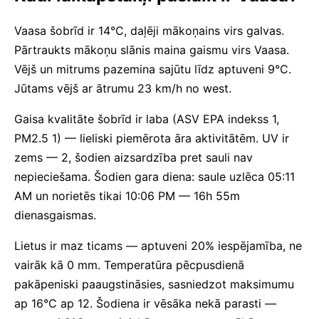
Vaasa šobrīd ir 14°C, daļēji mākoņains virs galvas.
Pārtraukts mākoņu slānis maina gaismu virs Vaasa.
Vējš un mitrums pazemina sajūtu līdz aptuveni 9°C.
Jūtams vējš ar ātrumu 23 km/h no west.
Gaisa kvalitāte šobrīd ir laba (ASV EPA indekss 1,
PM2.5 1) — lieliski piemērota āra aktivitātēm. UV ir
zems — 2, šodien aizsardzība pret sauli nav
nepieciešama. Šodien gara diena: saule uzlēca 05:11
AM un norietēs tikai 10:06 PM — 16h 55m
dienasgaismas.
Lietus ir maz ticams — aptuveni 20% iespējamība, ne
vairāk kā 0 mm. Temperatūra pēcpusdienā
pakāpeniski paaugstināsies, sasniedzot maksimumu
ap 16°C ap 12. Šodiena ir vēsāka nekā parasti —