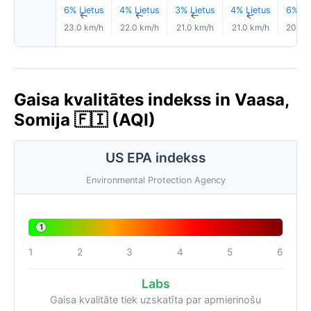
6% Lietus
4% Lietus
3% Lietus
4% Lietus
6% Li
↑
↑
↑
↑
23.0 km/h
22.0 km/h
21.0 km/h
21.0 km/h
20.0 
Gaisa kvalitātes indekss in Vaasa,
Somija 🇫🇮 (AQI)
US EPA indekss
Environmental Protection Agency
1
1
2
3
4
5
6
Labs
Gaisa kvalitāte tiek uzskatīta par apmierinošu