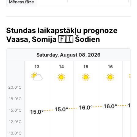
Mēness fāze
Stundas laikapstākļu prognoze
Vaasa, Somija 🇫🇮 Šodien
Saturday, August 08, 2026
13
14
15
16
17
20.0°C
18.0°C
16.
16.0°
16.0°
15.0°
15.0°C
15.0°
12.0°C
10.0°C