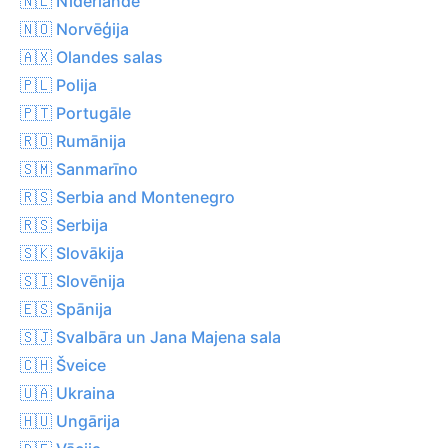
🇳🇱 Nīderlande
🇳🇴 Norvēģija
🇦🇽 Olandes salas
🇵🇱 Polija
🇵🇹 Portugāle
🇷🇴 Rumānija
🇸🇲 Sanmarīno
🇷🇸 Serbia and Montenegro
🇷🇸 Serbija
🇸🇰 Slovākija
🇸🇮 Slovēnija
🇪🇸 Spānija
🇸🇯 Svalbāra un Jana Majena sala
🇨🇭 Šveice
🇺🇦 Ukraina
🇭🇺 Ungārija