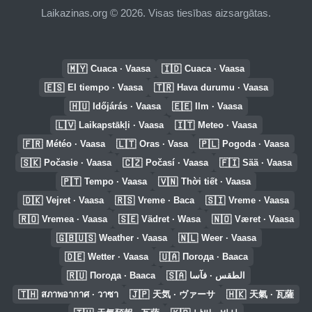
Laikazinas.org © 2026. Visas tiesības aizsargātas.
🇲🇾
🇮🇩
Cuaca · Vaasa
Cuaca · Vaasa
🇪🇸
🇹🇷
El tiempo · Vaasa
Hava durumu · Vaasa
🇭🇺
🇪🇪
Időjárás · Vaasa
Ilm · Vaasa
🇱🇻
🇮🇹
Laikapstākļi · Vaasa
Meteo · Vaasa
🇫🇷
🇱🇹
🇵🇱
Météo · Vaasa
Oras · Vasa
Pogoda · Vaasa
🇸🇰
🇨🇿
🇫🇮
Počasie · Vaasa
Počasí · Vaasa
Sää · Vaasa
🇵🇹
🇻🇳
Tempo · Vaasa
Thời tiết · Vaasa
🇩🇰
🇷🇸
🇸🇮
Vejret · Vaasa
Vreme · Васа
Vreme · Vaasa
🇷🇴
🇸🇪
🇳🇴
Vremea · Vaasa
Vädret · Wasa
Været · Vaasa
🇬🇧🇺🇸
🇳🇱
Weather · Vaasa
Weer · Vaasa
🇩🇪
🇺🇦
Wetter · Vaasa
Погода · Вааса
🇷🇺
🇸🇦
Погода · Вааса
الطقس · فآسا
🇹🇭
🇯🇵
🇭🇰
สภาพอากาศ · วาซา
天気 · ヴァーサ
天氣 · 瓦薩