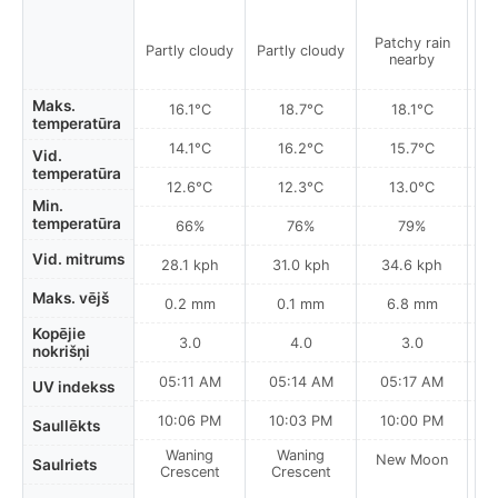
Patchy rain
P
Partly cloudy
Partly cloudy
nearby
Maks.
16.1°C
18.7°C
18.1°C
temperatūra
14.1°C
16.2°C
15.7°C
Vid.
temperatūra
12.6°C
12.3°C
13.0°C
Min.
temperatūra
66%
76%
79%
Vid. mitrums
28.1 kph
31.0 kph
34.6 kph
Maks. vējš
0.2 mm
0.1 mm
6.8 mm
Kopējie
3.0
4.0
3.0
nokrišņi
05:11 AM
05:14 AM
05:17 AM
0
UV indekss
10:06 PM
10:03 PM
10:00 PM
Saullēkts
Waning
Waning
New Moon
N
Saulriets
Crescent
Crescent