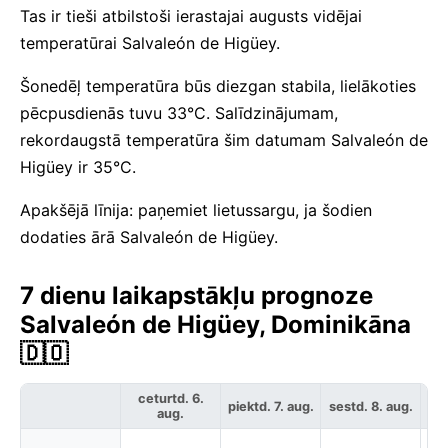
Tas ir tieši atbilstoši ierastajai augusts vidējai
temperatūrai Salvaleón de Higüey.
Šonedēļ temperatūra būs diezgan stabila, lielākoties
pēcpusdienās tuvu 33°C. Salīdzinājumam,
rekordaugstā temperatūra šim datumam Salvaleón de
Higüey ir 35°C.
Apakšējā līnija: paņemiet lietussargu, ja šodien
dodaties ārā Salvaleón de Higüey.
7 dienu laikapstākļu prognoze
Salvaleón de Higüey, Dominikāna
🇩🇴
ceturtd. 6.
piektd. 7. aug.
sestd. 8. aug.
svē
aug.