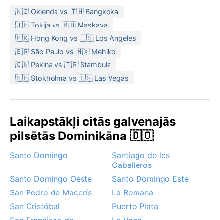
līdzi? Vieglus dabīgus audumus, lietussargu vai
🇳🇿 Oklenda vs 🇹🇭 Bangkoka
lietusmēteli, saules aizsargkrēmu un cepuri – siltas
drēbes nav nepieciešamas.
🇯🇵 Tokija vs 🇷🇺 Maskava
🇭🇰 Hong Kong vs 🇺🇸 Los Angeles
Labākais apmeklējuma laiks laika apstākļu ziņā ir no
🇧🇷 São Paulo vs 🇲🇽 Mehiko
decembra līdz aprīlim, kad ir mazāk nokrišņu un
vairāk saules. Pārējā gadā jārēķinās ar tropiskām
🇨🇳 Pekina vs 🇹🇷 Stambula
lietusgāzēm – tās parasti īslaicīgas, bet intensīvas.
🇸🇪 Stokholma vs 🇺🇸 Las Vegas
Hurikānu sezona ilgst no jūnija līdz novembrim, īpaši
aktīva augustā un oktobrī. Lai arī Salvahona atrodas
iekšzemē, vētras var atnest stipru vēju un lietus.
Laikapstākļi citās galvenajās
Biežāk gan novērojamas spēcīgas pēcpusdienas
pilsētās Dominikāna 🇩🇴
lietusgāzes ar zibeni. Ieteicams sekot prognozēm,
īpaši sezonas laikā.
Santo Domingo
Santiago de los
Caballeros
Santo Domingo Oeste
Santo Domingo Este
San Pedro de Macorís
La Romana
San Cristóbal
Puerto Plata
San Francisco de
La Vega