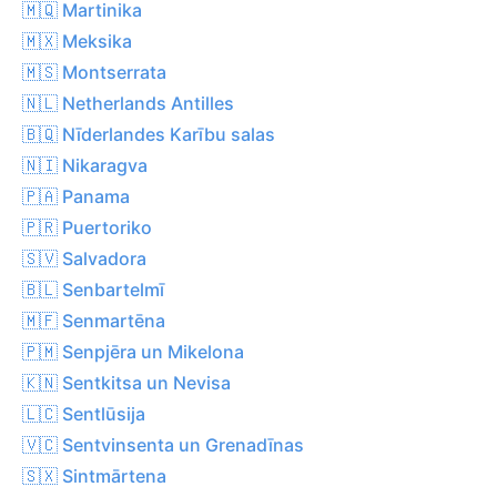
🇲🇶 Martinika
🇲🇽 Meksika
🇲🇸 Montserrata
🇳🇱 Netherlands Antilles
🇧🇶 Nīderlandes Karību salas
🇳🇮 Nikaragva
🇵🇦 Panama
🇵🇷 Puertoriko
🇸🇻 Salvadora
🇧🇱 Senbartelmī
🇲🇫 Senmartēna
🇵🇲 Senpjēra un Mikelona
🇰🇳 Sentkitsa un Nevisa
🇱🇨 Sentlūsija
🇻🇨 Sentvinsenta un Grenadīnas
🇸🇽 Sintmārtena