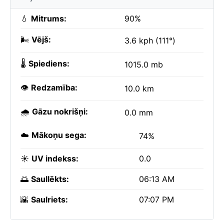
💧
Mitrums:
90%
🌬️
Vējš:
3.6 kph (111°)
🌡️
Spiediens:
1015.0 mb
👁️
Redzamība:
10.0 km
🌧️
Gāzu nokrišņi:
0.0 mm
☁️
Mākoņu sega:
74%
☀️
UV indekss:
0.0
🌅
Saullēkts:
06:13 AM
🌇
Saulriets:
07:07 PM