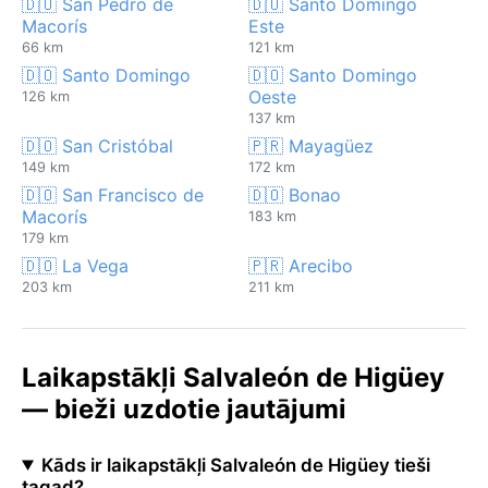
🇩🇴 San Pedro de
🇩🇴 Santo Domingo
Macorís
Este
66 km
121 km
🇩🇴 Santo Domingo
🇩🇴 Santo Domingo
Oeste
126 km
137 km
🇩🇴 San Cristóbal
🇵🇷 Mayagüez
149 km
172 km
🇩🇴 San Francisco de
🇩🇴 Bonao
Macorís
183 km
179 km
🇩🇴 La Vega
🇵🇷 Arecibo
203 km
211 km
Laikapstākļi Salvaleón de Higüey
— bieži uzdotie jautājumi
Kāds ir laikapstākļi Salvaleón de Higüey tieši
tagad?