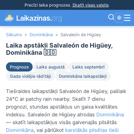
Precīzi laika prognozes
.
Skatīt visas valstis
.
☰
Laikazinas.
org
🌐
Sākums
>
Dominikāna
>
Salvaleón de Higüey
Laika apstākļi Salvaleón de Higüey,
Dominikāna 🇩🇴
Prognoze
Laiks augustā
Laiks septembrī
Gada vidējie rādītāji
Dominikāna laikapstākļi
Tiešraides laikapstākļi Salvaleón de Higüey, pašlaik
24°C ar patchy rain nearby. Skatīt 7 dienu
prognozi, stundas apstākļus un gaisa kvalitātes
indeksu. Salvaleón de Higüey atrodas
Dominikāna
— skatīt laikapstākļus visās galvenajās pilsētās
Dominikāna
, vai pārlūkot
karstākās pilsētas tieši