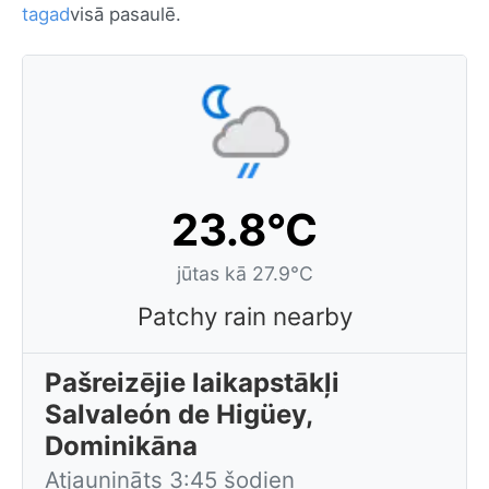
tagad
visā pasaulē.
23.8°C
jūtas kā 27.9°C
Patchy rain nearby
Pašreizējie laikapstākļi
Salvaleón de Higüey,
Dominikāna
Atjaunināts 3:45 šodien