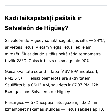
Kādi laikapstākļi pašlaik ir
Salvaleón de Higüey?
Salvaleón de Higüey šonakt saglabājas silts — 24°C,
ar vietējs lietus. Vietām viegls lietus liek ielām
mirdzēt. Šķiet daudz siltāks nekā rāda termometrs —
tuvāk 28°C. Gaiss ir biezs un smags pie 90%.
Gaisa kvalitāte šobrīd ir laba (ASV EPA indekss 1,
PM2.5 3) — lieliski piemērota āra aktivitātēm.
Saullēkts bija 06:13 AM, saulriets ir 07:07 PM: 12h
54m gaismas Salvaleón de Higüey.
Piesargies — 57% iespēja lietusgāzēm, līdz 2 mm.
Izmantojiet nākamās stundas — lietus sāksies ap 10.