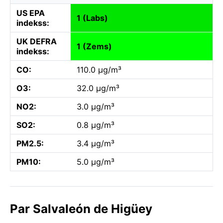
US EPA
1 (Labs)
indekss:
UK DEFRA
1 (Zems)
indekss:
CO:
110.0 µg/m³
O3:
32.0 µg/m³
NO2:
3.0 µg/m³
SO2:
0.8 µg/m³
PM2.5:
3.4 µg/m³
PM10:
5.0 µg/m³
Par Salvaleón de Higüey