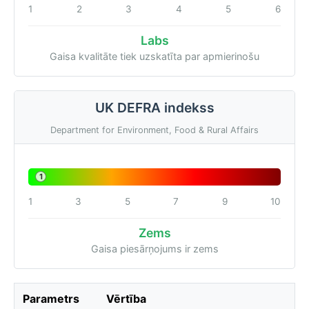
1
2
3
4
5
6
Labs
Gaisa kvalitāte tiek uzskatīta par apmierinošu
UK DEFRA indekss
Department for Environment, Food & Rural Affairs
1
1
3
5
7
9
10
Zems
Gaisa piesārņojums ir zems
Parametrs
Vērtība