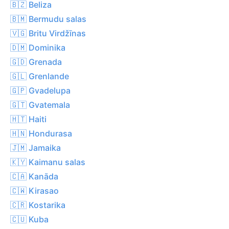
🇧🇿 Beliza
🇧🇲 Bermudu salas
🇻🇬 Britu Virdžīnas
🇩🇲 Dominika
🇬🇩 Grenada
🇬🇱 Grenlande
🇬🇵 Gvadelupa
🇬🇹 Gvatemala
🇭🇹 Haiti
🇭🇳 Hondurasa
🇯🇲 Jamaika
🇰🇾 Kaimanu salas
🇨🇦 Kanāda
🇨🇼 Kirasao
🇨🇷 Kostarika
🇨🇺 Kuba