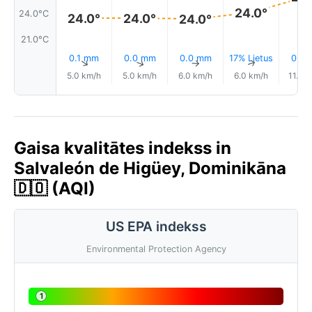
24.0°
24.0°C
24.0°
24.0°
24.0°
21.0°C
0.1 mm
0.0 mm
0.0 mm
17% Lietus
0.0
↑
↑
↑
↑
5.0 km/h
5.0 km/h
6.0 km/h
6.0 km/h
11.0 
Gaisa kvalitātes indekss in
Salvaleón de Higüey, Dominikāna
🇩🇴 (AQI)
US EPA indekss
Environmental Protection Agency
1