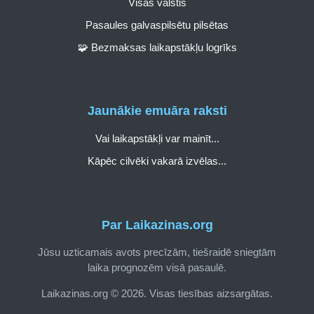
Visas valstis
Pasaules galvaspilsētu pilsētas
🧩 Bezmaksas laikapstākļu logrīks
Jaunākie emuāra raksti
Vai laikapstākļi var mainīt...
Kāpēc cilvēki vakarā izvēlas...
Par Laikazinas.org
Jūsu uzticamais avots precīzām, tiešraidē sniegtām
laika prognozēm visā pasaulē.
Laikazinas.org © 2026. Visas tiesības aizsargātas.