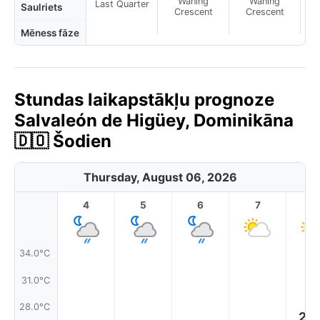
Waning
Waning
Last Quarter
Saulriets
Crescent
Crescent
Mēness fāze
Stundas laikapstākļu prognoze
Salvaleón de Higüey, Dominikāna
🇩🇴 Šodien
Thursday, August 06, 2026
4
5
6
7
8
34.0°C
31.0°C
28.0°C
26.