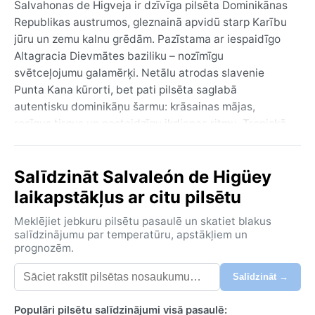
Salvahonas de Higveja ir dzīvīga pilsēta Dominikānas
Republikas austrumos, gleznainā apvidū starp Karību
jūru un zemu kalnu grēdām. Pazīstama ar iespaidīgo
Altagracia Dievmātes baziliku – nozīmīgu
svētceļojumu galamērķi. Netālu atrodas slavenie
Punta Kana kūrorti, bet pati pilsēta saglabā
autentisku dominikāņu šarmu: krāsainas mājas,
rosīgus tirgus un nesteidzīgu ikdienas ritmu. Tropiskā
meža ainavā aug palmas un mango koki, un apkārtnes
ciemati piedāvā satriecošas pludmales ainavas.
Salīdzināt Salvaleón de Higüey
Klimats atbilst tropiskajam lietus mežu tipam (Af) –
laikapstākļus ar citu pilsētu
karsts un mitrs visu gadu. Gaisa temperatūra gandrīz
nemainīga, vidēji 26–28 °C. Lietus sezona ilgst no
Meklējiet jebkuru pilsētu pasaulē un skatiet blakus
maija līdz novembrim, kad bieži ir spēcīgas
salīdzinājumu par temperatūru, apstākļiem un
prognozēm.
pēcpusdienas lietusgāzes un pērkona negaiss.
Sausākā sezona ir no decembra līdz aprīlim, tomēr arī
Salīdzināt →
tad iespējams īslaicīgs lietus. Mitrums augsts – ap
80%, tādēļ vēsāks kļūst tikai pēc saulrieta. Ko ņemt
Populāri pilsētu salīdzinājumi visā pasaulē: