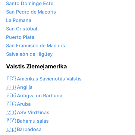
Santo Domingo Este
San Pedro de Macorís
La Romana
San Cristóbal
Puerto Plata
San Francisco de Macorís
Salvaleón de Higüey
Valstis Ziemeļamerika
🇺🇸 Amerikas Savienotās Valstis
🇦🇮 Angilja
🇦🇬 Antigva un Barbuda
🇦🇼 Aruba
🇻🇮 ASV Virdžīnas
🇧🇸 Bahamu salas
🇧🇧 Barbadosa