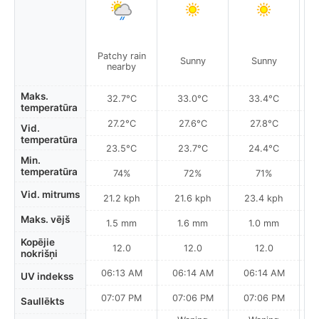
Patchy rain
P
Sunny
Sunny
nearby
Maks.
32.7°C
33.0°C
33.4°C
temperatūra
27.2°C
27.6°C
27.8°C
Vid.
temperatūra
23.5°C
23.7°C
24.4°C
Min.
temperatūra
74%
72%
71%
Vid. mitrums
21.2 kph
21.6 kph
23.4 kph
Maks. vējš
1.5 mm
1.6 mm
1.0 mm
Kopējie
12.0
12.0
12.0
nokrišņi
06:13 AM
06:14 AM
06:14 AM
UV indekss
07:07 PM
07:06 PM
07:06 PM
Saullēkts