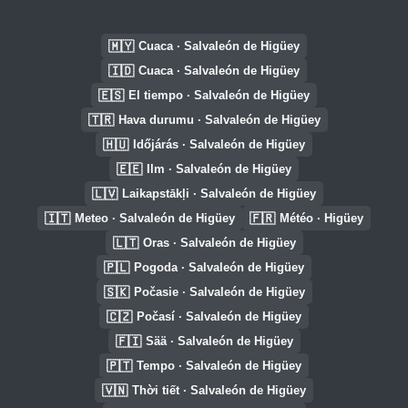
🇲🇾
Cuaca · Salvaleón de Higüey
🇮🇩
Cuaca · Salvaleón de Higüey
🇪🇸
El tiempo · Salvaleón de Higüey
🇹🇷
Hava durumu · Salvaleón de Higüey
🇭🇺
Időjárás · Salvaleón de Higüey
🇪🇪
Ilm · Salvaleón de Higüey
🇱🇻
Laikapstākļi · Salvaleón de Higüey
🇮🇹
🇫🇷
Meteo · Salvaleón de Higüey
Météo · Higüey
🇱🇹
Oras · Salvaleón de Higüey
🇵🇱
Pogoda · Salvaleón de Higüey
🇸🇰
Počasie · Salvaleón de Higüey
🇨🇿
Počasí · Salvaleón de Higüey
🇫🇮
Sää · Salvaleón de Higüey
🇵🇹
Tempo · Salvaleón de Higüey
🇻🇳
Thời tiết · Salvaleón de Higüey