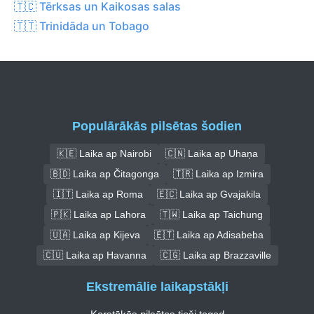
🇹🇨 Tērksas un Kaikosas salas
🇹🇹 Trinidāda un Tobago
Populārākās pilsētas šodien
🇰🇪 Laika ap Nairobi
🇨🇳 Laika ap Uhaņa
🇧🇩 Laika ap Čitagonga
🇹🇷 Laika ap Izmira
🇮🇹 Laika ap Roma
🇪🇨 Laika ap Gvajakila
🇵🇰 Laika ap Lahora
🇹🇼 Laika ap Taichung
🇺🇦 Laika ap Kijeva
🇪🇹 Laika ap Adisabeba
🇨🇺 Laika ap Havanna
🇨🇬 Laika ap Brazzaville
Ekstremālie laikapstākļi