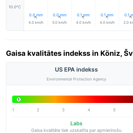
10.0°C
0.0 mm
0.0 mm
0.1 mm
0.1 mm
0.1 
↑
↑
↑
↑
4.0 km/h
5.0 km/h
4.0 km/h
4.0 km/h
2.0 k
Gaisa kvalitātes indekss in Köniz, Šv
US EPA indekss
Environmental Protection Agency
1
1
2
3
4
5
Labs
Gaisa kvalitāte tiek uzskatīta par apmierinošu