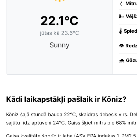
💧
Mitr
22.1°C
🌬️
Vējš
🌡️
Spied
jūtas kā 23.6°C
Sunny
👁️
Redz
🌧️
Gāzu
Kādi laikapstākļi pašlaik ir Köniz?
Köniz šajā stundā bauda 22°C, skaidras debesis virs. Deb
sajūtu līdz aptuveni 24°C. Gaiss šķiet mitrs pie 68% mit
Gaisa kvalitāte šobrīd ir laba (ASV EPA indekss 1, PM2.5