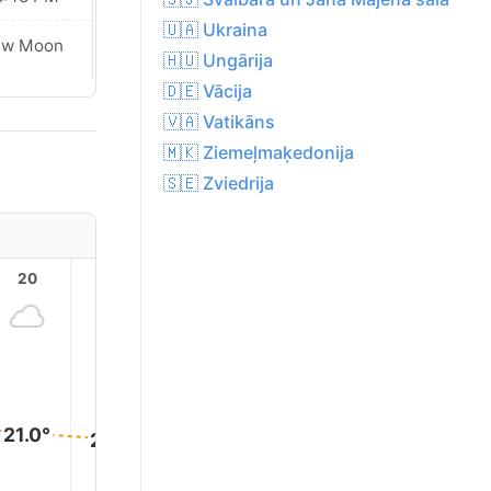
🇺🇦 Ukraina
ew Moon
New Moon
🇭🇺 Ungārija
🇩🇪 Vācija
🇻🇦 Vatikāns
🇲🇰 Ziemeļmaķedonija
🇸🇪 Zviedrija
20
21
22
23
1
21.0°
20.0°
19.0°
18.0°
16.0°
15.0°