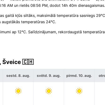
06:16 AM un rietēs 08:56 PM, dodot 14h 40m dienasgaismas.
as gaitā kļūs siltāks, maksimālā temperatūra sasniegs 29°C
ts augstākās temperatūras 24°C.
nimumi ap 12°C. Salīdzinājumam, rekordaugstā temperatūra
, Šveice 🇨🇭
sestd. 8. aug.
svētd. 9. aug.
pirmd. 10. aug.
otrd