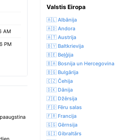
Valstis Eiropa
🇦🇱 Albānija
🇦🇩 Andora
6 AM
🇦🇹 Austrija
56 PM
🇧🇾 Baltkrievija
🇧🇪 Beļģija
🇧🇦 Bosnija un Hercegovina
🇧🇬 Bulgārija
🇨🇿 Čehija
🇩🇰 Dānija
🇯🇪 Džērsija
🇫🇴 Fēru salas
🇫🇷 Francija
 paaugstina
🇬🇬 Gērnsija
🇬🇮 Gibraltārs
dien