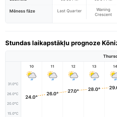
Waning
Mēness fāze
Last Quarter
Crescent
Stundas laikapstākļu prognoze Köniz
Thursd
10
11
12
13
1
31.0°C
29.
28.0°
27.0°
26.0°
26.0°C
24.0°
20.0°C
15.0°C