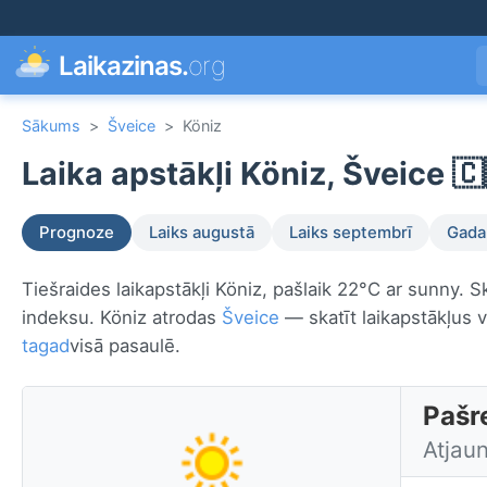
Laikazinas.
org
Sākums
>
Šveice
>
Köniz
Laika apstākļi Köniz, Šveice 🇨
Prognoze
Laiks augustā
Laiks septembrī
Gada 
Tiešraides laikapstākļi Köniz, pašlaik 22°C ar sunny. S
indeksu. Köniz atrodas
Šveice
— skatīt laikapstākļus v
tagad
visā pasaulē.
Pašre
Atjau