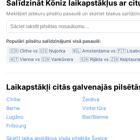
Salīdzināt Köniz laikapstākļus ar cit
Meklējiet jebkuru pilsētu pasaulē un skatiet blakus salīd
Populāri pilsētu salīdzinājumi visā pasaulē:
🇨🇭 Cīrihe vs 🇺🇸 Ņujorka
🇳🇱 Amsterdama vs 🇵🇹 Lisab
🇦🇹 Vienna vs 🇨🇦 Vankūvera
🇸🇦 Rijāda vs 🇿🇦 Keiptaun
Laikapstākļi citās galvenajās pilsētā
Cīrihe
Ženēva
Berne
Vintertūra
Lugāno
Biel/Bienne
Fribourg
Skatīt laika apstākļus visās pilsētās Šveice