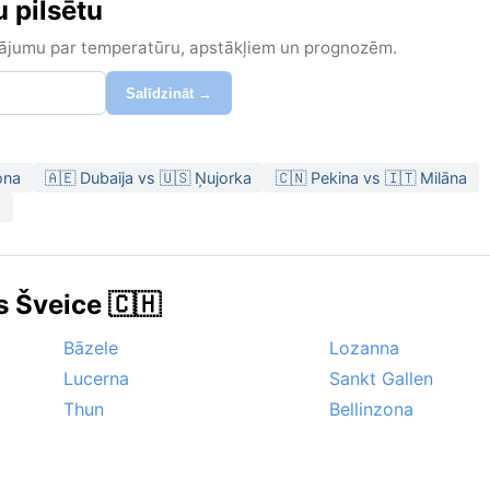
u pilsētu
zinājumu par temperatūru, apstākļiem un prognozēm.
Salīdzināt →
ona
🇦🇪 Dubaija vs 🇺🇸 Ņujorka
🇨🇳 Pekina vs 🇮🇹 Milāna
a
s Šveice 🇨🇭
Bāzele
Lozanna
Lucerna
Sankt Gallen
Thun
Bellinzona