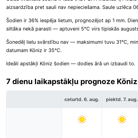
aizsardzība pret sauli nav nepieciešama. Saule uzlēca 
Šodien ir 36% iespēja lietum, prognozējot ap 1 mm. Dien
siltāka nekā parasti — aptuveni 5°C virs tipiskās augus
Šonedēļ lielu svārstību nav — maksimumi tuvu 31°C, mi
datumam Köniz ir 35°C.
Ideāli apstākļi Köniz šodien — dodies ārā un izbaudi to.
7 dienu laikapstākļu prognoze Köniz
ceturtd. 6. aug.
piektd. 7. aug.