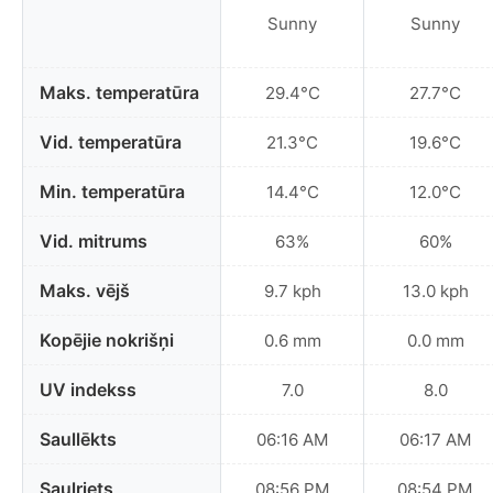
Sunny
Sunny
Maks. temperatūra
29.4°C
27.7°C
Vid. temperatūra
21.3°C
19.6°C
Min. temperatūra
14.4°C
12.0°C
Vid. mitrums
63%
60%
Maks. vējš
9.7 kph
13.0 kph
Kopējie nokrišņi
0.6 mm
0.0 mm
UV indekss
7.0
8.0
Saullēkts
06:16 AM
06:17 AM
Saulriets
08:56 PM
08:54 PM