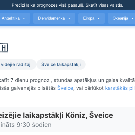
Precīzi laika prognozes
visā pasaulē
.
Skatīt visas valstis
.
Antarktika
Dienvidamerika
Eiropa
Okeānija
▼
▼
▼
▼
🇭
vidējie rādītāji
Šveice laikapstākļi
katīt 7 dienu prognozi, stundas apstākļus un gaisa kvalit
isās galvenajās pilsētās
Šveice
, vai pārlūkot
karstākās pil
izējie laikapstākļi Köniz, Šveice
nināts 9:30 šodien