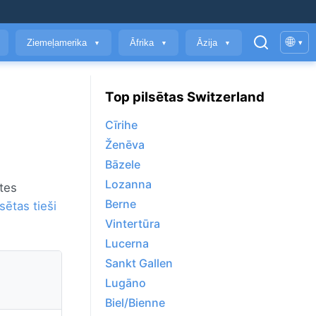
🌐
Ziemeļamerika
Āfrika
Āzija
▾
▼
▼
▼
Top pilsētas Switzerland
Cīrihe
Ženēva
Bāzele
Lozanna
ātes
Berne
sētas tieši
Vintertūra
Lucerna
Sankt Gallen
Lugāno
Biel/Bienne