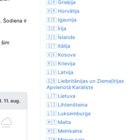
🇬🇷 Grieķija
🇭🇷 Horvātija
🇪🇪 Igaunija
. Šodiena ir
🇮🇪 Īrija
🇮🇸 Īslande
 šim
🇮🇹 Itālija
🇽🇰 Kosova
🇷🇺 Krievija
🇱🇻 Latvija
🇬🇧 Lielbritānijas un Ziemeļīrijas
Apvienotā Karaliste
🇱🇹 Lietuva
. 11. aug.
trešd. 12. aug.
🇱🇮 Lihtenšteina
🇱🇺 Luksemburga
🇲🇹 Malta
🇲🇪 Melnkalne
🇮🇲 Menas sala