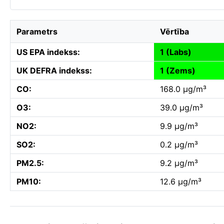
Parametrs
Vērtība
US EPA indekss:
1 (Labs)
UK DEFRA indekss:
1 (Zems)
CO:
168.0 µg/m³
O3:
39.0 µg/m³
NO2:
9.9 µg/m³
SO2:
0.2 µg/m³
PM2.5:
9.2 µg/m³
PM10:
12.6 µg/m³