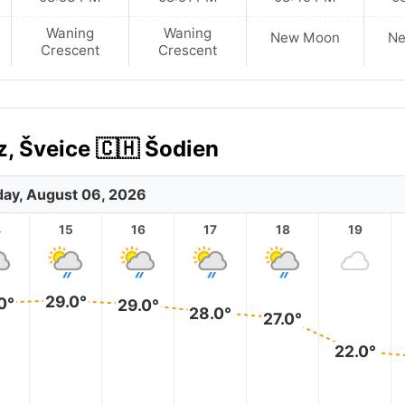
Waning
Waning
New Moon
N
Crescent
Crescent
, Šveice 🇨🇭 Šodien
ay, August 06, 2026
4
15
16
17
18
19
29.0°
0°
29.0°
28.0°
27.0°
22.0°