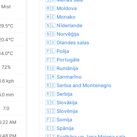
Mist
Sunny
🇲🇩 Moldova
🇲🇨 Monako
🇳🇱 Nīderlande
29.5°C
31.1°C
🇳🇴 Norvēģija
20.4°C
22.4°C
🇦🇽 Olandes salas
🇵🇱 Polija
14.0°C
14.9°C
🇵🇹 Portugāle
72%
60%
🇷🇴 Rumānija
🇸🇲 Sanmarīno
8.6 kph
10.4 kph
🇷🇸 Serbia and Montenegro
🇷🇸 Serbija
6.0 mm
0.0 mm
🇸🇰 Slovākija
7.0
8.0
🇸🇮 Slovēnija
🇫🇮 Somija
6:22 AM
06:24 AM
🇪🇸 Spānija
8:48 PM
08:46 PM
🇸🇯 Svalbāra un Jana Majena sala