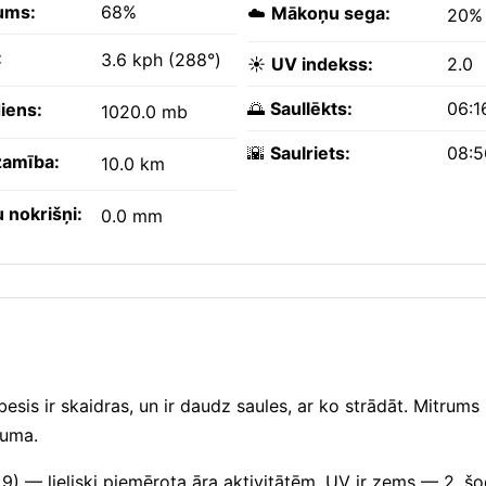
ums:
68%
☁️
Mākoņu sega:
20%
:
3.6 kph (288°)
☀️
UV indekss:
2.0
🌅
Saullēkts:
06:1
iens:
1020.0 mb
🌇
Saulriets:
08:
amība:
10.0 km
 nokrišņi:
0.0 mm
esis ir skaidras, un ir daudz saules, ar ko strādāt. Mitrums
ruma.
 9) — lieliski piemērota āra aktivitātēm. UV ir zems — 2, šo