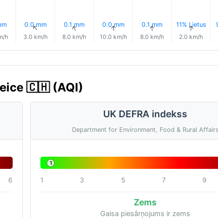
mm
0.0 mm
0.1 mm
0.0 mm
0.1 mm
11% Lietus
↑
↑
↑
↑
↑
↑
m/h
3.0 km/h
8.0 km/h
10.0 km/h
8.0 km/h
2.0 km/h
eice 🇨🇭 (AQI)
UK DEFRA indekss
Department for Environment, Food & Rural Affair
1
6
1
3
5
7
9
Zems
Gaisa piesārņojums ir zems